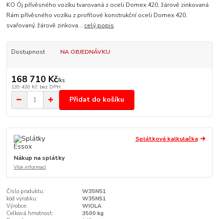
KO Ój přívěsného vozíku tvarovaná z oceli Domex 420, žárově zinkovaná
Rám přívěsného vozíku z profilové konstrukční oceli Domex 420,
svařovaný, žárově zinkova...
celý popis
Dostupnost
NA OBJEDNÁVKU
168 710 Kč
/
ks
139 430 Kč
bez DPH
Přidat do košíku
Splátková kalkulačka
Nákup na splátky
Více informací
Číslo produktu:
W35N51
kód výrobku:
W35N51
Výrobce:
WIOLA
Celková hmotnost:
3500 kg