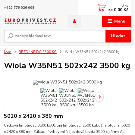
0
ks
+420 776 026 008
za
0,00 Kč
Menu
Hledat
Úvod
BRZDĚNÉ DO 3500 KG
Wiola W35N51 502x242 3500 kg
Wiola W35N51 502x242 3500 kg
5020 x 2420 x 380 mm
Celková hmotnost: 3500 kgUžitná hmotnost: 2500 kgLožná plocha: 5020
x 2420 x 380 mm Základní vybavení Nájezdová brzda 3500 kg firmy AL-