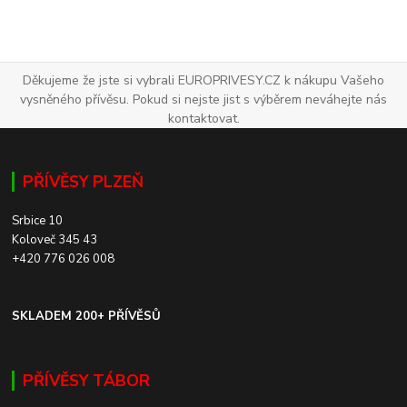
Děkujeme že jste si vybrali EUROPRIVESY.CZ k nákupu Vašeho
vysněného přívěsu. Pokud si nejste jist s výběrem neváhejte nás
kontaktovat.
PŘÍVĚSY PLZEŇ
Srbice 10
Koloveč 345 43
+420 776 026 008
SKLADEM 200+ PŘÍVĚSŮ
PŘÍVĚSY TÁBOR