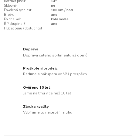
Rozměr pneu:
14"
Sklopný:
ne
Povolená rychlost:
100 km / hod
Brzdy:
ano
Poloha kol:
kola vedle
ŘP skupina E:
ano
Hlídat cenu / dostupnost
Doprava
Doprava celého sortimentu až domů
Proškolení prodejci
Radíme s nákupem ve Váš prospěch
Ověřeno 10 let
Jsme na trhu více než 10 let
Záruka kvality
Vybíráme to nejlepší na trhu