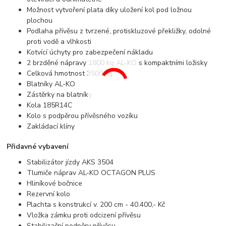
Možnost vytvoření plata díky uložení kol pod ložnou
plochou
Podlaha přívěsu z tvrzené, protiskluzové překližky, odolné
proti vodě a vlhkosti
Kotvící úchyty pro zabezpečení nákladu
2 brzděné nápravy 1800 kg AL-KO s kompaktními ložisky
Celková hmotnost 3500 kg
Blatníky AL-KO
Zástěrky na blatníky
Kola 185R14C
Kolo s podpěrou přívěsného vozíku
Zakládací klíny
Přidavné vybavení
Stabilizátor jízdy AKS 3504
Tlumiče náprav AL-KO OCTAGON PLUS
Hliníkové bočnice
Rezervní kolo
Plachta s konstrukcí v. 200 cm - 40.400,- Kč
Vložka zámku proti odcizení přívěsu
Stabilizační podpěry přívěsu