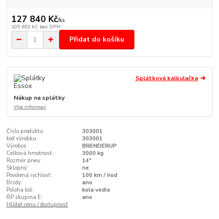
127 840 Kč
/
ks
105 653 Kč
bez DPH
Přidat do košíku
Splátková kalkulačka
Nákup na splátky
Více informací
Číslo produktu:
303001
kód výrobku:
303001
Výrobce:
BRENDERUP
Celková hmotnost:
3000 kg
Rozměr pneu:
14"
Sklopný:
ne
Povolená rychlost:
100 km / hod
Brzdy:
ano
Poloha kol:
kola vedle
ŘP skupina E:
ano
Hlídat cenu / dostupnost