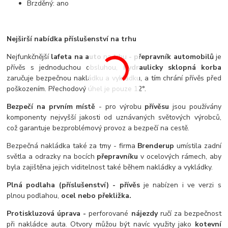
Brzděný: ano
Nejširší nabídka příslušenství na trhu
Nejfunkčnější
lafeta na auto
na trhu
- přepravník automobilů
je
přívěs s jednoduchou obsluhou,
hydraulicky sklopná korba
zaručuje bezpečnou nakládku a vykládku, a tím chrání přívěs před
poškozením. Přechodový úhel je pouze 12°.
Bezpečí na prvním místě
- pro výrobu
přívěsu
jsou používány
komponenty nejvyšší jakosti od uznávaných světových výrobců,
což garantuje bezproblémový provoz a bezpečí na cestě.
Bezpečná nakládka také za tmy - firma
Brenderup
umístila zadní
světla a odrazky na bocích
přepravníku
v ocelových rámech, aby
byla zajištěna jejich viditelnost také během nakládky a vykládky.
Plná podlaha (příslušenství) - přívěs
je nabízen i ve verzi s
plnou podlahou,
ocel nebo překližka.
Protiskluzová úprava -
perforované
nájezdy
ručí za bezpečnost
při nakládce auta. Otvory můžou být navíc využity jako
kotevní