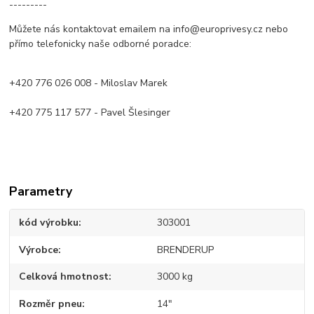
---------
Můžete nás kontaktovat emailem na info@europrivesy.cz nebo
přímo telefonicky naše odborné poradce:
+420 776 026 008 - Miloslav Marek
+420 775 117 577 - Pavel Šlesinger
Parametry
kód výrobku
303001
Výrobce
BRENDERUP
Celková hmotnost
3000 kg
Rozměr pneu
14"