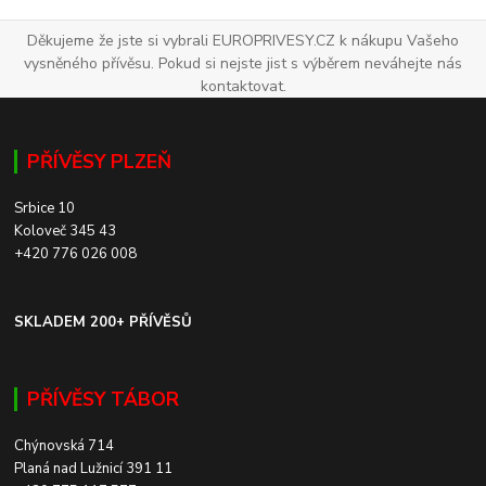
Děkujeme že jste si vybrali EUROPRIVESY.CZ k nákupu Vašeho
vysněného přívěsu. Pokud si nejste jist s výběrem neváhejte nás
kontaktovat.
PŘÍVĚSY PLZEŇ
Srbice 10
Koloveč 345 43
+420 776 026 008
SKLADEM 200+ PŘÍVĚSŮ
PŘÍVĚSY TÁBOR
Chýnovská 714
Planá nad Lužnicí 391 11