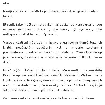
oka.
Naviják v základu
-
přívěs
je dodáván včetně navijáku s ocelým
lanem.
Blatník jako nášlap
- blatníky mají zesílenou konstrukci a jsou
osazeny rýhovaným plechem, aby mohly být využívány jako
nášlapy
s protiskluzovou úpravou
.
Vysoce kvalitní nápravy
- nápravy s gumovými tlumiči torzních
kmitů, nezávislým zavěšením kol a vhodně zvolenými
pneumatikami dosahují vynikající jízdní stability. Přívěsy Brenderup
jsou osazeny kvalitními a značkovými
nápravami Knott nebo
Alko
.
Nízká výška ložné plochy - kola
přepravníku automobilů
Brenderup
se nacházejí na vnějších stranách
přívěsu
. Ta v
kombinaci se sklopným systémem dosahují jednoho z nejmenších
úhlů pro nakládku mezi
přepravníky
na trhu. Poloha kol zajišťuje
také nízké těžiště a tím i optimální jízdní stabilitu.
Ochrana světel
- zadní světla jsou chráněna ocelovým lemem.