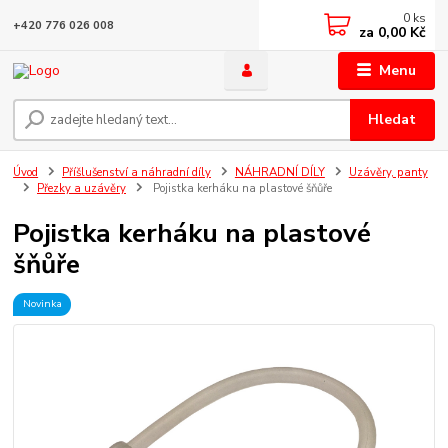
0
ks
+420 776 026 008
za
0,00 Kč
Menu
Hledat
Úvod
Příšlušenství a náhradní díly
NÁHRADNÍ DÍLY
Uzávěry, panty
Přezky a uzávěry
Pojistka kerháku na plastové šňůře
Pojistka kerháku na plastové
šňůře
Novinka