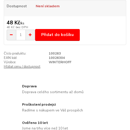
Dostupnost
Není skladem
48 Kč
/
ks
40 Kč
bez DPH
Přidat do košíku
Číslo produktu:
100263
EAN kód:
10026304
Výrobce:
WINTERHOFF
Hlídat cenu / dostupnost
Doprava
Doprava celého sortimentu až domů
Proškolení prodejci
Radíme s nákupem ve Váš prospěch
Ověřeno 10 let
Jsme na trhu více než 10 let