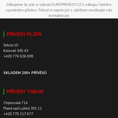
Děkujeme že jste si vybrali EUROPRIVESY.CZ k nákupu Vašeho
vysněného přívěsu. Pokud si nejste jist s výběrem neváhejte nás
kontaktovat.
PŘÍVĚSY PLZEŇ
Srbice 10
Koloveč 345 43
+420 776 026 008
SKLADEM 200+ PŘÍVĚSŮ
PŘÍVĚSY TÁBOR
Chýnovská 714
Planá nad Lužnicí 391 11
+420 775 117 577