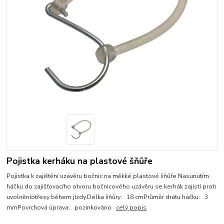
Pojistka kerháku na plastové šňůře
Pojistka k zajištění uzávěru bočnic na měkké plastové šňůře.Nasunutím
háčku do zajišťovacího otvoru bočnicového uzávěru se kerhák zajistí proti
uvolněníotřesy během jízdy.Délka šňůry: 18 cmPrůměr drátu háčku: 3
mmPovrchová úprava: pozinkováno
celý popis