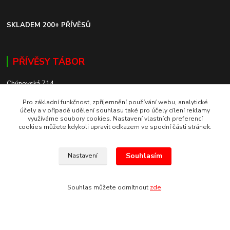
SKLADEM 200+ PŘÍVĚSŮ
PŘÍVĚSY TÁBOR
Chýnovská 714
Planá nad Lužnicí 391 11
Pro základní funkčnost, zpříjemnění používání webu, analytické
+420 775 117 577
účely a v případě udělení souhlasu také pro účely cílení reklamy
využíváme soubory cookies. Nastavení vlastních preferencí
SKLADEM 200+ PŘÍVĚSŮ
cookies můžete kdykoli upravit odkazem ve spodní části stránek.
Souhlasím
Nastavení
ROZVOZ PO CELÉ ČR
Souhlas můžete odmítnout
zde
.
Europrivesy.cz 2021