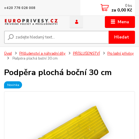
0
ks
+420 776 026 008
za
0,00 Kč
Menu
Hledat
Úvod
Příšlušenství a náhradní díly
PŘÍSLUŠENSTVÍ
Pro lodní přívěsy
Podpěra plochá boční 30 cm
Podpěra plochá boční 30 cm
Novinka