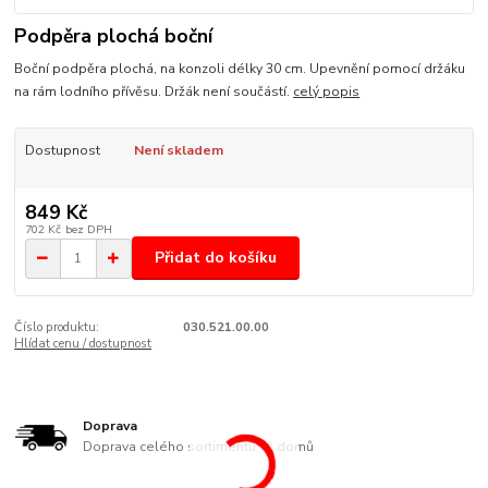
Podpěra plochá boční
Boční podpěra plochá, na konzoli délky 30 cm. Upevnění pomocí držáku
na rám lodního přívěsu. Držák není součástí.
celý popis
Dostupnost
Není skladem
849 Kč
702 Kč
bez DPH
Přidat do košíku
Číslo produktu:
030.521.00.00
Hlídat cenu / dostupnost
Doprava
Doprava celého sortimentu až domů