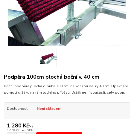
Podpěra 100cm plochá boční v. 40 cm
Boční podpěra plochá dlouhá 100 cm, na konzoli délky 40 cm. Upevnění
pomocí držáku na rám lodního přívěsu. Držák není součástí.
celý popis
Dostupnost
Není skladem
1 280 Kč
/
ks
1 058 Kč
bez DPH