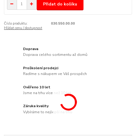
Přidat do košíku
Číslo produktu:
030.550.00.00
Hlídat cenu / dostupnost
Doprava
Doprava celého sortimentu až domů
Proškolení prodejci
Radíme s nákupem ve Váš prospěch
Ověřeno 10 let
Jsme na trhu více než 10 let
Záruka kvality
Vybíráme to nejlepší na trhu