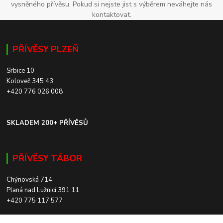
vysněného přívěsu. Pokud si nejste jist s výběrem neváhejte nás
kontaktovat.
PŘÍVĚSY PLZEŇ
Srbice 10
Koloveč 345 43
+420 776 026 008
SKLADEM 200+ PŘÍVĚSŮ
PŘÍVĚSY TÁBOR
Chýnovská 714
Planá nad Lužnicí 391 11
+420 775 117 577
SKLADEM 200+ PŘÍVĚSŮ