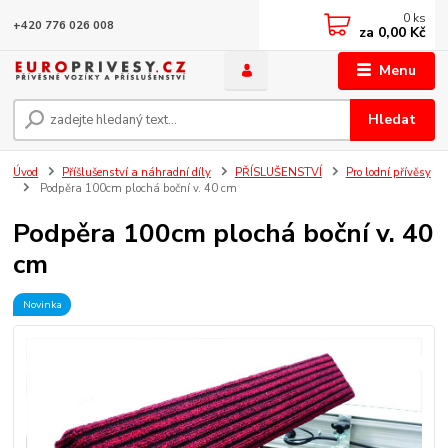
0
ks
+420 776 026 008
za
0,00 Kč
Menu
Hledat
Úvod
Příšlušenství a náhradní díly
PŘÍSLUŠENSTVÍ
Pro lodní přívěsy
Podpěra 100cm plochá boční v. 40 cm
Podpěra 100cm plochá boční v. 40
cm
Novinka