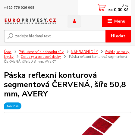
0
ks
+420 776 026 008
za
0,00 Kč
Menu
Hledat
Úvod
Příšlušenství a náhradní díly
NÁHRADNÍ DÍLY
Světla, odrazky,
krytky
Odrazky a odrazové desky
Páska reflexní konturová segmentová
ČERVENÁ, šíře 50,8 mm, AVERY
Páska reflexní konturová
segmentová ČERVENÁ, šíře 50,8
mm, AVERY
Novinka