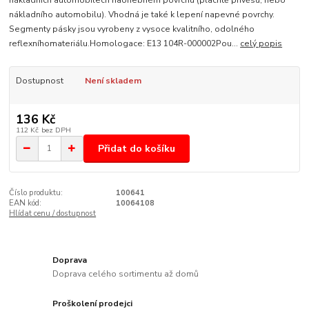
nákladního automobilu). Vhodná je také k lepení napevné povrchy.
Segmenty pásky jsou vyrobeny z vysoce kvalitního, odolného
reflexníhomateriálu.Homologace: E13 104R-000002Pou...
celý popis
Dostupnost
Není skladem
136 Kč
112 Kč
bez DPH
Přidat do košíku
Číslo produktu:
100641
EAN kód:
10064108
Hlídat cenu / dostupnost
Doprava
Doprava celého sortimentu až domů
Proškolení prodejci