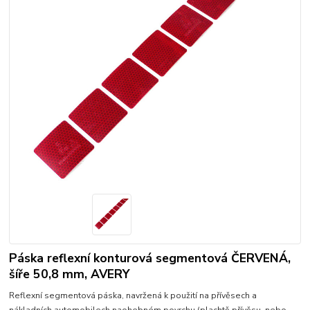
Páska reflexní konturová segmentová ČERVENÁ,
šíře 50,8 mm, AVERY
Reflexní segmentová páska, navržená k použití na přívěsech a
nákladních automobilech naohebném povrchu (plachtě přívěsu, nebo