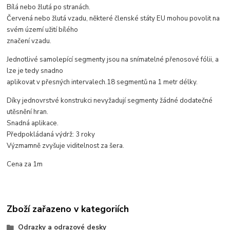
Bílá nebo žlutá po stranách.
Červená nebo žlutá vzadu, některé členské státy EU mohou povolit na
svém území užití bílého
značení vzadu.
Jednotlivé samolepící segmenty jsou na snímatelné přenosové fólii, a
lze je tedy snadno
aplikovat v přesných intervalech.18 segmentů na 1 metr délky.
Díky jednovrstvé konstrukci nevyžadují segmenty žádné dodatečné
utěsnění hran.
Snadná aplikace.
Předpokládaná výdrž: 3 roky
Výzmamně zvyšuje viditelnost za šera.
Cena za 1m
Zboží zařazeno v kategoriích
Odrazky a odrazové desky