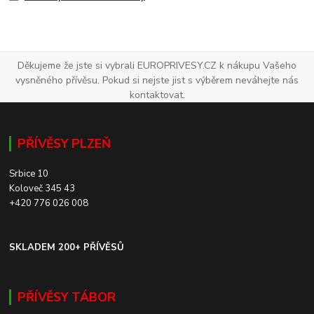
Děkujeme že jste si vybrali EUROPRIVESY.CZ k nákupu Vašeho
vysněného přívěsu. Pokud si nejste jist s výběrem neváhejte nás
kontaktovat.
PŘÍVĚSY PLZEŇ
Srbice 10
Koloveč 345 43
+420 776 026 008
SKLADEM 200+ PŘÍVĚSŮ
PŘÍVĚSY TÁBOR