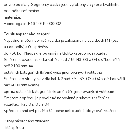
pevné povrchy. Segmenty pásky jsou vyrobeny z vysoce kvalitního,
odolného reflexního
materiálu.
Homologace: E13 104R-000002
Použití nápadného značení:
Nápadné značení obrysů vozidla je zakázané na vozidlech M1 (os.
automobily) a O1 (přívěsy
do 750 kg). Naopak je povinné na těchto kategoriích vozidel:
Směrem dozadu: vozidla kat. N2 nad 7,5t, N3, O3 a O4 s šířkou větší
než 2100 mm, na
ostatních kategoriích (kromě výše jmenovaných) volitelně
Směrem do strany: vozidla kat. N2 nad 7,5t, N3, O3 a O4 s délkou větší
než 6000 mm včetně
oje, na ostatních kategoriích (kromě výše jmenovaných) volitelně
Směrem dopředu je povolené nepovinné pruhové značení na
vozidlech kat. O2, O3 a O4.
Vpředu nesmí být použito částečné nebo úplné obrysové značení.
Barvy nápadného značení:
Bílá vpředu.