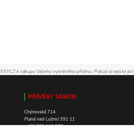
ESY.CZ k nákupu Vašeho vysněného přívěsu. Pokud si nejste jist
PŘÍVĚSY TÁBOR
Chýnovská 714
Planá nad Lužnicí 391 11
+420 775 117 577