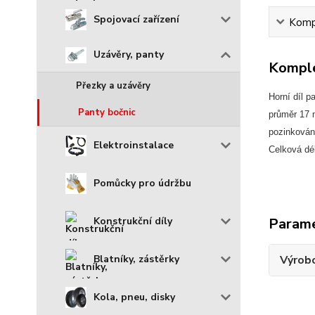
Spojovací zařízení
Kompl
Uzávěry, panty
Komple
Přezky a uzávěry
Horní díl p
Panty bočnic
průměr 17 
pozinkován
Elektroinstalace
Celková dé
Pomůcky pro údržbu
Param
Konstrukční díly
Výrob
Blatníky, zástěrky
Kola, pneu, disky