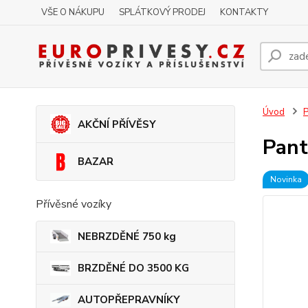
VŠE O NÁKUPU
SPLÁTKOVÝ PRODEJ
KONTAKTY
Úvod
P
AKČNÍ PŘÍVĚSY
Pant
BAZAR
Novinka
Přívěsné vozíky
NEBRZDĚNÉ 750 kg
BRZDĚNÉ DO 3500 KG
AUTOPŘEPRAVNÍKY