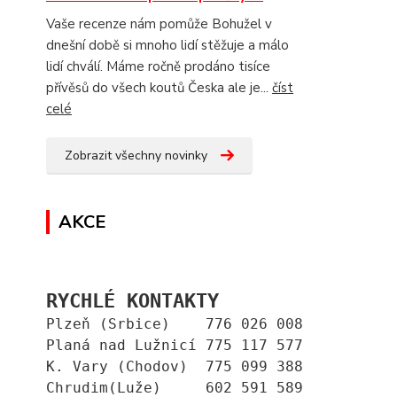
Vaše recenze nám pomůže Bohužel v
dnešní době si mnoho lidí stěžuje a málo
lidí chválí. Máme ročně prodáno tisíce
přívěsů do všech koutů Česka ale je...
číst
celé
Zobrazit všechny novinky
AKCE
RYCHLÉ KONTAKTY
Plzeň (Srbice)    776 026 008
Planá nad Lužnicí 775 117 577
K. Vary (Chodov)  775 099 388
Chrudim(Luže)     602 591 589