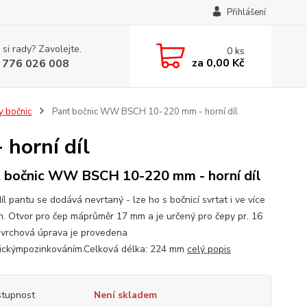
Přihlášení
 si rady? Zavolejte.
0
ks
za
0,00 Kč
 776 026 008
y bočnic
Pant bočnic WW BSCH 10-220 mm - horní díl
horní díl
 bočnic WW BSCH 10-220 mm - horní díl
íl pantu se dodává nevrtaný - lze ho s bočnicí svrtat i ve více
h. Otvor pro čep máprůměr 17 mm a je určený pro čepy pr. 16
vrchová úprava je provedena
ickýmpozinkováním.Celková délka: 224 mm
celý popis
tupnost
Není skladem