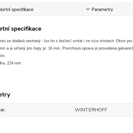
etní specifikace
Parametry
tní specifikace
antu se dodává nevrtaný - lze ho s bočnicí svrtat i ve více místech. Otvor pr
mm a je určený pro čepy pr. 16 mm. Povrchová úprava je provedena galvani
ím.
lka: 224 mm
etry
ce
WINTERHOFF