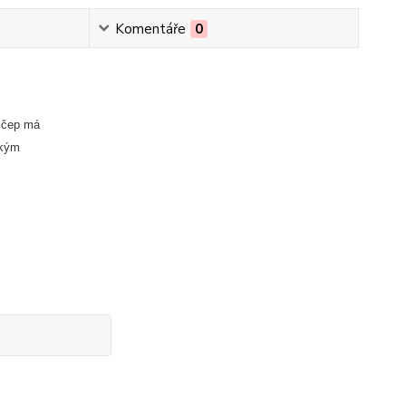
Komentáře
0
o čep má
ckým