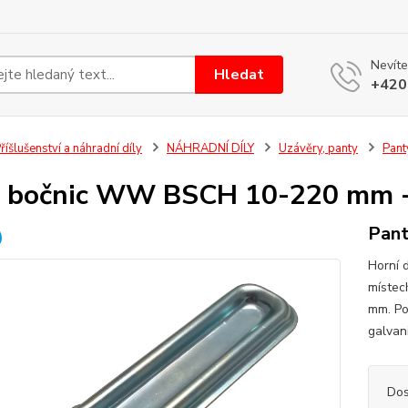
Nevíte
Hledat
+420
říšlušenství a náhradní díly
NÁHRADNÍ DÍLY
Uzávěry, panty
Pant
 bočnic WW BSCH 10-220 mm - 
Pant
Horní d
místec
mm. Po
galvan
Dos