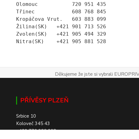
Olomouc           720 951 435
Třinec            608 768 845
Kropáčova Vrut.   603 883 099
Žilina(SK)   +421 901 713 526
Zvolen(SK)   +421 905 494 329
Nitra(SK)    +421 905 881 528
Děkujeme že jste si vybrali EUROPRIV
PŘÍVĚSY PLZEŇ
Srbice 10
Koloveč 345 43
+420 776 026 008