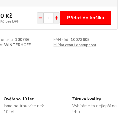
0 Kč
Přidat do košíku
 Kč
bez DPH
roduktu:
100736
EAN kód:
10073605
e:
WINTERHOFF
Hlídat cenu / dostupnost
Ověřeno 10 let
Záruka kvality
Jsme na trhu více než
Vybíráme to nejlepší na
10 let
trhu