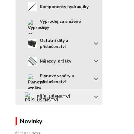
Komponenty hydrauliky
Výprodej za snížené
ceny
Ostatní díly a
příslušenství
Nájezdy, držáky
Plynové vzpěry a
příslušenství
PŘÍSLUŠENSTVÍ
Novinky
13.11.2023