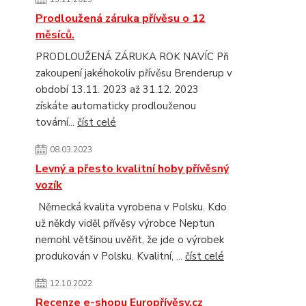
Prodloužená záruka přívěsu o 12
měsíců.
PRODLOUŽENÁ ZÁRUKA ROK NAVÍC Při
zakoupení jakéhokoliv přívěsu Brenderup v
období 13.11. 2023 až 31.12. 2023
získáte automaticky prodlouženou
tovární...
číst celé
08.03.2023
Levný a přesto kvalitní hoby přívěsný
vozík
Německá kvalita vyrobena v Polsku. Kdo
už někdy viděl přívěsy výrobce Neptun
nemohl většinou uvěřit, že jde o výrobek
produkován v Polsku. Kvalitní, ...
číst celé
12.10.2022
Recenze e-shopu Europřívěsy.cz