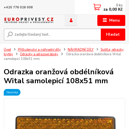
0
ks
+420 776 026 008
za
0,00 Kč
Menu
Hledat
Úvod
Příšlušenství a náhradní díly
NÁHRADNÍ DÍLY
Světla, odrazky,
krytky
Odrazky a odrazové desky
Odrazka oranžová obdélníková Wital
samolepicí 108x51 mm
Odrazka oranžová obdélníková
Wital samolepicí 108x51 mm
Novinka