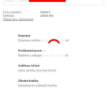
Číslo produktu:
100317
EAN kód:
10031704
Hlídat cenu / dostupnost
Doprava
Doprava celého sortimentu až domů
Proškolení prodejci
Radíme s nákupem ve Váš prospěch
Ověřeno 10 let
Jsme na trhu více než 10 let
Záruka kvality
Vybíráme to nejlepší na trhu