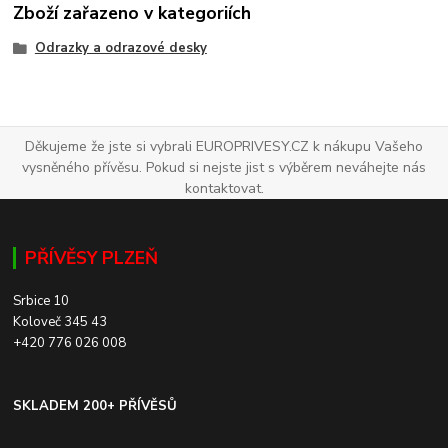
Zboží zařazeno v kategoriích
Odrazky a odrazové desky
Děkujeme že jste si vybrali EUROPRIVESY.CZ k nákupu Vašeho
vysněného přívěsu. Pokud si nejste jist s výběrem neváhejte nás
kontaktovat.
PŘÍVĚSY PLZEŇ
Srbice 10
Koloveč 345 43
+420 776 026 008
SKLADEM 200+ PŘÍVĚSŮ