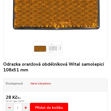
Odrazka oranžová obdélníková Wital samolepicí
108x51 mm
Dostupnost
Není skladem
28 Kč
/
ks
23 Kč
bez DPH
Přidat do košíku