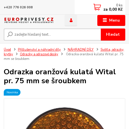
0
ks
+420 776 026 008
za
0,00 Kč
Menu
Hledat
Úvod
Příšlušenství a náhradní díly
NÁHRADNÍ DÍLY
Světla, odrazky,
krytky
Odrazky a odrazové desky
Odrazka oranžová kulatá Wital pr. 75
mm se šroubkem
Odrazka oranžová kulatá Wital
pr. 75 mm se šroubkem
Novinka