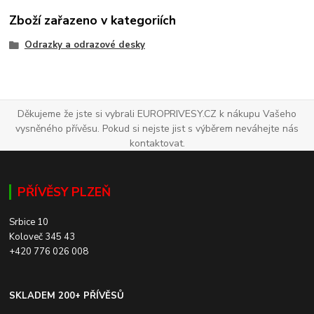
Zboží zařazeno v kategoriích
Odrazky a odrazové desky
Děkujeme že jste si vybrali EUROPRIVESY.CZ k nákupu Vašeho
vysněného přívěsu. Pokud si nejste jist s výběrem neváhejte nás
kontaktovat.
PŘÍVĚSY PLZEŇ
Srbice 10
Koloveč 345 43
+420 776 026 008
SKLADEM 200+ PŘÍVĚSŮ