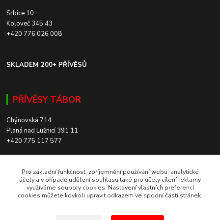
Srbice 10
Koloveč 345 43
+420 776 026 008
SKLADEM 200+ PŘÍVĚSŮ
PŘÍVĚSY TÁBOR
Chýnovská 714
Planá nad Lužnicí 391 11
+420 775 117 577
SKLADEM 200+ PŘÍVĚSŮ
Pro základní funkčnost, zpříjemnění používání webu, analytické
účely a v případě udělení souhlasu také pro účely cílení reklamy
využíváme soubory cookies. Nastavení vlastních preferencí
ROZVOZ PO CELÉ ČR
cookies můžete kdykoli upravit odkazem ve spodní části stránek.