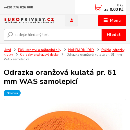
0
ks
+420 776 026 008
za
0,00 Kč
Menu
Hledat
Úvod
Příšlušenství a náhradní díly
NÁHRADNÍ DÍLY
Světla, odrazky,
krytky
Odrazky a odrazové desky
Odrazka oranžová kulatá pr. 61 mm
WAS samolepicí
Odrazka oranžová kulatá pr. 61
mm WAS samolepicí
Novinka