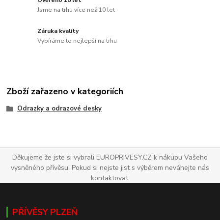
Ověřeno 10 let
Jsme na trhu více než 10 let
Záruka kvality
Vybíráme to nejlepší na trhu
Zboží zařazeno v kategoriích
Odrazky a odrazové desky
Děkujeme že jste si vybrali EUROPRIVESY.CZ k nákupu Vašeho
vysněného přívěsu. Pokud si nejste jist s výběrem neváhejte nás
kontaktovat.
PŘÍVĚSY PLZEŇ