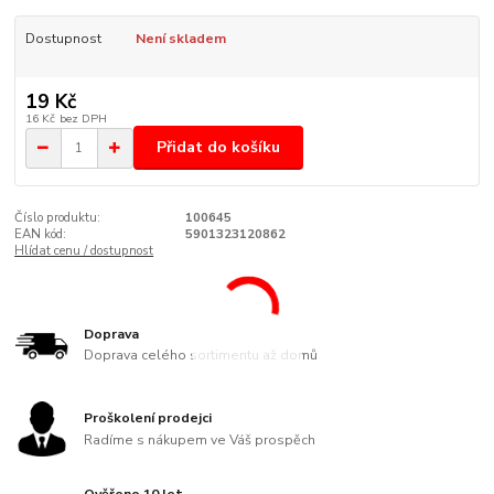
Dostupnost
Není skladem
19 Kč
16 Kč
bez DPH
Přidat do košíku
Číslo produktu:
100645
EAN kód:
5901323120862
Hlídat cenu / dostupnost
Doprava
Doprava celého sortimentu až domů
Proškolení prodejci
Radíme s nákupem ve Váš prospěch