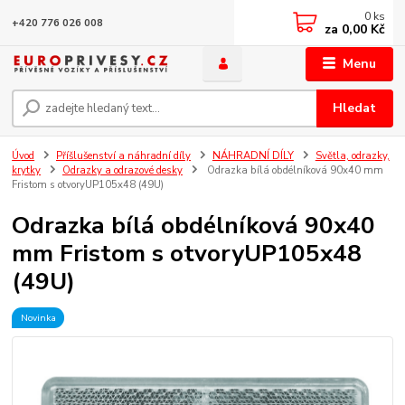
0
ks
+420 776 026 008
za
0,00 Kč
Menu
Hledat
Úvod
Příšlušenství a náhradní díly
NÁHRADNÍ DÍLY
Světla, odrazky,
krytky
Odrazky a odrazové desky
Odrazka bílá obdélníková 90x40 mm
Fristom s otvoryUP105x48 (49U)
Odrazka bílá obdélníková 90x40
mm Fristom s otvoryUP105x48
(49U)
Novinka