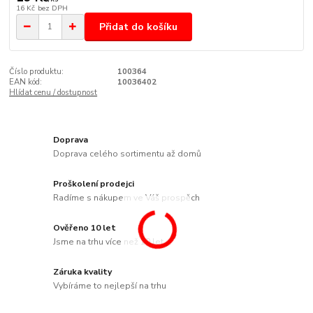
16 Kč
bez DPH
Přidat do košíku
Číslo produktu:
100364
EAN kód:
10036402
Hlídat cenu / dostupnost
Doprava
Doprava celého sortimentu až domů
Proškolení prodejci
Radíme s nákupem ve Váš prospěch
Ověřeno 10 let
Jsme na trhu více než 10 let
Záruka kvality
Vybíráme to nejlepší na trhu