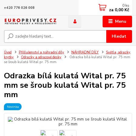
0
ks
+420 776 026 008
za
0,00 Kč
Menu
Hledat
Úvod
Příšlušenství a náhradní díly
NÁHRADNÍ DÍLY
Světla, odrazky,
krytky
Odrazky a odrazové desky
Odrazka bílá kulatá Wital pr. 75 mm
se šroub kulatá Wital pr. 75 mm
Odrazka bílá kulatá Wital pr. 75
mm se šroub kulatá Wital pr. 75
mm
Novinka