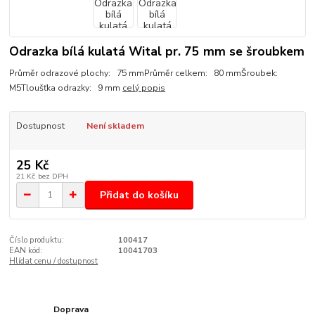
Odrazka bílá kulatá Wital pr. 75 mm se šroubkem
Průměr odrazové plochy: 75 mmPrůměr celkem: 80 mmŠroubek:
M5Tloušťka odrazky: 9 mm
celý popis
Dostupnost
Není skladem
25 Kč
21 Kč
bez DPH
Přidat do košíku
Číslo produktu:
100417
EAN kód:
10041703
Hlídat cenu / dostupnost
Doprava