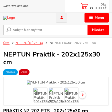
0
ks
+420 776 026 008
za
0,00 Kč
Menu
Hledat
Úvod
NEBRZDĚNÉ 750 kg
NEPTUN Praktik - 202x125x30 cm
NEPTUN Praktik - 202x125x30
cm
Novinka
Akce
PRAKTIK N7-202 PTS - 202x125x30 cm