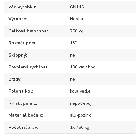
kód výrobku
GN146
Výrobce
Neptun
Celková hmotnost
750 kg
Rozměr pneu
13"
Sklopný
ne
Povolená rychlost
130 km / hod
Brzdy
ne
Poloha kol
kola vedle
ŘP skupina E
nepotřebuji
Materiál bočnic
alu-pozink
Počet náprav
1x 750 kg