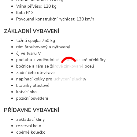
Váha přívěsu: 120 kg
Kola R13
Povolená konstrukční rychlost: 130 km/h
ZÁKLADNÍ VYBAVENÍ
tažná spojka 750 kg
rám šroubovaný a nýtovaný
ój ve tvaru V
podlaha z voděodolné, protiskluzové překližky
bočnice a rám ze žárově zinkované oceli
zadní čelo otevíravé
napínací kolíky pro uchycení plachty
blatníky plastové
kotvící oka
poziční osvětlení
PŘÍDAVNÉ VYBAVENÍ
zakládací klíny
rezervní kolo
opěrné kolečko