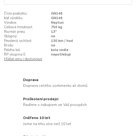
Číslo produktu:
GN146
kód výrobku:
GN146
Výrobce:
Neptun
Celková hmotnost:
750 kg
Rozměr pneu:
13"
Sklopný:
ne
Povolená rychlost:
130 km / hod
Brzdy:
ne
Poloha kol:
kola vedle
ŘP skupina E:
nepotřebuji
Hlídat cenu / dostupnost
Doprava
Doprava celého sortimentu až domů
Proškolení prodejci
Radíme s nákupem ve Váš prospěch
Ověřeno 10 let
Jsme na trhu více než 10 let