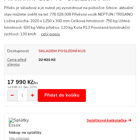
Přívěs je skladový a je nutné jej vyzvednout na pobočce Srbice, aktuální
stav můžete ověřit na tel 776 026 008 Přívěsný vozík NEPTUN / TRIGANO
Ložná plocha: 2020 x 1250 x 300 mm Celková hmotnost: 750 kg Užitná
hmotnost: 630 kg Váha přívěsu: 120 kg Kola R13 Povolená konstrukční
rychlost: 130 km/h ...
celý popis
Dostupnost
SKLADEM POSLEDNÍ KUS
Cena před
22 621 Kč
slevou
17 990 Kč
/
ks
14 868 Kč
bez DPH
Přidat do košíku
Splátková kalkulačka
Nákup na splátky
Více informací