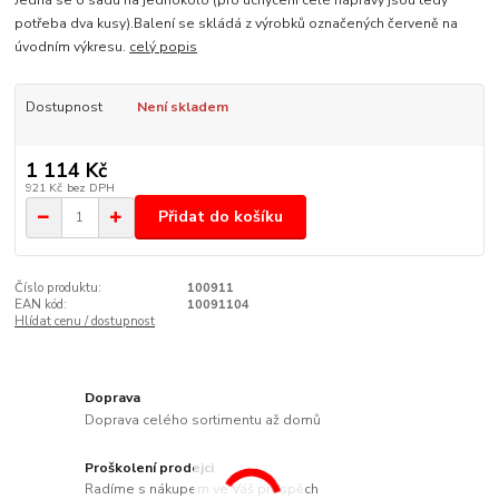
Jedná se o sadu na jednokolo (pro uchycení celé nápravy jsou tedy
potřeba dva kusy).Balení se skládá z výrobků označených červeně na
úvodním výkresu.
celý popis
Dostupnost
Není skladem
1 114 Kč
921 Kč
bez DPH
Přidat do košíku
Číslo produktu:
100911
EAN kód:
10091104
Hlídat cenu / dostupnost
Doprava
Doprava celého sortimentu až domů
Proškolení prodejci
Radíme s nákupem ve Váš prospěch