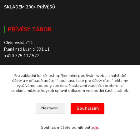
SKLADEM 200+ PŘÍVĚSŮ
PŘÍVĚSY TÁBOR
Chýnovská 714
Planá nad Lužnicí 391 11
+420 775 117 577
SKLADEM 200+ PŘÍVĚSŮ
Pro základní funkčnost, zpříjemnění používání webu, analytické
účely a v případě udělení souhlasu také pro účely cílení reklamy
využíváme soubory cookies. Nastavení vlastních preferencí
ROZVOZ PO CELÉ ČR
cookies můžete kdykoli upravit odkazem ve spodní části stránek.
Souhlasím
Nastavení
Europrivesy.cz 2021
Souhlas můžete odmítnout
zde
.
Vytvořeno na
Eshop-rychle.cz