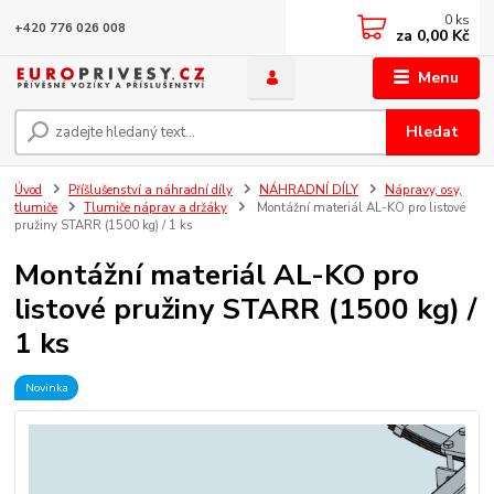
0
ks
+420 776 026 008
za
0,00 Kč
Menu
Hledat
Úvod
Příšlušenství a náhradní díly
NÁHRADNÍ DÍLY
Nápravy, osy,
tlumiče
Tlumiče náprav a držáky
Montážní materiál AL-KO pro listové
pružiny STARR (1500 kg) / 1 ks
Montážní materiál AL-KO pro
listové pružiny STARR (1500 kg) /
1 ks
Novinka