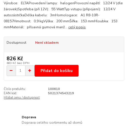
Výrobce: ELTAProvedení lampy: halogenProvozní napětí: 12/24 V (dle
žárovek)Spotřeba (při 12V): 55 WattTyp vstupu (připojení): 12/24 V
autozástrčkaDélka kabelu: 3mHomologace: A1 R8-10R-
08157Hmotnost: 0,9 kgVýška: 200 mmŠířka: 153 mmHloubka: 153
mmMateriál: přísavná gumová manž...
celý popis
Dostupnost
Není skladem
826 Kč
683 Kč
bez DPH
Přidat do košíku
Číslo produktu:
100610
EAN kód:
5021374543219
Hlídat cenu / dostupnost
Doprava
Doprava celého sortimentu až domů