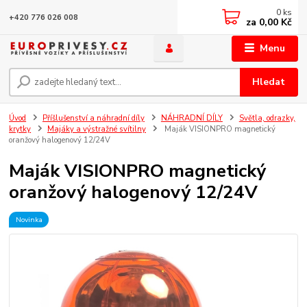
0
ks
+420 776 026 008
za
0,00 Kč
Menu
Hledat
Úvod
Příšlušenství a náhradní díly
NÁHRADNÍ DÍLY
Světla, odrazky,
krytky
Majáky a výstražné svítilny
Maják VISIONPRO magnetický
oranžový halogenový 12/24V
Maják VISIONPRO magnetický
oranžový halogenový 12/24V
Novinka