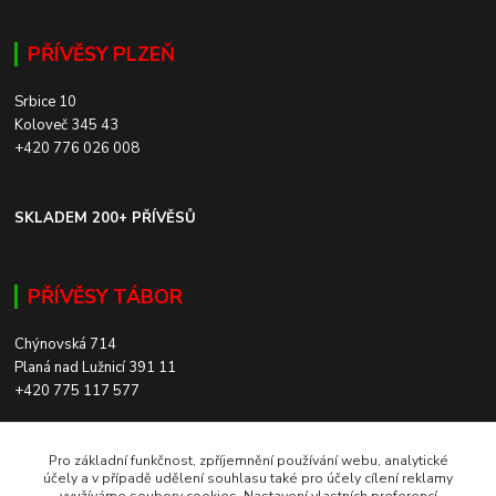
PŘÍVĚSY PLZEŇ
Srbice 10
Koloveč 345 43
+420 776 026 008
SKLADEM 200+ PŘÍVĚSŮ
PŘÍVĚSY TÁBOR
Chýnovská 714
Planá nad Lužnicí 391 11
+420 775 117 577
SKLADEM 200+ PŘÍVĚSŮ
Pro základní funkčnost, zpříjemnění používání webu, analytické
účely a v případě udělení souhlasu také pro účely cílení reklamy