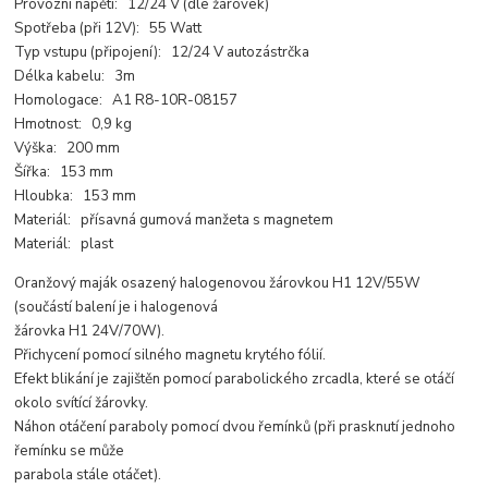
Provozní napětí: 12/24 V (dle žárovek)
Spotřeba (při 12V): 55 Watt
Typ vstupu (připojení): 12/24 V autozástrčka
Délka kabelu: 3m
Homologace: A1 R8-10R-08157
Hmotnost: 0,9 kg
Výška: 200 mm
Šířka: 153 mm
Hloubka: 153 mm
Materiál: přísavná gumová manžeta s magnetem
Materiál: plast
Oranžový maják osazený halogenovou žárovkou H1 12V/55W
(součástí balení je i halogenová
žárovka H1 24V/70W).
Přichycení pomocí silného magnetu krytého fólií.
Efekt blikání je zajištěn pomocí parabolického zrcadla, které se otáčí
okolo svítící žárovky.
Náhon otáčení paraboly pomocí dvou řemínků (při prasknutí jednoho
řemínku se může
parabola stále otáčet).