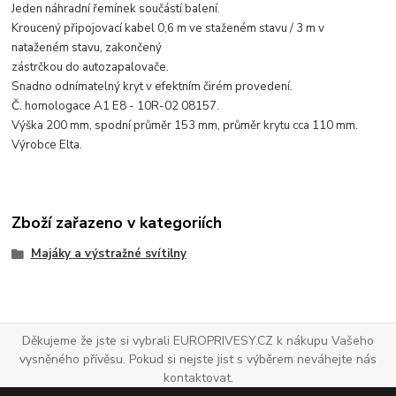
Jeden náhradní řemínek součástí balení.
Kroucený připojovací kabel 0,6 m ve staženém stavu / 3 m v
nataženém stavu, zakončený
zástrčkou do autozapalovače.
Snadno odnímatelný kryt v efektním čirém provedení.
Č. homologace A1 E8 - 10R-02 08157.
Výška 200 mm, spodní průměr 153 mm, průměr krytu cca 110 mm.
Výrobce Elta.
Zboží zařazeno v kategoriích
Majáky a výstražné svítilny
Děkujeme že jste si vybrali EUROPRIVESY.CZ k nákupu Vašeho
vysněného přívěsu. Pokud si nejste jist s výběrem neváhejte nás
kontaktovat.