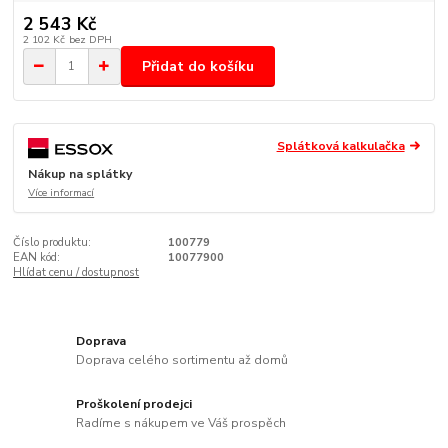
2 543 Kč
2 102 Kč
bez DPH
Přidat do košíku
Splátková kalkulačka
Nákup na splátky
Více informací
Číslo produktu:
100779
EAN kód:
10077900
Hlídat cenu / dostupnost
Doprava
Doprava celého sortimentu až domů
Proškolení prodejci
Radíme s nákupem ve Váš prospěch