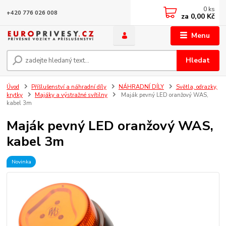
0
ks
+420 776 026 008
za
0,00 Kč
Menu
Hledat
Úvod
Příšlušenství a náhradní díly
NÁHRADNÍ DÍLY
Světla, odrazky,
krytky
Majáky a výstražné svítilny
Maják pevný LED oranžový WAS,
kabel 3m
Maják pevný LED oranžový WAS,
kabel 3m
Novinka