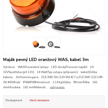
Maják pevný LED oranžový WAS, kabel 3m
Výrobce: WASProvedení lampy: LED diodyProvozní napětí: 10-
32VSpotřeba (při 12V): 14 WattTyp vstupu (připojení): kabelDélka
kabelu: 3mHomologace: ECE R65 TA1 E20 001417 a ECE EMC E20 10R-
04 4003Krytí: IP66/IP68Hmotnost: 1,14 kgVýška: 99 mmŠířka: 162
mmHloubka: 162 mmMateriál: ...
celý popis
Dostupnost
Není skladem