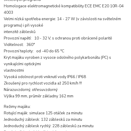
Homologace elektromagnetické kompatibility ECE EMC E20 10R-04
4003
Velmi nízká spotřeba energie: 14 - 27 W (v závislosti na světelném
programu) i při vysoké
intenzitě záblesků
Provozní napětí: 10 - 32 V, s ochranou proti obrácené polaritě
Viditelnost: 360°
Provozní teploty: od -40 do 65 °C
Kryt majáku vyroben z vysoce odolného polykarbonátu (PC) s
vynikajícími optickými
vlastnostmi
Vysoká odolnost proti vniknutí vody IP66 / IP68
Zkoušený pro rychlost vozidla až 250 km/h !!!
Nárazuvzdorný, otřesuvzdorný
Výška 99 mm, průměr základny 162 mm
Režimy majáku:
Rotující maják: simulace 125 otáček za minutu
Jednoduchý záblesk: 132 záblesků za minutu
Jednoduchý záblesk rychlý: 228 záblesků za minutu