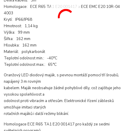
Délka kabelu: 3m
Homologace: ECE R65 TA1 E20 001417 a ECE EMC E20 10R-04
4003
Krytí: IP66/IP68
Hmotnost: 1,14 kg
Výška: 99 mm
Šířka: 162 mm
Hloubka: 162 mm
Materiál: polykarbonát
Teplotní odolnost min.: -40°C
Teplotní odolnost max.: 65°C
Oranžový LED diodový maják, s pevnou montáží pomocí tří šroubů,
napájený 3 m rovným
kabelem. Maják neobsahuje žádné pohyblivé díly, což zajišťuje jeho
vysokou spolehlivost a
odolnost proti vibracím a otřesům. Elektronické řízení záblesků
umožňuje imitaci starých
rotačních majáků i další režimy blikání.
Homologace ECE R65 TA1 E20 001417 pro každý ze sedmi
světelných programů