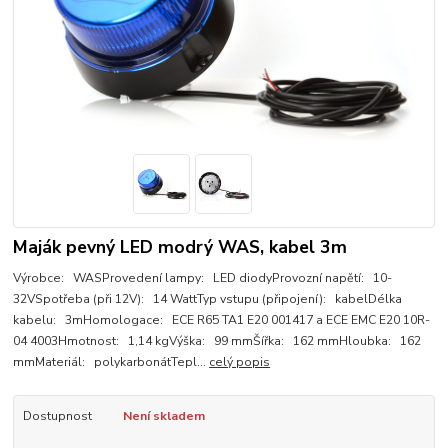
Maják pevný LED modrý WAS, kabel 3m
Výrobce: WASProvedení lampy: LED diodyProvozní napětí: 10-
32VSpotřeba (při 12V): 14 WattTyp vstupu (připojení): kabelDélka
kabelu: 3mHomologace: ECE R65 TA1 E20 001417 a ECE EMC E20 10R-
04 4003Hmotnost: 1,14 kgVýška: 99 mmŠířka: 162 mmHloubka: 162
mmMateriál: polykarbonátTepl...
celý popis
Dostupnost
Není skladem