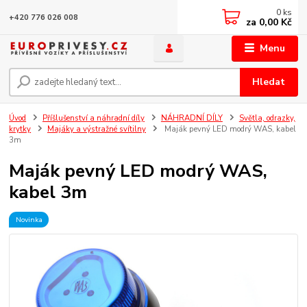
0
ks
+420 776 026 008
za
0,00 Kč
Menu
Hledat
Úvod
Příšlušenství a náhradní díly
NÁHRADNÍ DÍLY
Světla, odrazky,
krytky
Majáky a výstražné svítilny
Maják pevný LED modrý WAS, kabel
3m
Maják pevný LED modrý WAS,
kabel 3m
Novinka