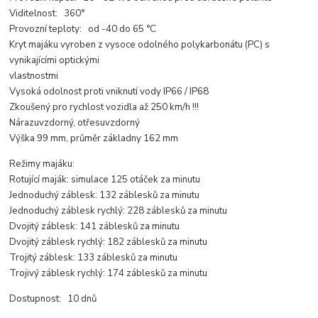
Viditelnost: 360°
Provozní teploty: od -40 do 65 °C
Kryt majáku vyroben z vysoce odolného polykarbonátu (PC) s
vynikajícími optickými
vlastnostmi
Vysoká odolnost proti vniknutí vody IP66 / IP68
Zkoušený pro rychlost vozidla až 250 km/h !!!
Nárazuvzdorný, otřesuvzdorný
Výška 99 mm, průměr základny 162 mm
Režimy majáku:
Rotující maják: simulace 125 otáček za minutu
Jednoduchý záblesk: 132 záblesků za minutu
Jednoduchý záblesk rychlý: 228 záblesků za minutu
Dvojitý záblesk: 141 záblesků za minutu
Dvojitý záblesk rychlý: 182 záblesků za minutu
Trojitý záblesk: 133 záblesků za minutu
Trojivý záblesk rychlý: 174 záblesků za minutu
Dostupnost: 10 dnů