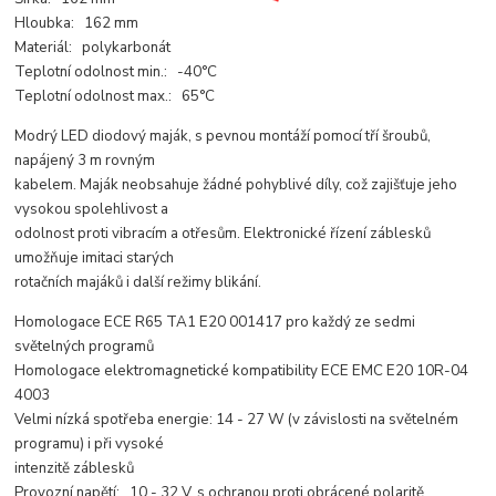
Hloubka: 162 mm
Materiál: polykarbonát
Teplotní odolnost min.: -40°C
Teplotní odolnost max.: 65°C
Modrý LED diodový maják, s pevnou montáží pomocí tří šroubů,
napájený 3 m rovným
kabelem. Maják neobsahuje žádné pohyblivé díly, což zajišťuje jeho
vysokou spolehlivost a
odolnost proti vibracím a otřesům. Elektronické řízení záblesků
umožňuje imitaci starých
rotačních majáků i další režimy blikání.
Homologace ECE R65 TA1 E20 001417 pro každý ze sedmi
světelných programů
Homologace elektromagnetické kompatibility ECE EMC E20 10R-04
4003
Velmi nízká spotřeba energie: 14 - 27 W (v závislosti na světelném
programu) i při vysoké
intenzitě záblesků
Provozní napětí: 10 - 32 V, s ochranou proti obrácené polaritě