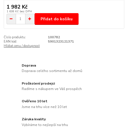
1 982 Kč
1 638 Kč
bez DPH
Přidat do košíku
Číslo produktu:
100782
EAN kód:
5901323121371
Hlídat cenu / dostupnost
Doprava
Doprava celého sortimentu až domů
Proškolení prodejci
Radíme s nákupem ve Váš prospěch
Ověřeno 10 let
Jsme na trhu více než 10 let
Záruka kvality
Vybíráme to nejlepší na trhu