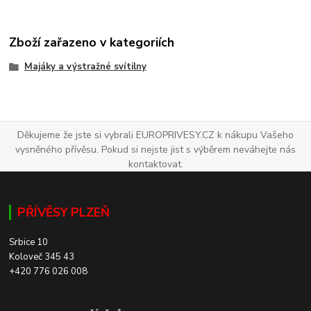
Zboží zařazeno v kategoriích
Majáky a výstražné svítilny
Děkujeme že jste si vybrali EUROPRIVESY.CZ k nákupu Vašeho
vysněného přívěsu. Pokud si nejste jist s výběrem neváhejte nás
kontaktovat.
PŘÍVĚSY PLZEŇ
Srbice 10
Koloveč 345 43
+420 776 026 008