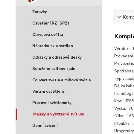
Žárovky
Kompl
Osvětlení RZ (SPZ)
Obrysová světla
Komple
Náhradní skla svítilen
Výrobce: 
Provedení
Odrazky a odrazové desky
Provozní n
Sdružené svítilny zadní
Spotřeba (
Typ vstupu
Couvací světla a mlhová světla
Délka kab
Vnitřní osvětlení
Homologac
Krytí: IP68
Pracovní světlomety
Výška: 7
Majáky a výstražné svítilny
Šířka: 16
Hloubka:
Denní svícení
Uchycení s