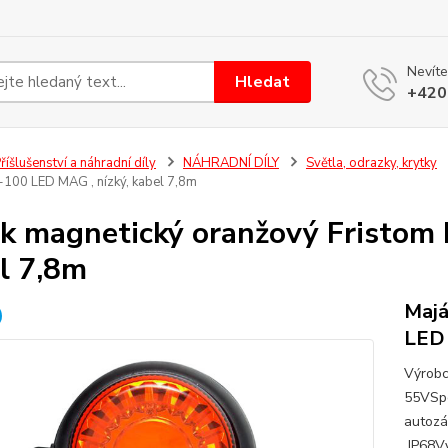
Nevíte
Hledat
+420
říšlušenství a náhradní díly
NÁHRADNÍ DÍLY
Světla, odrazky, krytky
-100 LED MAG , nízký, kabel 7,8m
k magnetický oranžový Fristom 
l 7,8m
Majá
LED 
Výrobc
55VSpo
autozá
IP68V