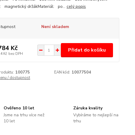
ny: magnetický držákMateriál: po...
celý popis
tupnost
Není skladem
784 Kč
Přidat do košíku
74 Kč
bez DPH
roduktu:
100775
EAN kód:
10077504
cenu / dostupnost
Ověřeno 10 let
Záruka kvality
Jsme na trhu více než
Vybíráme to nejlepší na
10 let
trhu