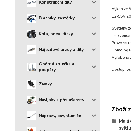
Konstrukční díly
Výkon ve š
12-55V 2
Blatníky, zástěrky
Světelný z
Kola, pneu, disky
Frekvence 
Provozní t
Nájezdové brzdy a díly
Homologac
Vyrobeno z
Opěrná kolečka a
podpěry
Dostupnos
Zámky
Navijáky a příslušenství
Zboží 
Nápravy, osy, tlumiče
Maják
svítil