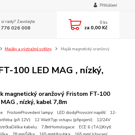
Přihlášení
 si rady? Zavolejte.
0
ks
za
0,00 Kč
 776 026 008
Majáky a výstražné svítilny
Maják magnetický oranžový
FT-100 LED MAG , nízký,
k magnetický oranžový Fristom FT-100
MAG , nízký, kabel 7,8m
e: FristomProvedení lampy: LED diodyProvozní napětí: 12-
třeba (při 12V): 12 WattTyp vstupu (připojení): 12/24V
strčkaDélka kabelu: 7,8mHomologace: ECE 6 (TA1)Krytí:
ýška: 78 mmŠířka: 165 mmHloubka: 165 mmUchycení