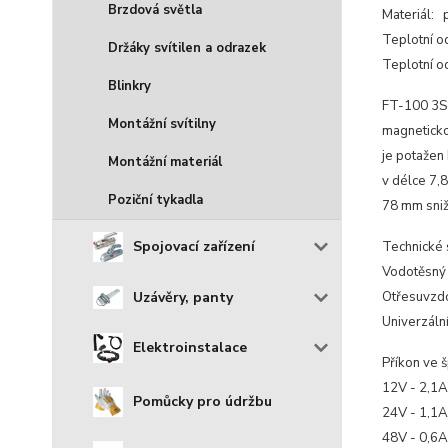
Brzdová světla
Materiál: 
Teplotní o
Držáky svítilen a odrazek
Teplotní o
Blinkry
FT-100 3S 
Montážní svítilny
magneticko
je potažen 
Montážní materiál
v délce 7,
Poziční tykadla
78 mm sniž
Spojovací zařízení
Technické 
Vodotěsný 
Uzávěry, panty
Otřesuvzd
Univerzáln
Elektroinstalace
Příkon ve š
12V - 2,1A
Pomůcky pro údržbu
24V - 1,1A
48V - 0,6A