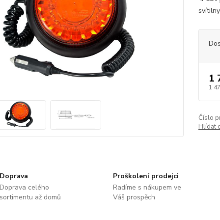
svítil
Dos
1 
1 4
Číslo p
Hlídat 
Doprava
Proškolení prodejci
Doprava celého
Radíme s nákupem ve
sortimentu až domů
Váš prospěch