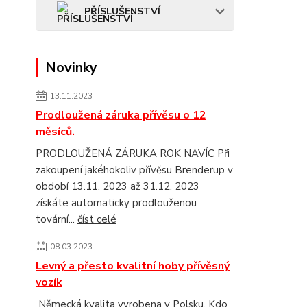
PŘÍSLUŠENSTVÍ
Novinky
13.11.2023
Prodloužená záruka přívěsu o 12
měsíců.
PRODLOUŽENÁ ZÁRUKA ROK NAVÍC Při
zakoupení jakéhokoliv přívěsu Brenderup v
období 13.11. 2023 až 31.12. 2023
získáte automaticky prodlouženou
tovární...
číst celé
08.03.2023
Levný a přesto kvalitní hoby přívěsný
vozík
Německá kvalita vyrobena v Polsku. Kdo