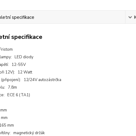
etní specifikace
tní specifikace
Fristom
 lampy: LED diody
apětí: 12-55V
při 12V): 12 Watt
 (připojení): 12/24V autozástrčka
elu: 7,8m
e: ECE 6 (TA1)
8 mm
5 mm
 165 mm
vítilny: magnetický držák