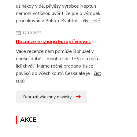
už někdy viděl přívěsy výrobce Neptun
nemohl většinou uvěřit, že jde o výrobek
produkován v Polsku. Kvalitní, ...
číst celé
12.10.2022
Recenze e-shopu Europřívěsy.cz
Vaše recenze nám pomůže Bohužel v
dnešní době si mnoho lidí stěžuje a málo
lidí chválí. Máme ročně prodáno tisíce
přívěsů do všech koutů Česka ale je...
číst
celé
Zobrazit všechny novinky
AKCE