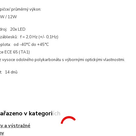
pičce/ průměrný výkon:
8W / 12W
droj: 20x LED
záblesků: f = 2,0 Hz (+/- 0,1Hz)
eplota: od -40°C do +45°C
e ECE 65 (TA1)
 vysoce odolného polykarbonátu s výbornými optickými vlastnostmi.
t: 14 dnů
zařazeno v kategoriích
y a výstražné
ny