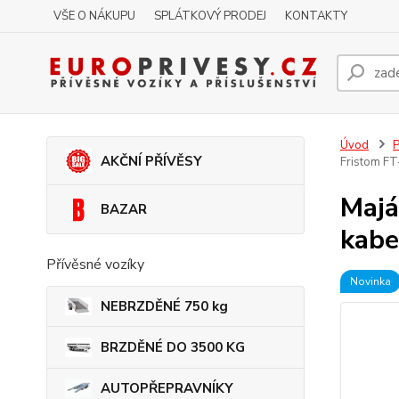
VŠE O NÁKUPU
SPLÁTKOVÝ PRODEJ
KONTAKTY
Úvod
P
AKČNÍ PŘÍVĚSY
Fristom FT
Majá
BAZAR
kabe
Přívěsné vozíky
Novinka
NEBRZDĚNÉ 750 kg
BRZDĚNÉ DO 3500 KG
AUTOPŘEPRAVNÍKY