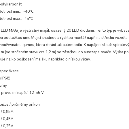
polykarbonát
dolnost min.: -40°C
dolnost max.: 45°C
LED MAG je výstražný maják osazený 20 LED diodami. Tento typ je vybav
u podložkou umožňující snadnou a rychlou montáž např. na střechu vozidla
houževnatou gumou, která chrání lak automobilu. K napájení slouží spirálov
8 m (ve stočeném stavu cca 1,2 m) se zástčkou do autozapalovače. Výška p
uje riziko poškození majáku například o nízkou větev.
specifikace:
(IP68)
orný
í provozní napětí: 12-55 V
pičce / průměrný příkon:
 / 0,85A
 / 0,45A
 / 0,25A