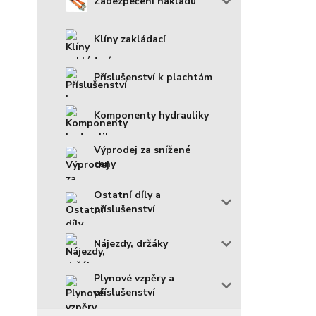
Zabezpečení nákladu
Klíny zakládací
Příslušenství k plachtám
Komponenty hydrauliky
Výprodej za snížené
ceny
Ostatní díly a
příslušenství
Nájezdy, držáky
Plynové vzpěry a
příslušenství