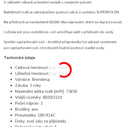
V základní výbavě je kvalitní naviják s navíjecím pásem.
Naběhnutí lodě je zabezpečeno pomocí válců a systému SUPERROLEN.
Na přívěsech je nastavitené těžiště díky nápravám, které se dají posouvat.
Ložiska kol jsou vodotěsná, což umožňuje vjetí s přívěsem do vody.
Systém vyplachování soli - brzděné přepravníky lze vybavit systémem
pro vyplachování soli z brzdových bubnů pomocí sladké vody.
Technické údaje
Celková hmotnost [kg]: 3000
Užitečná hmotnost [kg]: 2300
Výrobce: Brenderup
Záruka: 2 roky
Maximální délka lodě [m/ft]: 7,8/26
Vnější rozměry: 8030/2210
Počet náprav: 2
Brzděný: ano
Pneumatiky: 185 R14C
Disky: ocel (alu za příplatek)