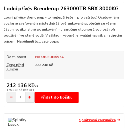
Lodní přívěs Brenderup 263000TB SRX 3000KG
Lodní přívěsy Brenderup - to nejlepší řešení pro vaši loď. Ocelový rám
vozíku je svařovaný a následně žárově zinkovaný společně se všemi
částmi vozíku. Silné pozinkování mu zaručuje dlouhou životnost i při
používání ve slané vodě. V základní výbavě je kvalitní naviják s navíjecím
pásem. Naběhnutí lo...
celý popis
Dostupnost
NA OBJEDNÁVKU
Cena před
222 248 Kč
slevou
212 136 Kč
/
ks
175 319 Kč
bez DPH
Přidat do košíku
Splátková kalkulačka