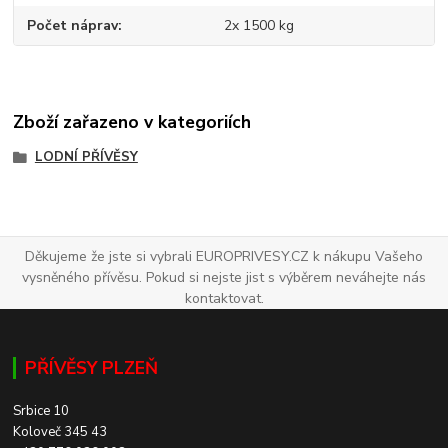
Počet náprav
2x 1500 kg
Zboží zařazeno v kategoriích
LODNÍ PŘÍVĚSY
Děkujeme že jste si vybrali EUROPRIVESY.CZ k nákupu Vašeho
vysněného přívěsu. Pokud si nejste jist s výběrem neváhejte nás
kontaktovat.
PŘÍVĚSY PLZEŇ
Srbice 10
Koloveč 345 43