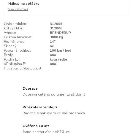
Nákup na splátky
Více informací
Číslo produktu:
312006
kód výrobku:
312006
Výrobce:
BRENDERUP
Celková hmotnost:
3000 kg
Rozměr pneu:
14"
Sklopný:
ne
Povolená rychlost:
100 km / hod
Brzdy:
ano
Poloha kol:
kola vedle
ŘP skupina E:
ano
Hlídat cenu / dostupnost
Doprava
Doprava celého sortimentu až domů
Proškolení prodejci
Radíme s nákupem ve Váš prospěch
Ověřeno 10 let
Jsme na trhu více než 10 let