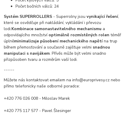
Počet kýlových válců: 5
Počet bočních válců: 24
Systém SUPERROLLERS
- Superrolny jsou
vynikající řešení
,
které se osvědčuje při nakládání, vykládání i převozu
lodi.
Kombinace samonastavitelného mechanismu
a
odpovídajícího množství
optimálně rozmístěných rolen
téměř
úplně
minimalizuje působení mechanického napětí
na trup
během přemosťování a současně zajišťuje velmi
snadnou
manipulaci s navijákem
. Přívěs může být velmi snadno
přizpůsoben tvaru a rozměrům vaší lodi.
------
Můžete nás kontaktovat emailem na info@europrivesy.cz nebo
přímo telefonicky naše odborné poradce:
+420 776 026 008 - Miloslav Marek
+420 775 117 577 - Pavel Šlesinger