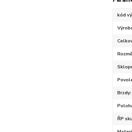
kód v
Výrob
Celko
Rozmě
Sklop
Povole
Brzdy
Poloh
ŘP sku
Materi