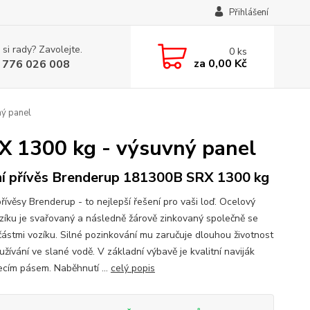
Přihlášení
 si rady? Zavolejte.
0
ks
za
0,00 Kč
 776 026 008
ý panel
X 1300 kg - výsuvný panel
í přívěs Brenderup 181300B SRX 1300 kg
řívěsy Brenderup - to nejlepší řešení pro vaši loď. Ocelový
zíku je svařovaný a následně žárově zinkovaný společně se
částmi vozíku. Silné pozinkování mu zaručuje dlouhou životnost
oužívání ve slané vodě. V základní výbavě je kvalitní naviják
jecím pásem. Naběhnutí ...
celý popis