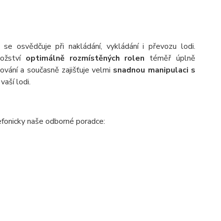
é se osvědčuje při nakládání, vykládání i převozu lodi.
nožství
optimálně rozmístěných rolen
téměř úplně
vání a současně zajišťuje velmi
snadnou manipulaci s
aší lodi.
fonicky naše odborné poradce: