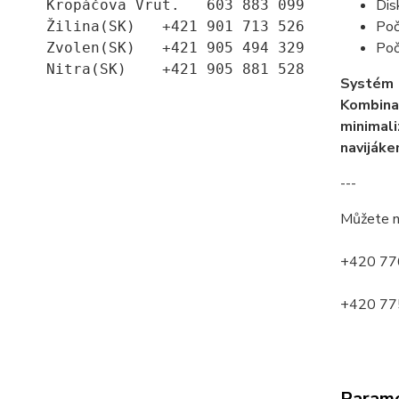
Dis
Kropáčova Vrut.   603 883 099
Poč
Žilina(SK)   +421 901 713 526
Poč
Zvolen(SK)   +421 905 494 329
Nitra(SK)    +421 905 881 528
Systém
Kombina
minimal
naviják
---
Můžete n
+420 776
+420 775
Param