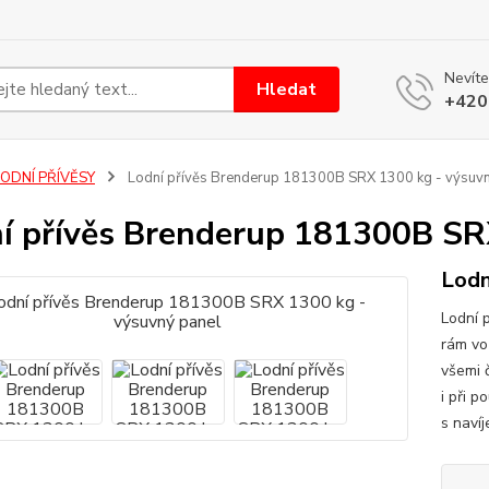
Nevíte
Hledat
+420
LODNÍ PŘÍVĚSY
Lodní přívěs Brenderup 181300B SRX 1300 kg - výsuvn
í přívěs Brenderup 181300B SR
Lodn
Lodní p
rám vo
všemi 
i při p
s naví