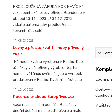
PRODLOUŽENÁ ZÁRUKA ROK NAVÍC Při
zakoupení jakéhokoliv přívěsu Brenderup v
období 13.11. 2023 až 31.12. 2023
získáte automaticky prodlouženou
tovární...
číst celé
08.03.2023
Levný a přesto kvalitní hoby přívěsný
Kompl
vozík
Německá kvalita vyrobena v Polsku. Kdo
už někdy viděl přívěsy výrobce Neptun
Komple
nemohl většinou uvěřit, že jde o výrobek
Lodní př
produkován v Polsku. Kvalitní, ...
číst celé
Ocelový r
12.10.2022
dlouhou ž
Recenze e-shopu Europřívěsy.cz
Vaše recenze nám pomůže Bohužel v
V základn
dnešní době si mnoho lidí stěžuje a málo