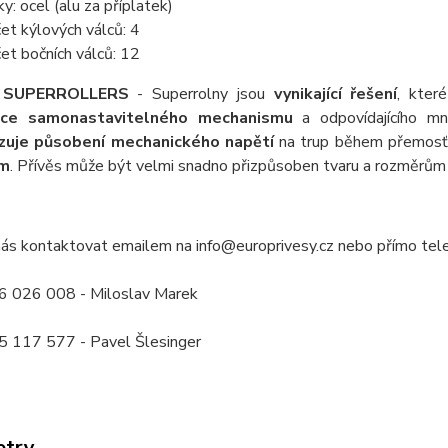
ky: ocel (alu za příplatek)
et kýlových válců: 4
et bočních válců: 12
 SUPERROLLERS
- Superrolny jsou
vynikající řešení
, kter
ce samonastavitelného mechanismu
a odpovídajícího m
izuje působení mechanického napětí
na trup během přemosťo
em
. Přívěs může být velmi snadno přizpůsoben tvaru a rozměrům v
ás kontaktovat emailem na info@europrivesy.cz nebo přímo tele
 026 008 - Miloslav Marek
 117 577 - Pavel Šlesinger
etry