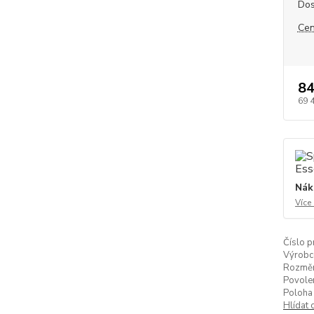
Dos
Cen
84
69 
Nák
Více
Číslo p
Výrobc
Rozměr
Povolen
Poloha 
Hlídat 