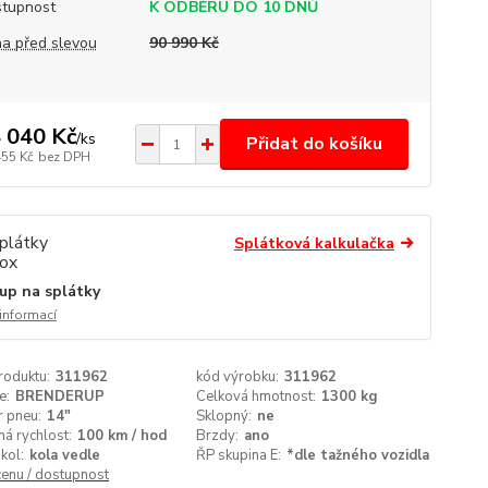
tupnost
K ODBĚRU DO 10 DNŮ
a před slevou
90 990 Kč
 040 Kč
/
ks
Přidat do košíku
455 Kč
bez DPH
Splátková kalkulačka
up na splátky
 informací
roduktu:
311962
kód výrobku:
311962
e:
BRENDERUP
Celková hmotnost:
1300 kg
 pneu:
14"
Sklopný:
ne
á rychlost:
100 km / hod
Brzdy:
ano
kol:
kola vedle
ŘP skupina E:
*dle tažného vozidla
cenu / dostupnost