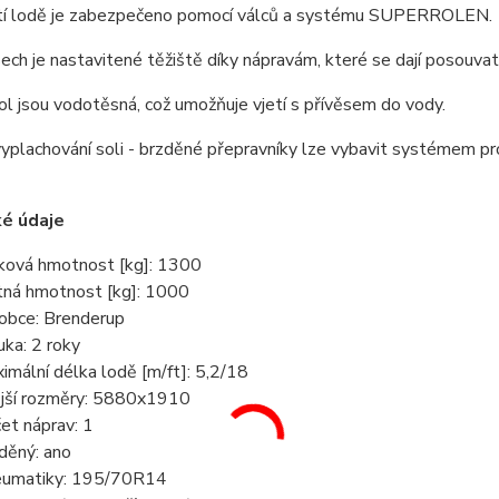
í lodě je zabezpečeno pomocí válců a systému SUPERROLEN.
ech je nastavitené těžiště díky nápravám, které se dají posouvat
ol jsou vodotěsná, což umožňuje vjetí s přívěsem do vody.
plachování soli - brzděné přepravníky lze vybavit systémem pr
ké údaje
ková hmotnost [kg]: 1300
tná hmotnost [kg]: 1000
obce: Brenderup
uka: 2 roky
imální délka lodě [m/ft]: 5,2/18
jší rozměry: 5880x1910
et náprav: 1
děný: ano
umatiky: 195/70R14