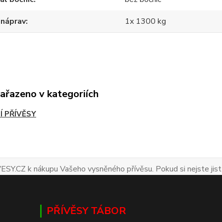
 náprav
1x 1300 kg
zařazeno v kategoriích
Í PŘÍVĚSY
ESY.CZ k nákupu Vašeho vysněného přívěsu. Pokud si nejste jist
PŘÍVĚSY TÁBOR