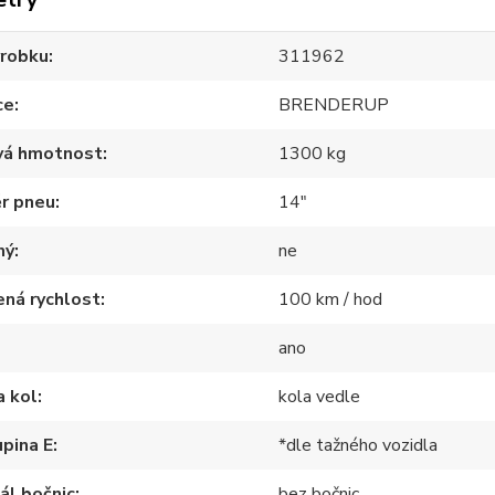
ýrobku
311962
ce
BRENDERUP
vá hmotnost
1300 kg
r pneu
14"
ný
ne
ná rychlost
100 km / hod
ano
a kol
kola vedle
pina E
*dle tažného vozidla
ál bočnic
bez bočnic