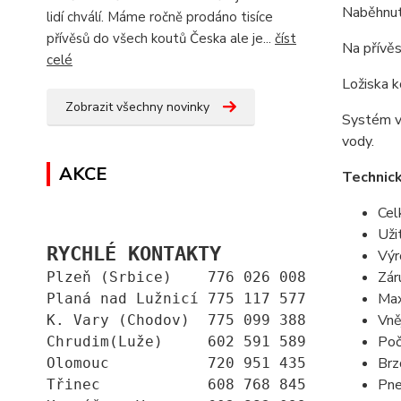
Naběhnut
lidí chválí. Máme ročně prodáno tisíce
přívěsů do všech koutů Česka ale je...
číst
Na přívěs
celé
Ložiska k
Zobrazit všechny novinky
Systém vy
vody.
AKCE
Technic
Cel
Uži
RYCHLÉ KONTAKTY
Výr
Zár
Plzeň (Srbice)    776 026 008
Max
Planá nad Lužnicí 775 117 577
Vně
K. Vary (Chodov)  775 099 388
Poč
Chrudim(Luže)     602 591 589
Brz
Olomouc           720 951 435
Pne
Třinec            608 768 845