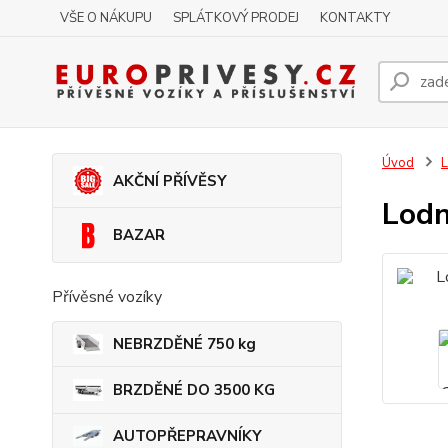
VŠE O NÁKUPU
SPLÁTKOVÝ PRODEJ
KONTAKTY
Úvod
AKČNÍ PŘÍVĚSY
Lodn
BAZAR
Přívěsné vozíky
NEBRZDĚNÉ 750 kg
BRZDĚNÉ DO 3500 KG
AUTOPŘEPRAVNÍKY