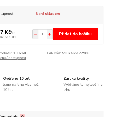
tupnost
Není skladem
7 Kč
/
ks
Přidat do košíku
 Kč
bez DPH
roduktu:
100260
EAN kód:
5907465122986
cenu / dostupnost
Ověřeno 10 let
Záruka kvality
Jsme na trhu více než
Vybíráme to nejlepší na
10 let
trhu
Komentáře
0