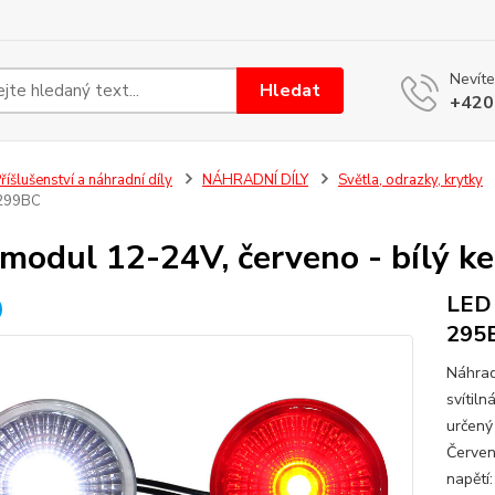
Nevíte
Hledat
+420
říšlušenství a náhradní díly
NÁHRADNÍ DÍLY
Světla, odrazky, krytky
 299BC
modul 12-24V, červeno - bílý k
LED 
295
Náhrad
svítil
určený
Červen
napětí