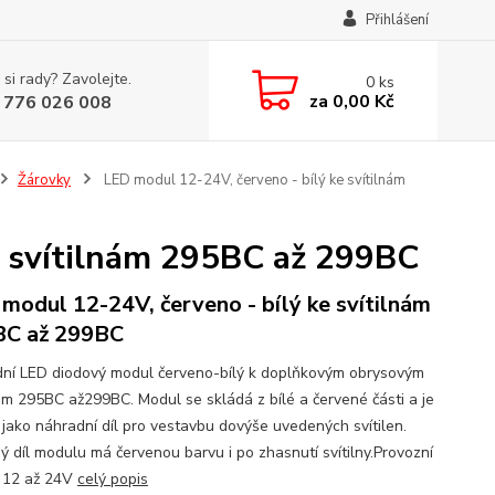
Přihlášení
 si rady? Zavolejte.
0
ks
za
0,00 Kč
 776 026 008
Žárovky
LED modul 12-24V, červeno - bílý ke svítilnám
e svítilnám 295BC až 299BC
modul 12-24V, červeno - bílý ke svítilnám
BC až 299BC
ní LED diodový modul červeno-bílý k doplňkovým obrysovým
nám 295BC až299BC. Modul se skládá z bílé a červené části a je
 jako náhradní díl pro vestavbu dovýše uvedených svítilen.
ý díl modulu má červenou barvu i po zhasnutí svítilny.Provozní
: 12 až 24V
celý popis