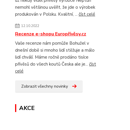
už někdy viděl přívěsy výrobce Neptun
nemohl většinou uvěřit, že jde o výrobek
produkován v Polsku. Kvalitní, ...
číst celé
12.10.2022
Recenze e-shopu Europřívěsy.cz
Vaše recenze nám pomůže Bohužel v
dnešní době si mnoho lidí stěžuje a málo
lidí chválí. Máme ročně prodáno tisíce
přívěsů do všech koutů Česka ale je...
číst
celé
Zobrazit všechny novinky
AKCE