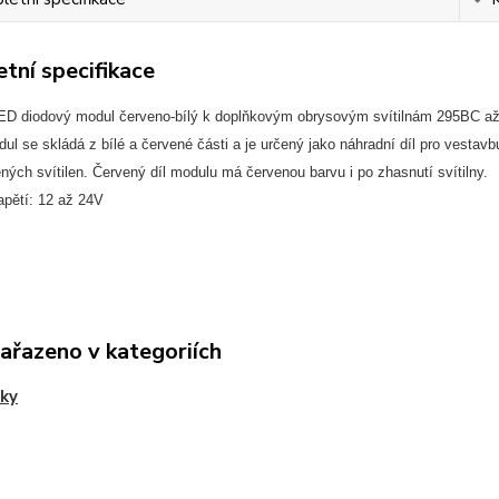
tní specifikace
ED diodový modul červeno-bílý k doplňkovým obrysovým svítilnám 295BC a
l se skládá z bílé a červené části a je určený jako náhradní díl pro vestavb
ých svítilen. Červený díl modulu má červenou barvu i po zhasnutí svítilny.
apětí: 12 až 24V
zařazeno v kategoriích
ky