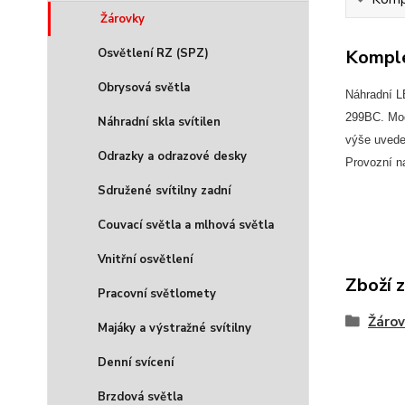
Žárovky
Osvětlení RZ (SPZ)
Komple
Obrysová světla
Náhradní L
299BC. Modu
Náhradní skla svítilen
výše uveden
Odrazky a odrazové desky
Provozní n
Sdružené svítilny zadní
Couvací světla a mlhová světla
Vnitřní osvětlení
Zboží 
Pracovní světlomety
Žárov
Majáky a výstražné svítilny
Denní svícení
Brzdová světla