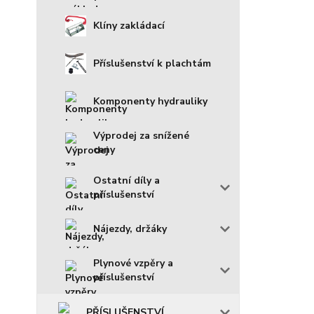
Klíny zakládací
Příslušenství k plachtám
Komponenty hydrauliky
Výprodej za snížené
ceny
Ostatní díly a
příslušenství
Nájezdy, držáky
Plynové vzpěry a
příslušenství
PŘÍSLUŠENSTVÍ