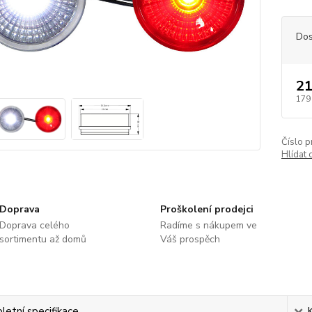
Dos
21
179
Číslo p
Hlídat 
Doprava
Proškolení prodejci
Doprava celého
Radíme s nákupem ve
sortimentu až domů
Váš prospěch
etní specifikace