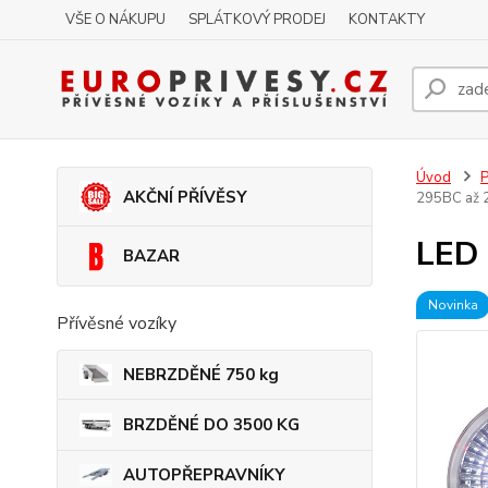
VŠE O NÁKUPU
SPLÁTKOVÝ PRODEJ
KONTAKTY
Úvod
P
AKČNÍ PŘÍVĚSY
295BC až
LED 
BAZAR
Novinka
Přívěsné vozíky
NEBRZDĚNÉ 750 kg
BRZDĚNÉ DO 3500 KG
AUTOPŘEPRAVNÍKY