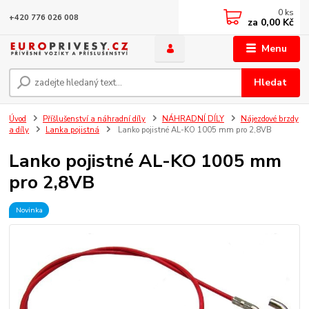
0
ks
+420 776 026 008
za
0,00 Kč
Menu
Hledat
Úvod
Příšlušenství a náhradní díly
NÁHRADNÍ DÍLY
Nájezdové brzdy
a díly
Lanka pojistná
Lanko pojistné AL-KO 1005 mm pro 2,8VB
Lanko pojistné AL-KO 1005 mm
pro 2,8VB
Novinka