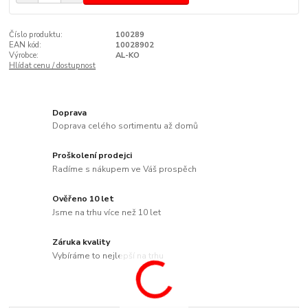
Číslo produktu:
100289
EAN kód:
10028902
Výrobce:
AL-KO
Hlídat cenu / dostupnost
Doprava
Doprava celého sortimentu až domů
Proškolení prodejci
Radíme s nákupem ve Váš prospěch
Ověřeno 10 let
Jsme na trhu více než 10 let
Záruka kvality
Vybíráme to nejlepší na trhu