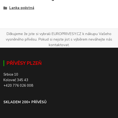
Lanka pojistná
Děkujeme že jste si vybrali EUROPRIVESY.CZ k nákupu Vašeho
vysněného přívěsu. Pokud si nejste jist s výběrem neváhejte nás
kontaktovat.
PŘÍVĚSY PLZEŇ
Srbice 10
Koloveč 345 43
+420 776 026 008
SKLADEM 200+ PŘÍVĚSŮ