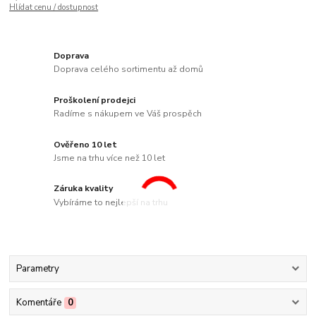
Hlídat cenu / dostupnost
Doprava
Doprava celého sortimentu až domů
Proškolení prodejci
Radíme s nákupem ve Váš prospěch
Ověřeno 10 let
Jsme na trhu více než 10 let
Záruka kvality
Vybíráme to nejlepší na trhu
Parametry
Komentáře
0