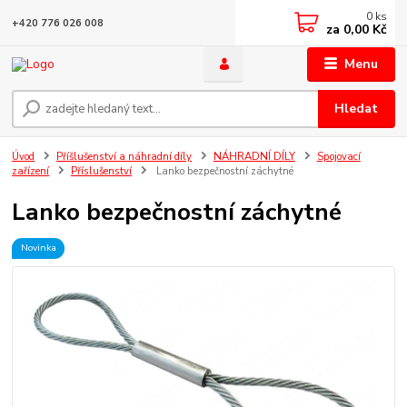
0
ks
+420 776 026 008
za
0,00 Kč
Menu
Hledat
Úvod
Příšlušenství a náhradní díly
NÁHRADNÍ DÍLY
Spojovací
zařízení
Příslušenství
Lanko bezpečnostní záchytné
Lanko bezpečnostní záchytné
Novinka