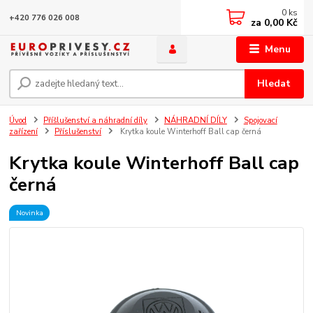
0
ks
+420 776 026 008
za
0,00 Kč
Menu
Hledat
Úvod
Příšlušenství a náhradní díly
NÁHRADNÍ DÍLY
Spojovací
zařízení
Příslušenství
Krytka koule Winterhoff Ball cap černá
Krytka koule Winterhoff Ball cap
černá
Novinka