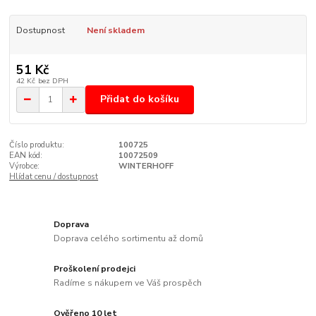
Dostupnost
Není skladem
51 Kč
42 Kč
bez DPH
Přidat do košíku
Číslo produktu:
100725
EAN kód:
10072509
Výrobce:
WINTERHOFF
Hlídat cenu / dostupnost
Doprava
Doprava celého sortimentu až domů
Proškolení prodejci
Radíme s nákupem ve Váš prospěch
Ověřeno 10 let