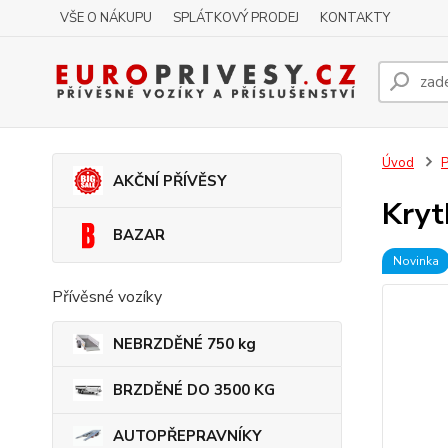
VŠE O NÁKUPU
SPLÁTKOVÝ PRODEJ
KONTAKTY
Úvod
P
AKČNÍ PŘÍVĚSY
Kryt
BAZAR
Novinka
Přívěsné vozíky
NEBRZDĚNÉ 750 kg
BRZDĚNÉ DO 3500 KG
AUTOPŘEPRAVNÍKY