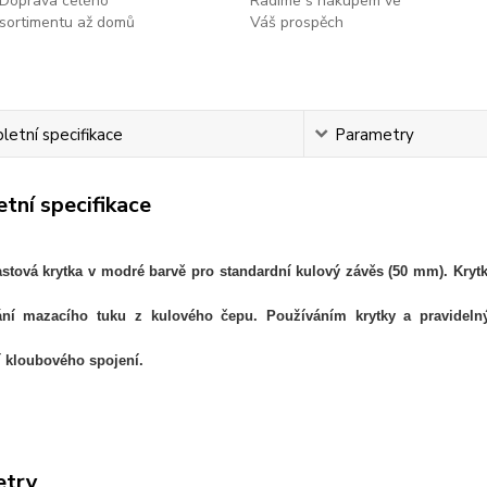
Doprava celého
Radíme s nákupem ve
sortimentu až domů
Váš prospěch
etní specifikace
Parametry
tní specifikace
astová krytka
v modré barvě pro standardní kulový závěs (50 mm). Kryt
rání mazacího tuku z kulového čepu. Používáním krytky a pravidel
 kloubového spojení.
etry