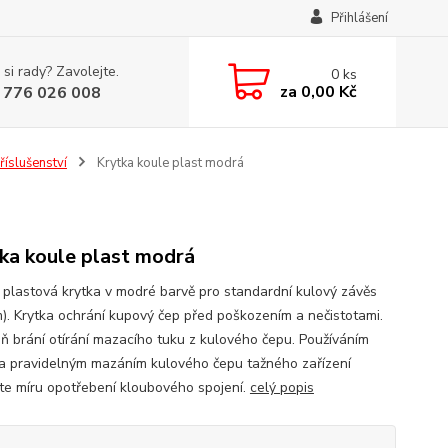
Přihlášení
 si rady? Zavolejte.
0
ks
za
0,00 Kč
 776 026 008
říslušenství
Krytka koule plast modrá
ka koule plast modrá
 plastová krytka v modré barvě pro standardní kulový závěs
). Krytka ochrání kupový čep před poškozením a nečistotami.
ň brání otírání mazacího tuku z kulového čepu. Používáním
 a pravidelným mazáním kulového čepu tažného zařízení
ete míru opotřebení kloubového spojení.
celý popis