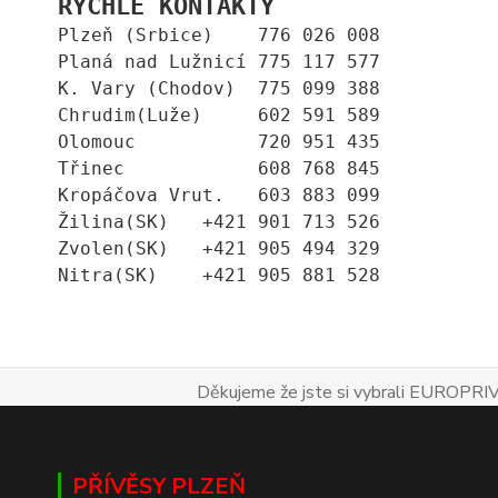
RYCHLÉ KONTAKTY
Plzeň (Srbice)    776 026 008
Planá nad Lužnicí 775 117 577
K. Vary (Chodov)  775 099 388
Chrudim(Luže)     602 591 589
Olomouc           720 951 435
Třinec            608 768 845
Kropáčova Vrut.   603 883 099
Žilina(SK)   +421 901 713 526
Zvolen(SK)   +421 905 494 329
Nitra(SK)    +421 905 881 528
Děkujeme že jste si vybrali EUROPRIV
PŘÍVĚSY PLZEŇ