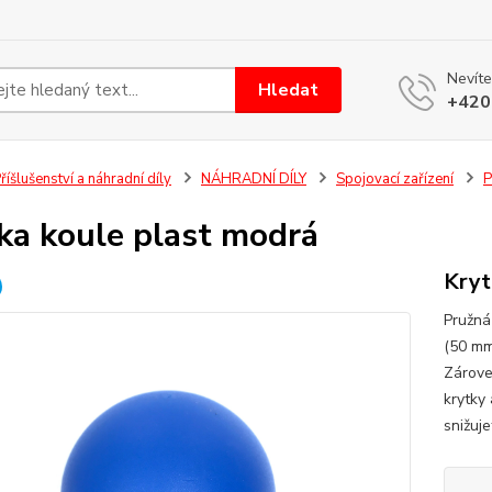
Nevíte
Hledat
+420
říšlušenství a náhradní díly
NÁHRADNÍ DÍLY
Spojovací zařízení
P
ka koule plast modrá
Kryt
Pružná
(50 mm
Zárove
krytky
snižuj