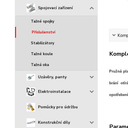
Spojovací zařízení
Tažné spojky
Příslušenství
Kompl
Stabilizátory
Komple
Tažné koule
Tažná oka
Pružná
pl
Uzávěry, panty
brání otí
Elektroinstalace
opotřebení
Pomůcky pro údržbu
Konstrukční díly
Param