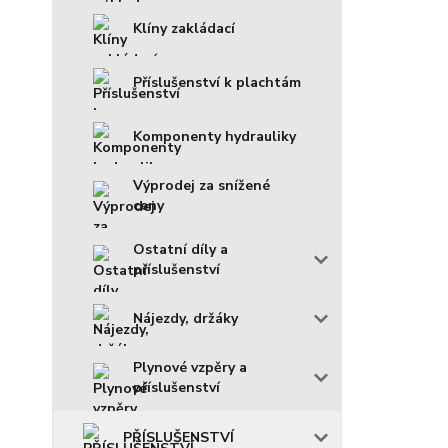
Klíny zakládací
Příslušenství k plachtám
Komponenty hydrauliky
Výprodej za snížené
ceny
Ostatní díly a
příslušenství
Nájezdy, držáky
Plynové vzpěry a
příslušenství
PŘÍSLUŠENSTVÍ