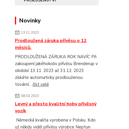
Novinky
13.11.2023
Prodloužená záruka přívěsu o 12
měsíců.
PRODLOUŽENÁ ZÁRUKA ROK NAVÍC Při
zakoupení jakéhokoliv přívěsu Brenderup v
období 13.11. 2023 až 31.12. 2023
získáte automaticky prodlouženou
tovární...
číst celé
08.03.2023
Levný a přesto kvalitní hoby přívěsný
vozík
Německá kvalita vyrobena v Polsku. Kdo
už někdy viděl přívěsy výrobce Neptun