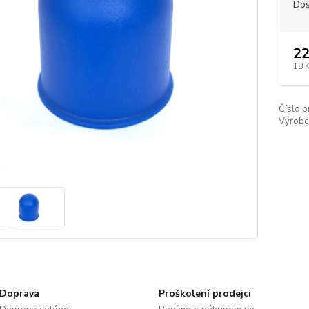
Dos
22
18 
Číslo p
Výrobc
Doprava
Proškolení prodejci