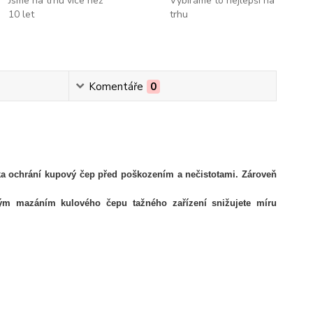
Jsme na trhu více než
Vybíráme to nejlepší na
10 let
trhu
Komentáře
0
ka ochrání
kupový čep
před poškozením a nečistotami. Zároveň
ným mazáním kulového čepu tažného zařízení snižujete míru