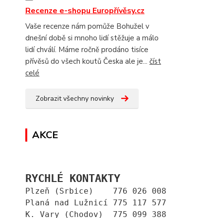
Recenze e-shopu Europřívěsy.cz
Vaše recenze nám pomůže Bohužel v
dnešní době si mnoho lidí stěžuje a málo
lidí chválí. Máme ročně prodáno tisíce
přívěsů do všech koutů Česka ale je...
číst
celé
Zobrazit všechny novinky
AKCE
RYCHLÉ KONTAKTY
Plzeň (Srbice)    776 026 008
Planá nad Lužnicí 775 117 577
K. Vary (Chodov)  775 099 388