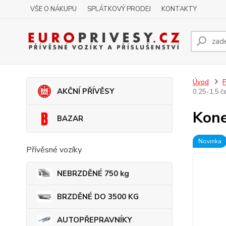
VŠE O NÁKUPU
SPLÁTKOVÝ PRODEJ
KONTAKTY
Úvod
P
AKČNÍ PŘÍVĚSY
0,25-1,5 č
Kone
BAZAR
Novinka
Přívěsné vozíky
NEBRZDĚNÉ 750 kg
BRZDĚNÉ DO 3500 KG
AUTOPŘEPRAVNÍKY