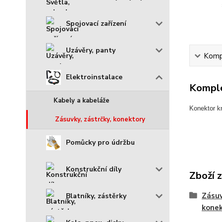
Spojovací zařízení
Uzávěry, panty
Kompl
Elektroinstalace
Komple
Kabely a kabeláže
Konektor kr
Zásuvky, zástrčky, konektory
Pomůcky pro údržbu
Konstrukční díly
Zboží 
Zásuv
Blatníky, zástěrky
kone