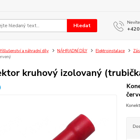
Nevíte
Hledat
+420
říšlušenství a náhradní díly
NÁHRADNÍ DÍLY
Elektroinstalace
Zás
ervený
ktor kruhový izolovaný (trubičk
Kone
červ
Konekt
Dos