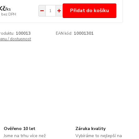
Kč
/
ks
Přidat do košíku
bez DPH
roduktu:
100013
EAN kód:
10001301
cenu / dostupnost
Ověřeno 10 let
Záruka kvality
Jsme na trhu více než
Vybíráme to nejlepší na