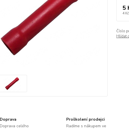
5 
4 Kč
Číslo p
Hlídat 
Doprava
Proškolení prodejci
Doprava celého
Radíme s nákupem ve