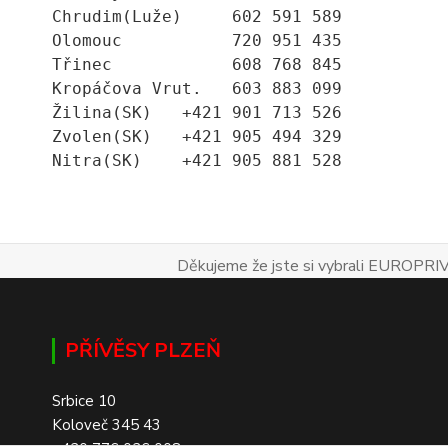
Chrudim(Luže)     602 591 589
Olomouc           720 951 435
Třinec            608 768 845
Kropáčova Vrut.   603 883 099
Žilina(SK)   +421 901 713 526
Zvolen(SK)   +421 905 494 329
Nitra(SK)    +421 905 881 528
Děkujeme že jste si vybrali EUROPRIV
PŘÍVĚSY PLZEŇ
Srbice 10
Koloveč 345 43