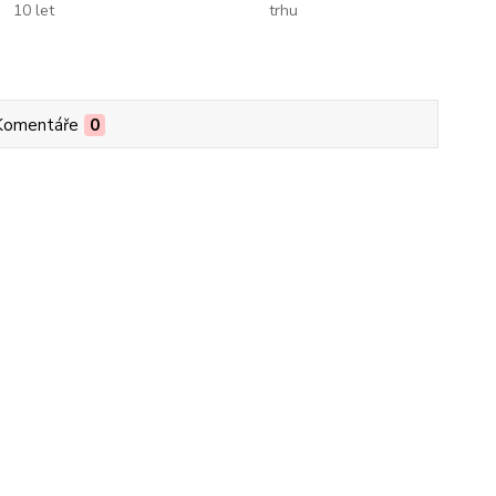
10 let
trhu
Komentáře
0