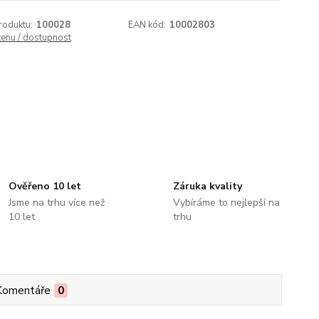
roduktu:
100028
EAN kód:
10002803
cenu / dostupnost
Ověřeno 10 let
Záruka kvality
Jsme na trhu více než
Vybíráme to nejlepší na
10 let
trhu
Komentáře
0