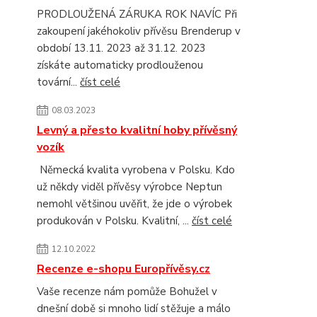
PRODLOUŽENÁ ZÁRUKA ROK NAVÍC Při
zakoupení jakéhokoliv přívěsu Brenderup v
období 13.11. 2023 až 31.12. 2023
získáte automaticky prodlouženou
tovární...
číst celé
08.03.2023
Levný a přesto kvalitní hoby přívěsný
vozík
Německá kvalita vyrobena v Polsku. Kdo
už někdy viděl přívěsy výrobce Neptun
nemohl většinou uvěřit, že jde o výrobek
produkován v Polsku. Kvalitní, ...
číst celé
12.10.2022
Recenze e-shopu Europřívěsy.cz
Vaše recenze nám pomůže Bohužel v
dnešní době si mnoho lidí stěžuje a málo