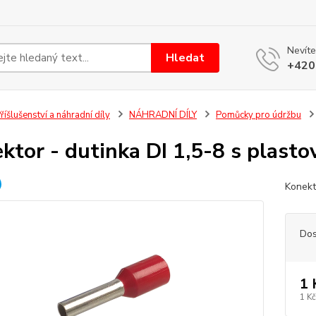
Nevíte
Hledat
+420
říšlušenství a náhradní díly
NÁHRADNÍ DÍLY
Pomůcky pro údržbu
ktor - dutinka DI 1,5-8 s plast
Konekt
Dos
1 
1 Kč