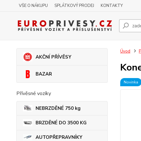
VŠE O NÁKUPU
SPLÁTKOVÝ PRODEJ
KONTAKTY
Úvod
P
AKČNÍ PŘÍVĚSY
Kone
BAZAR
Novinka
Přívěsné vozíky
NEBRZDĚNÉ 750 kg
BRZDĚNÉ DO 3500 KG
AUTOPŘEPRAVNÍKY