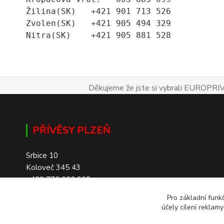
Žilina(SK)   +421 901 713 526
Zvolen(SK)   +421 905 494 329
Nitra(SK)    +421 905 881 528
Děkujeme že jste si vybrali EUROPRIV
PŘÍVĚSY PLZEŇ
Srbice 10
Koloveč 345 43
+420 776 026 008
Pro základní funk
účely cílení reklam
SKLADEM 200+ PŘÍVĚSŮ