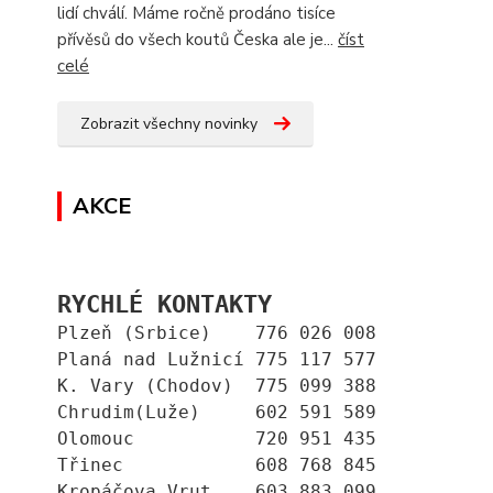
lidí chválí. Máme ročně prodáno tisíce
přívěsů do všech koutů Česka ale je...
číst
celé
Zobrazit všechny novinky
AKCE
RYCHLÉ KONTAKTY
Plzeň (Srbice)    776 026 008
Planá nad Lužnicí 775 117 577
K. Vary (Chodov)  775 099 388
Chrudim(Luže)     602 591 589
Olomouc           720 951 435
Třinec            608 768 845
Kropáčova Vrut.   603 883 099