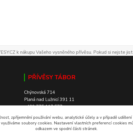
ESY.CZ k nákupu Vašeho vysněného přívěsu. Pokud si nejste jist
PŘÍVĚSY TÁBOR
Chýnovská 714
Planá nad Lužnicí 391 11
+420 775 117 577
čnost, zpříjemnění používání webu, analytické účely a v případě udělení
SKLADEM 200+ PŘÍVĚSŮ
y využíváme soubory cookies. Nastavení vlastních preferencí cookies mů
odkazem ve spodní části stránek.