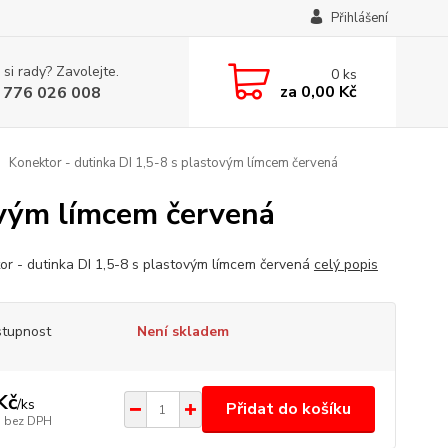
Přihlášení
 si rady? Zavolejte.
0
ks
za
0,00 Kč
 776 026 008
Konektor - dutinka DI 1,5-8 s plastovým límcem červená
ovým límcem červená
or - dutinka DI 1,5-8 s plastovým límcem červená
celý popis
tupnost
Není skladem
Kč
/
ks
Přidat do košíku
bez DPH