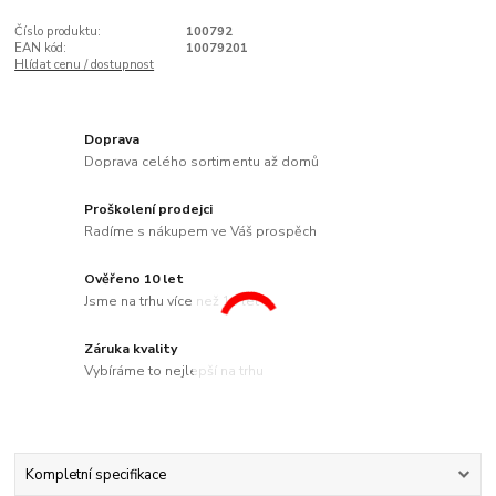
Číslo produktu:
100792
EAN kód:
10079201
Hlídat cenu / dostupnost
Doprava
Doprava celého sortimentu až domů
Proškolení prodejci
Radíme s nákupem ve Váš prospěch
Ověřeno 10 let
Jsme na trhu více než 10 let
Záruka kvality
Vybíráme to nejlepší na trhu
Kompletní specifikace