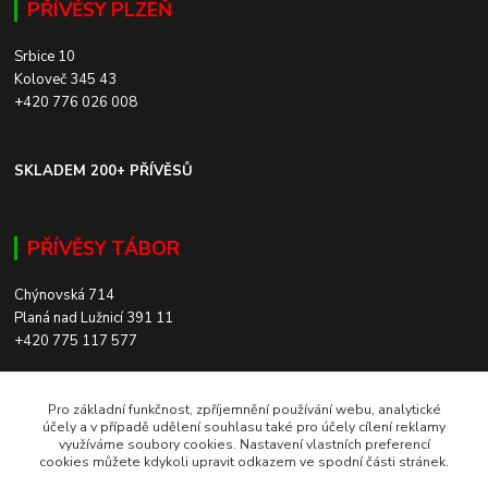
PŘÍVĚSY PLZEŇ
Srbice 10
Koloveč 345 43
+420 776 026 008
SKLADEM 200+ PŘÍVĚSŮ
PŘÍVĚSY TÁBOR
Chýnovská 714
Planá nad Lužnicí 391 11
+420 775 117 577
SKLADEM 200+ PŘÍVĚSŮ
Pro základní funkčnost, zpříjemnění používání webu, analytické
účely a v případě udělení souhlasu také pro účely cílení reklamy
využíváme soubory cookies. Nastavení vlastních preferencí
ROZVOZ PO CELÉ ČR
cookies můžete kdykoli upravit odkazem ve spodní části stránek.