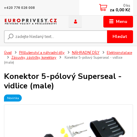
0
ks
+420 776 026 008
za
0,00 Kč
Menu
Hledat
Úvod
Příšlušenství a náhradní díly
NÁHRADNÍ DÍLY
Elektroinstalace
Zásuvky, zástrčky, konektory
Konektor 5-pólový Superseal - vidlice
(male)
Konektor 5-pólový Superseal -
vidlice (male)
Novinka