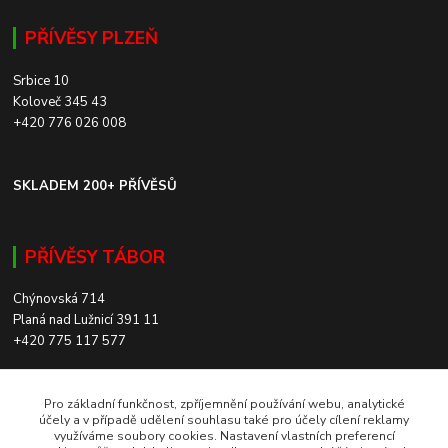
PŘÍVĚSY PLZEŇ
Srbice 10
Koloveč 345 43
+420 776 026 008
SKLADEM 200+ PŘÍVĚSŮ
PŘÍVĚSY TÁBOR
Chýnovská 714
Planá nad Lužnicí 391 11
+420 775 117 577
SKLADEM 200+ PŘÍVĚSŮ
Pro základní funkčnost, zpříjemnění používání webu, analytické
účely a v případě udělení souhlasu také pro účely cílení reklamy
využíváme soubory cookies. Nastavení vlastních preferencí