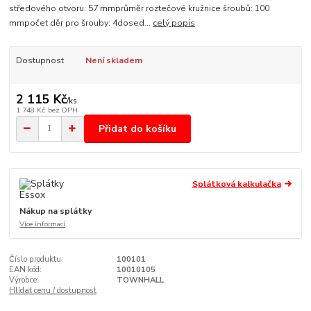
středového otvoru: 57 mmprůměr roztečové kružnice šroubů: 100
mmpočet děr pro šrouby: 4dosed...
celý popis
Dostupnost
Není skladem
2 115 Kč
/
ks
1 748 Kč
bez DPH
Přidat do košíku
Splátková kalkulačka
Nákup na splátky
Více informací
Číslo produktu:
100101
EAN kód:
10010105
Výrobce:
TOWNHALL
Hlídat cenu / dostupnost