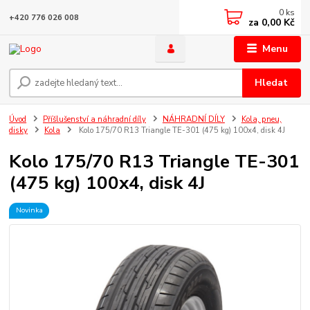
0
ks
+420 776 026 008
za
0,00 Kč
Menu
Hledat
Úvod
Příšlušenství a náhradní díly
NÁHRADNÍ DÍLY
Kola, pneu,
disky
Kola
Kolo 175/70 R13 Triangle TE-301 (475 kg) 100x4, disk 4J
Kolo 175/70 R13 Triangle TE-301
(475 kg) 100x4, disk 4J
Novinka