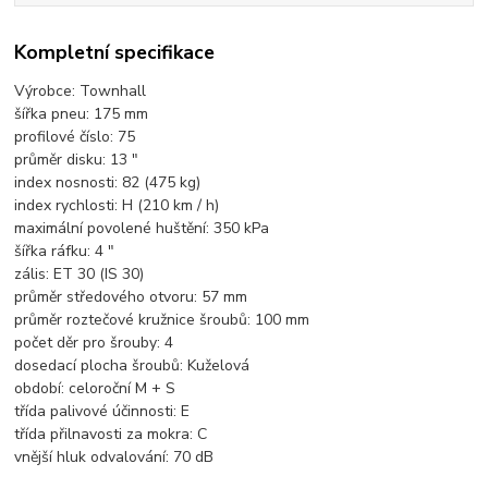
Kompletní specifikace
Výrobce: Townhall
šířka pneu: 175 mm
profilové číslo: 75
průměr disku: 13 "
index nosnosti: 82 (475 kg)
index rychlosti: H (210 km / h)
maximální povolené huštění: 350 kPa
šířka ráfku: 4 "
zális: ET 30 (IS 30)
průměr středového otvoru: 57 mm
průměr roztečové kružnice šroubů: 100 mm
počet děr pro šrouby: 4
dosedací plocha šroubů: Kuželová
období: celoroční M + S
třída palivové účinnosti: E
třída přilnavosti za mokra: C
vnější hluk odvalování: 70 dB