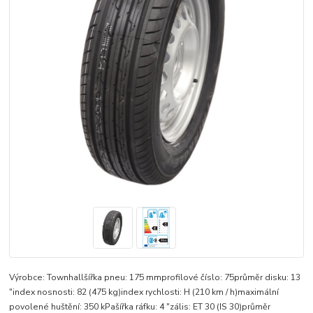
Výrobce: Townhallšířka pneu: 175 mmprofilové číslo: 75průměr disku: 13
"index nosnosti: 82 (475 kg)index rychlosti: H (210 km / h)maximální
povolené huštění: 350 kPašířka ráfku: 4 "zális: ET 30 (IS 30)průměr