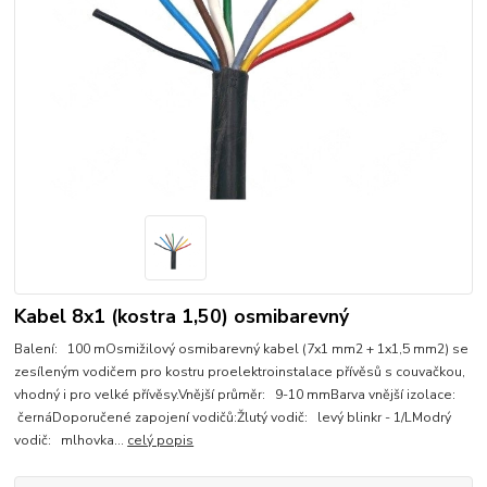
Kabel 8x1 (kostra 1,50) osmibarevný
Balení: 100 mOsmižilový osmibarevný kabel (7x1 mm2 + 1x1,5 mm2) se
zesíleným vodičem pro kostru proelektroinstalace přívěsů s couvačkou,
vhodný i pro velké přívěsy.Vnější průměr: 9-10 mmBarva vnější izolace:
černáDoporučené zapojení vodičů:Žlutý vodič: levý blinkr - 1/LModrý
vodič: mlhovka...
celý popis