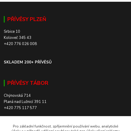
PŘÍVĚSY PLZEŇ
Srbice 10
Koloveč 345 43
+420 776 026 008
SKLADEM 200+ PŘÍVĚSŮ
PŘÍVĚSY TÁBOR
Chýnovská 714
Planá nad Lužnicí 391 11
+420 775 117 577
SKLADEM 200+ PŘÍVĚSŮ
Pro základní funkčnost, zpříjemnění používání webu, analytické