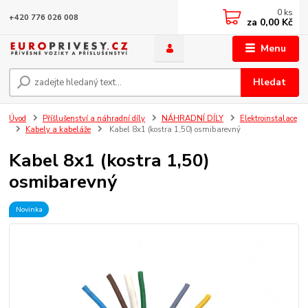
0
ks
+420 776 026 008
za
0,00 Kč
Menu
Hledat
Úvod
Příšlušenství a náhradní díly
NÁHRADNÍ DÍLY
Elektroinstalace
Kabely a kabeláže
Kabel 8x1 (kostra 1,50) osmibarevný
Kabel 8x1 (kostra 1,50)
osmibarevný
Novinka