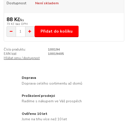
Dostupnost
Není skladem
88 Kč
/
ks
73 Kč
bez DPH
Přidat do košíku
Číslo produktu:
100194
EAN kód:
10019405
Hlídat cenu / dostupnost
Doprava
Doprava celého sortimentu až domů
Proškolení prodejci
Radíme s nákupem ve Váš prospěch
Ověřeno 10 let
Jsme na trhu více než 10 let