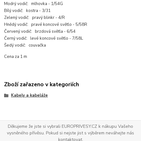
Modrý vodič: mlhovka - 1/54G
Bílý vodič: kostra - 3/31
Zelený vodič: pravý blinkr - 4/R
Hnědý vodič: pravé koncové světlo - 5/58R
Červený vodič: brzdová světla - 6/54
Černý vodič: levé koncové světlo - 7/58L
Šedý vodič: couvačka
Cena za 1 m
Zboží zařazeno v kategoriích
Kabely a kabeláže
Děkujeme že jste si vybrali EUROPRIVESY.CZ k nákupu Vašeho
vysněného přívěsu. Pokud si nejste jist s výběrem neváhejte nás
kontaktovat.