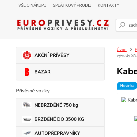
VŠE O NÁKUPU
SPLÁTKOVÝ PRODEJ
KONTAKTY
Úvod
P
AKČNÍ PŘÍVĚSY
vývody SN
Kabe
BAZAR
Novinka
Přívěsné vozíky
NEBRZDĚNÉ 750 kg
BRZDĚNÉ DO 3500 KG
AUTOPŘEPRAVNÍKY