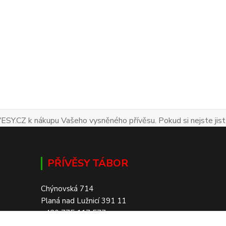
ESY.CZ k nákupu Vašeho vysněného přívěsu. Pokud si nejste jist
PŘÍVĚSY TÁBOR
Chýnovská 714
Planá nad Lužnicí 391 11
+420 775 117 577