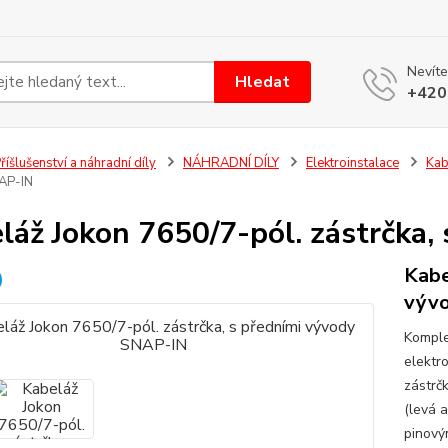
Nevíte
Hledat
+420
říšlušenství a náhradní díly
NÁHRADNÍ DÍLY
Elektroinstalace
Kab
AP-IN
láž Jokon 7650/7-pól. zástrčka
Kabe
výv
Komple
elektr
zástrč
(levá 
pinový