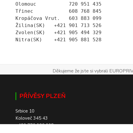
Olomouc           720 951 435
Třinec            608 768 845
Kropáčova Vrut.   603 883 099
Žilina(SK)   +421 901 713 526
Zvolen(SK)   +421 905 494 329
Nitra(SK)    +421 905 881 528
Děkujeme že jste si vybrali EUROPRIV
PŘÍVĚSY PLZEŇ
Srbice 10
Koloveč 345 43
+420 776 026 008