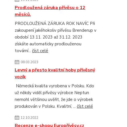
Prodloužená záruka přívěsu o 12
měsíců.
PRODLOUŽENÁ ZÁRUKA ROK NAVÍC Při
zakoupení jakéhokoliv přívěsu Brenderup v
období 13.11. 2023 až 31.12. 2023
získáte automaticky prodlouženou
tovární...
číst celé
08.03.2023
Levný a přesto kvalitní hoby přívěsný
vozík
Německá kvalita vyrobena v Polsku. Kdo
už někdy viděl přívěsy výrobce Neptun
nemohl většinou uvěřit, že jde o výrobek
produkován v Polsku. Kvalitní, ...
číst celé
12.10.2022
Recenze e-shopu Europřívěsy.cz