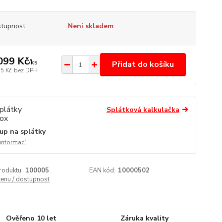
tupnost
Není skladem
099 Kč
/
ks
Přidat do košíku
35 Kč
bez DPH
Splátková kalkulačka
up na splátky
 informací
roduktu:
100005
EAN kód:
10000502
cenu / dostupnost
Ověřeno 10 let
Záruka kvality