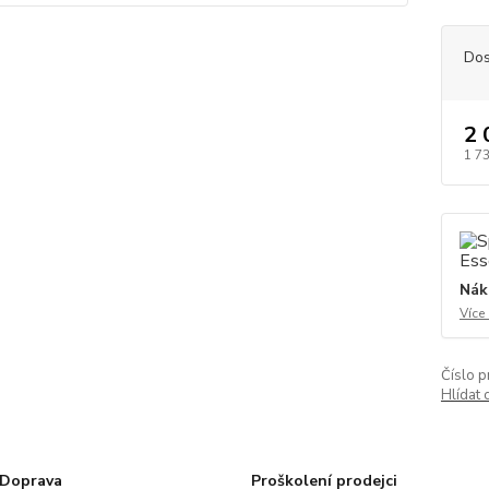
Dos
2 
1 7
Nák
Více
Číslo p
Hlídat 
Doprava
Proškolení prodejci