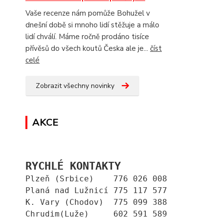
Vaše recenze nám pomůže Bohužel v
dnešní době si mnoho lidí stěžuje a málo
lidí chválí. Máme ročně prodáno tisíce
přívěsů do všech koutů Česka ale je...
číst
celé
Zobrazit všechny novinky
AKCE
RYCHLÉ KONTAKTY
Plzeň (Srbice)    776 026 008
Planá nad Lužnicí 775 117 577
K. Vary (Chodov)  775 099 388
Chrudim(Luže)     602 591 589