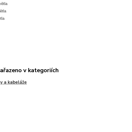
ětla
ětla
tla
zařazeno v kategoriích
y a kabeláže