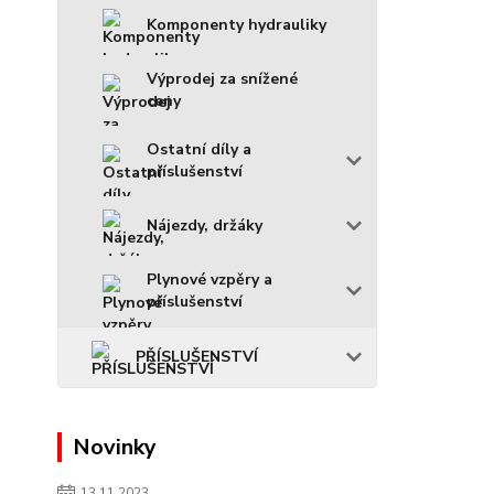
Komponenty hydrauliky
Výprodej za snížené
ceny
Ostatní díly a
příslušenství
Nájezdy, držáky
Plynové vzpěry a
příslušenství
PŘÍSLUŠENSTVÍ
Novinky
13.11.2023