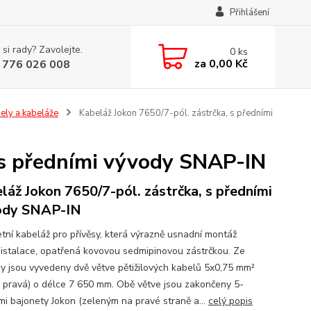
Přihlášení
 si rady? Zavolejte.
0
ks
za
0,00 Kč
 776 026 008
ely a kabeláže
Kabeláž Jokon 7650/7-pól. zástrčka, s předními
, s předními vývody SNAP-IN
láž Jokon 7650/7-pól. zástrčka, s předními
ody SNAP-IN
tní kabeláž pro přívěsy, která výrazně usnadní montáž
oistalace, opatřená kovovou sedmipinovou zástrčkou. Ze
ky jsou vyvedeny dvě větve pětižilových kabelů 5x0,75 mm²
a pravá) o délce 7 650 mm. Obě větve jsou zakončeny 5-
mi bajonety Jokon (zeleným na pravé straně a...
celý popis