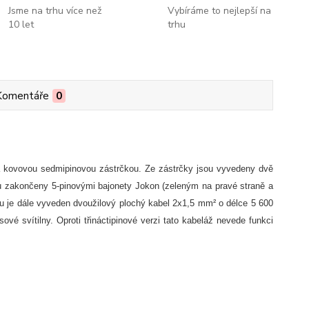
Jsme na trhu více než
Vybíráme to nejlepší na
10 let
trhu
Komentáře
0
ná kovovou sedmipinovou zástrčkou. Ze zástrčky jsou vyvedeny dvě
u zakončeny 5-pinovými bajonety Jokon (zeleným na pravé straně a
etu je dále vyveden dvoužilový plochý kabel 2x1,5 mm² o délce 5 600
é svítilny. Oproti třináctipinové verzi tato kabeláž nevede funkci