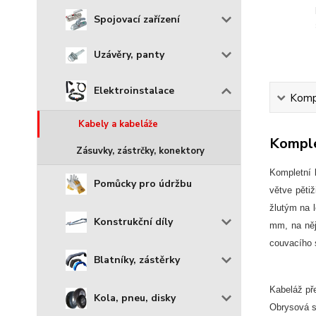
Spojovací zařízení
Uzávěry, panty
Elektroinstalace
Kompl
Kabely a kabeláže
Komple
Zásuvky, zástrčky, konektory
Kompletní 
Pomůcky pro údržbu
větve pěti
žlutým na l
Konstrukční díly
mm, na něj
couvacího 
Blatníky, zástěrky
Kabeláž pře
Kola, pneu, disky
Obrysová s