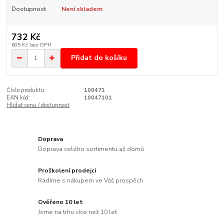
Dostupnost
Není skladem
732 Kč
605 Kč
bez DPH
Přidat do košíku
Číslo produktu:
100471
EAN kód:
10047101
Hlídat cenu / dostupnost
Doprava
Doprava celého sortimentu až domů
Proškolení prodejci
Radíme s nákupem ve Váš prospěch
Ověřeno 10 let
Jsme na trhu více než 10 let