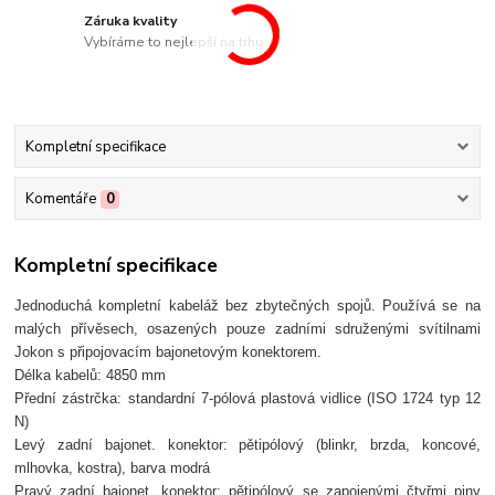
Záruka kvality
Vybíráme to nejlepší na trhu
Kompletní specifikace
Komentáře
0
Kompletní specifikace
Jednoduchá kompletní kabeláž bez zbytečných spojů. Používá se na
malých přívěsech, osazených pouze zadními sdruženými svítilnami
Jokon s připojovacím bajonetovým konektorem.
Délka kabelů: 4850 mm
Přední zástrčka: standardní 7-pólová plastová vidlice (ISO 1724 typ 12
N)
Levý zadní bajonet. konektor: pětipólový (blinkr, brzda, koncové,
mlhovka, kostra), barva modrá
Pravý zadní bajonet. konektor: pětipólový se zapojenými čtyřmi piny