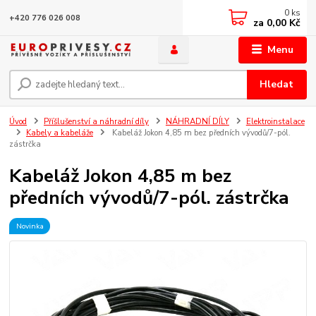
0
ks
+420 776 026 008
za
0,00 Kč
Menu
Hledat
Úvod
Příšlušenství a náhradní díly
NÁHRADNÍ DÍLY
Elektroinstalace
Kabely a kabeláže
Kabeláž Jokon 4,85 m bez předních vývodů/7-pól.
zástrčka
Kabeláž Jokon 4,85 m bez
předních vývodů/7-pól. zástrčka
Novinka