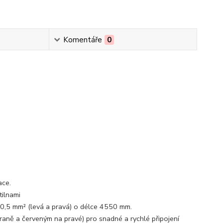
Komentáře
0
ace.
tilnami
0,5 mm² (levá a pravá) o délce 4550 mm.
aně a červeným na pravé) pro snadné a rychlé připojení