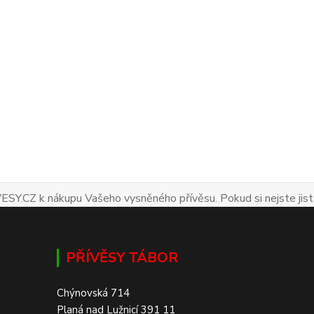
ESY.CZ k nákupu Vašeho vysněného přívěsu. Pokud si nejste jist
PŘÍVĚSY TÁBOR
Chýnovská 714
Planá nad Lužnicí 391 11