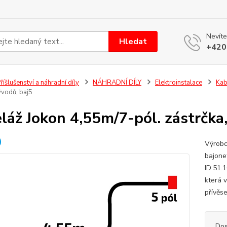
Nevíte
Hledat
+420
říšlušenství a náhradní díly
NÁHRADNÍ DÍLY
Elektroinstalace
Kab
ývodů, baj5
láž Jokon 4,55m/7-pól. zástrčka
Výrobc
bajone
ID:51.
která 
přívěs
Dos