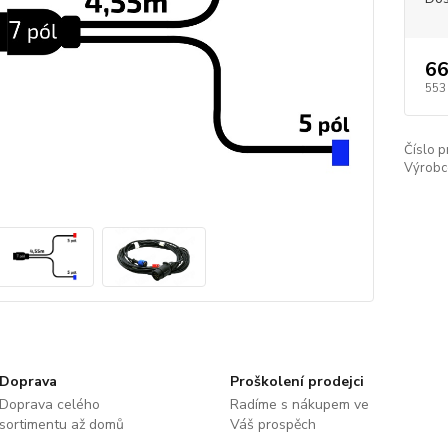
66
553
Číslo p
Výrobc
Doprava
Proškolení prodejci
Doprava celého
Radíme s nákupem ve
sortimentu až domů
Váš prospěch