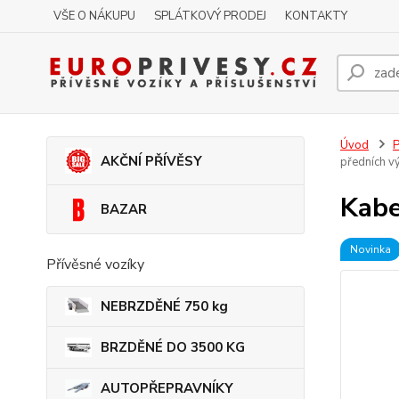
VŠE O NÁKUPU
SPLÁTKOVÝ PRODEJ
KONTAKTY
Úvod
P
AKČNÍ PŘÍVĚSY
předních v
Kabe
BAZAR
Novinka
Přívěsné vozíky
NEBRZDĚNÉ 750 kg
BRZDĚNÉ DO 3500 KG
AUTOPŘEPRAVNÍKY