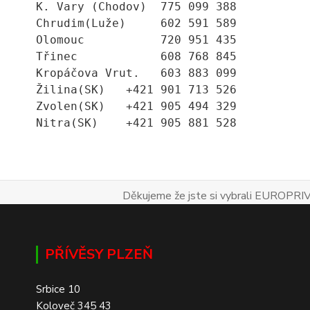
K. Vary (Chodov)  775 099 388
Chrudim(Luže)     602 591 589
Olomouc           720 951 435
Třinec            608 768 845
Kropáčova Vrut.   603 883 099
Žilina(SK)   +421 901 713 526
Zvolen(SK)   +421 905 494 329
Nitra(SK)    +421 905 881 528
Děkujeme že jste si vybrali EUROPRIV
PŘÍVĚSY PLZEŇ
Srbice 10
Koloveč 345 43