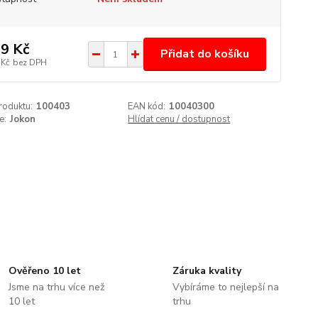
9 Kč
Přidat do košíku
 Kč
bez DPH
roduktu:
100403
EAN kód:
10040300
e:
Jokon
Hlídat cenu / dostupnost
Ověřeno 10 let
Záruka kvality
Jsme na trhu více než
Vybíráme to nejlepší na
10 let
trhu