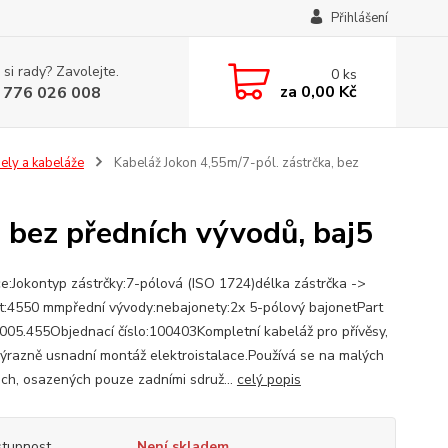
Přihlášení
 si rady? Zavolejte.
0
ks
za
0,00 Kč
 776 026 008
ely a kabeláže
Kabeláž Jokon 4,55m/7-pól. zástrčka, bez
, bez předních vývodů, baj5
e:Jokontyp zástrčky:7-pólová (ISO 1724)délka zástrčka ->
t:4550 mmpřední vývody:nebajonety:2x 5-pólový bajonetPart
1005.455Objednací číslo:100403Kompletní kabeláž pro přívěsy,
výrazně usnadní montáž elektroistalace.Používá se na malých
ech, osazených pouze zadními sdruž...
celý popis
tupnost
Není skladem