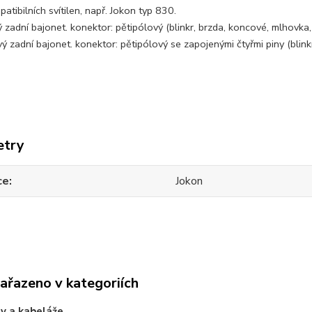
atibilních svítilen, např. Jokon typ 830.
 zadní bajonet. konektor: pětipólový (blinkr, brzda, koncové, mlhovka
ý zadní bajonet. konektor: pětipólový se zapojenými čtyřmi piny (blink
etry
ce
Jokon
zařazeno v kategoriích
y a kabeláže