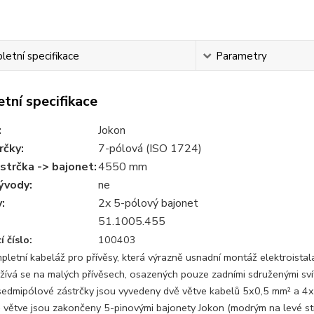
etní specifikace
Parametry
tní specifikace
:
Jokon
rčky:
7-pólová (ISO 1724)
strčka -> bajonet:
4550 mm
ývody:
ne
:
2x 5-pólový bajonet
51.1005.455
 číslo:
100403
pletní kabeláž pro přívěsy, která výrazně usnadní montáž elektroistal
žívá se na malých přívěsech, osazených pouze zadními sdruženými sví
sedmipólové zástrčky jsou vyvedeny dvě větve kabelů 5x0,5 mm² a 4x
 větve jsou zakončeny 5-pinovými bajonety Jokon (modrým na levé str