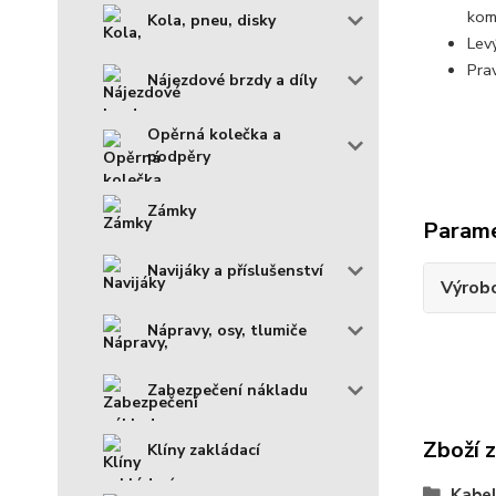
komp
Kola, pneu, disky
Levý
Prav
Nájezdové brzdy a díly
Opěrná kolečka a
podpěry
Zámky
Param
Navijáky a příslušenství
Výrob
Nápravy, osy, tlumiče
Zabezpečení nákladu
Zboží 
Klíny zakládací
Kabel