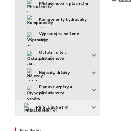
Příslušenství k plachtám
Komponenty hydrauliky
Výprodej za snížené
ceny
Ostatní díly a
příslušenství
Nájezdy, držáky
Plynové vzpěry a
příslušenství
PŘÍSLUŠENSTVÍ