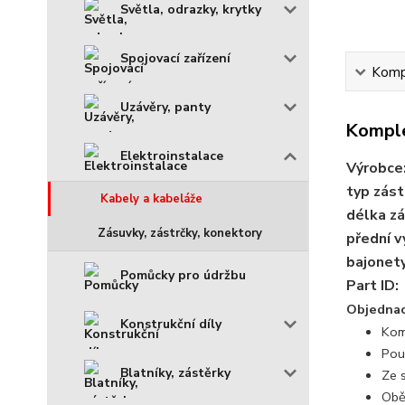
Světla, odrazky, krytky
Spojovací zařízení
Kompl
Uzávěry, panty
Komple
Elektroinstalace
Výrobce
typ zást
Kabely a kabeláže
délka zá
Zásuvky, zástrčky, konektory
přední v
bajonety
Pomůcky pro údržbu
Part ID:
Objednací
Konstrukční díly
Kom
Pou
Blatníky, zástěrky
Ze 
Obě