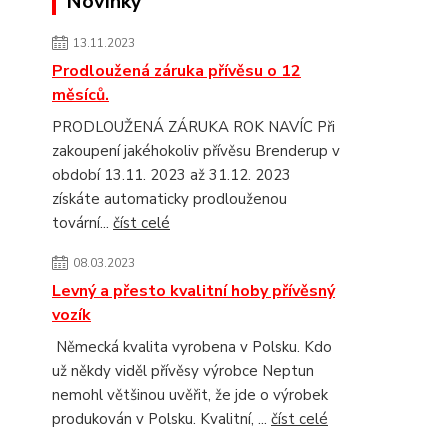
Novinky
13.11.2023
Prodloužená záruka přívěsu o 12
měsíců.
PRODLOUŽENÁ ZÁRUKA ROK NAVÍC Při
zakoupení jakéhokoliv přívěsu Brenderup v
období 13.11. 2023 až 31.12. 2023
získáte automaticky prodlouženou
tovární...
číst celé
08.03.2023
Levný a přesto kvalitní hoby přívěsný
vozík
Německá kvalita vyrobena v Polsku. Kdo
už někdy viděl přívěsy výrobce Neptun
nemohl většinou uvěřit, že jde o výrobek
produkován v Polsku. Kvalitní, ...
číst celé