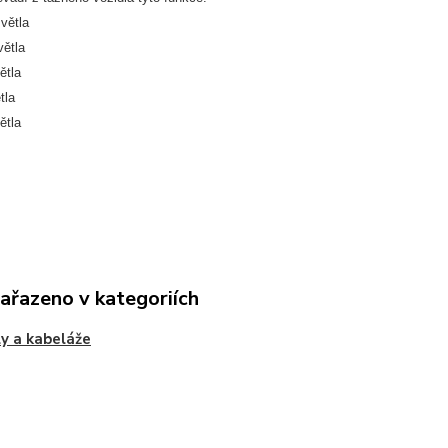
větla
ětla
ětla
tla
ětla
zařazeno v kategoriích
y a kabeláže