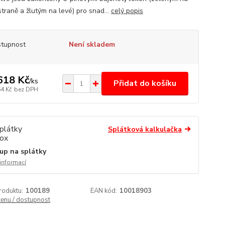
straně a žlutým na levé) pro snad...
celý popis
tupnost
Není skladem
618 Kč
/
ks
Přidat do košíku
64 Kč
bez DPH
Splátková kalkulačka
up na splátky
 informací
roduktu:
100189
EAN kód:
10018903
cenu / dostupnost