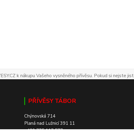
ESY.CZ k nákupu Vašeho vysněného přívěsu. Pokud si nejste jist
PŘÍVĚSY TÁBOR
Chýnovská 714
Planá nad Lužnicí 391 11
+420 775 117 577