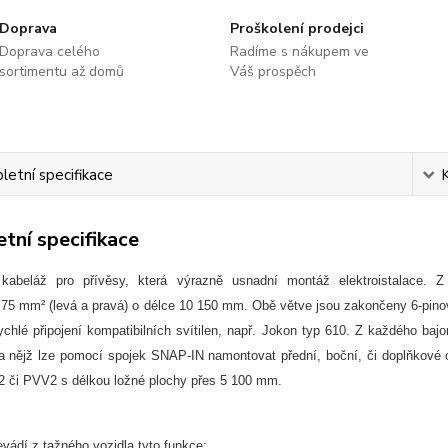
Doprava
Proškolení prodejci
Doprava celého
Radíme s nákupem ve
sortimentu až domů
Váš prospěch
etní specifikace
tní specifikace
kabeláž pro přívěsy, která výrazně usnadní montáž elektroistalace. Z 
,75 mm² (levá a pravá) o délce 10 150 mm. Obě větve jsou zakončeny 6-pinov
ychlé připojení kompatibilních svítilen, např. Jokon typ 610. Z každého ba
 nějž lze pomocí spojek SNAP-IN namontovat přední, boční, či doplňkové ob
či PVV2 s délkou ložné plochy přes 5 100 mm.
vádí z tažného vozidla tyto funkce: