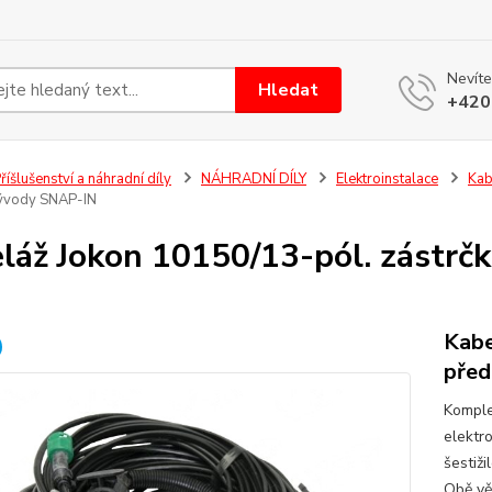
Nevíte
Hledat
+420
říšlušenství a náhradní díly
NÁHRADNÍ DÍLY
Elektroinstalace
Kab
vývody SNAP-IN
láž Jokon 10150/13-pól. zástrč
Kabe
před
Komple
elektro
šestiž
Obě vě