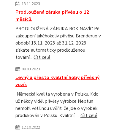
13.11.2023
Prodloužená záruka přívěsu o 12
měsíců.
PRODLOUŽENÁ ZÁRUKA ROK NAVÍC Při
zakoupení jakéhokoliv přívěsu Brenderup v
období 13.11. 2023 až 31.12. 2023
získáte automaticky prodlouženou
tovární...
číst celé
08.03.2023
Levný a přesto kvalitní hoby přívěsný
vozík
Německá kvalita vyrobena v Polsku. Kdo
už někdy viděl přívěsy výrobce Neptun
nemohl většinou uvěřit, že jde o výrobek
produkován v Polsku. Kvalitní, ...
číst celé
12.10.2022