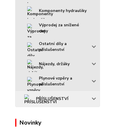
Komponenty hydrauliky
Výprodej za snížené
ceny
Ostatní díly a
příslušenství
Nájezdy, držáky
Plynové vzpěry a
příslušenství
PŘÍSLUŠENSTVÍ
Novinky