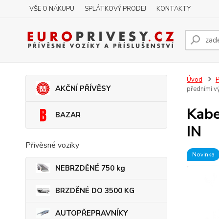
VŠE O NÁKUPU
SPLÁTKOVÝ PRODEJ
KONTAKTY
Úvod
P
AKČNÍ PŘÍVĚSY
předními 
Kabe
BAZAR
IN
Přívěsné vozíky
Novinka
NEBRZDĚNÉ 750 kg
BRZDĚNÉ DO 3500 KG
AUTOPŘEPRAVNÍKY