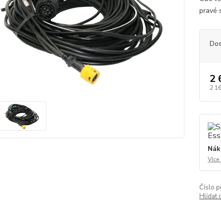
pravé 
Dos
2 
2 1
Nák
Více
Číslo p
Hlídat 