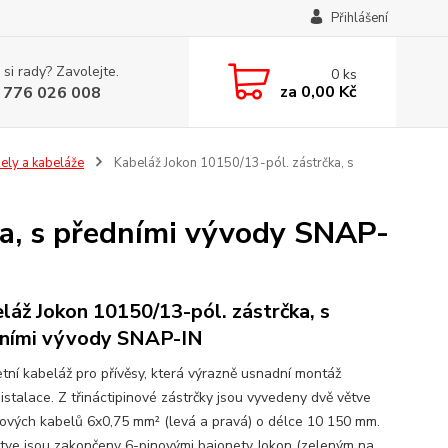
Přihlášení
 si rady? Zavolejte.
0
ks
za
0,00 Kč
 776 026 008
ely a kabeláže
Kabeláž Jokon 10150/13-pól. zástrčka, s
ka, s předními vývody SNAP-
láž Jokon 10150/13-pól. zástrčka, s
ními vývody SNAP-IN
tní kabeláž pro přívěsy, která výrazně usnadní montáž
istalace. Z třináctipinové zástrčky jsou vyvedeny dvě větve
ilových kabelů 6x0,75 mm² (levá a pravá) o délce 10 150 mm.
tve jsou zakončeny 6-pinovými bajonety Jokon (zeleným na