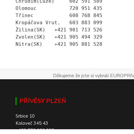
Chrudim(Luže)     602 591 589
Olomouc           720 951 435
Třinec            608 768 845
Kropáčova Vrut.   603 883 099
Žilina(SK)   +421 901 713 526
Zvolen(SK)   +421 905 494 329
Nitra(SK)    +421 905 881 528
Děkujeme že jste si vybrali EUROPRIV
PŘÍVĚSY PLZEŇ
Srbice 10
Koloveč 345 43
+420 776 026 008