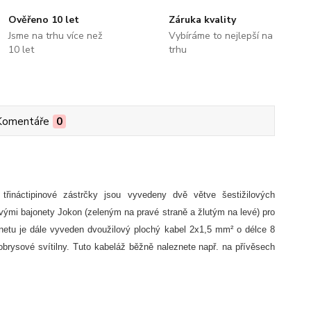
Ověřeno 10 let
Záruka kvality
Jsme na trhu více než
Vybíráme to nejlepší na
10 let
trhu
Komentáře
0
třináctipinové zástrčky jsou vyvedeny dvě větve šestižilových
ými bajonety Jokon (zeleným na pravé straně a žlutým na levé) pro
jonetu je dále vyveden dvoužilový plochý kabel 2x1,5 mm² o délce 8
rysové svítilny. Tuto kabeláž běžně naleznete např. na přívěsech