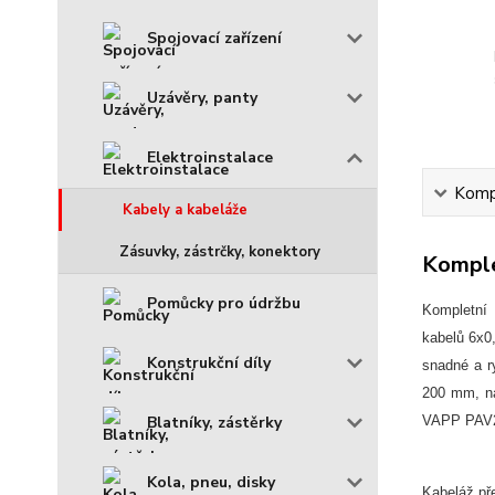
Spojovací zařízení
Uzávěry, panty
Elektroinstalace
Kompl
Kabely a kabeláže
Zásuvky, zástrčky, konektory
Komple
Pomůcky pro údržbu
Kompletní 
kabelů 6x0
Konstrukční díly
snadné a r
200 mm, na
VAPP PAV2 
Blatníky, zástěrky
Kola, pneu, disky
Kabeláž pře