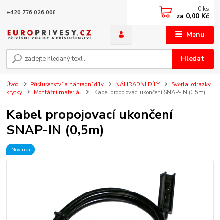
0
ks
+420 776 026 008
za
0,00 Kč
Menu
Hledat
Úvod
Příšlušenství a náhradní díly
NÁHRADNÍ DÍLY
Světla, odrazky,
krytky
Montážní materiál
Kabel propojovací ukončení SNAP-IN (0,5m)
Kabel propojovací ukončení
SNAP-IN (0,5m)
Novinka