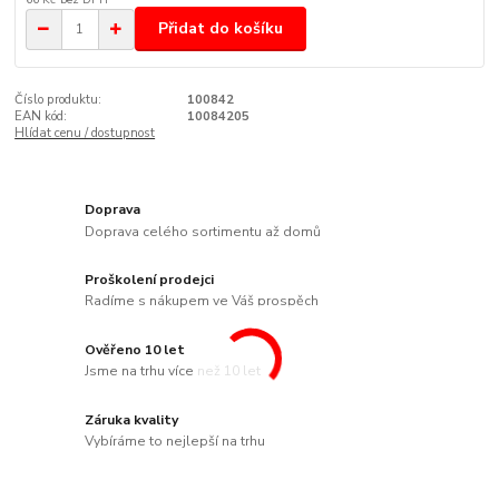
Přidat do košíku
Číslo produktu:
100842
EAN kód:
10084205
Hlídat cenu / dostupnost
Doprava
Doprava celého sortimentu až domů
Proškolení prodejci
Radíme s nákupem ve Váš prospěch
Ověřeno 10 let
Jsme na trhu více než 10 let
Záruka kvality
Vybíráme to nejlepší na trhu