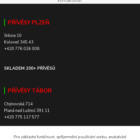
kontaktovat.
PŘÍVĚSY PLZEŇ
Srbice 10
Koloveč 345 43
+420 776 026 008
SKLADEM 200+ PŘÍVĚSŮ
PŘÍVĚSY TÁBOR
Chýnovská 714
Planá nad Lužnicí 391 11
+420 775 117 577
SKLADEM 200+ PŘÍVĚSŮ
Pro základní funkčnost, zpříjemnění používání webu, analytické