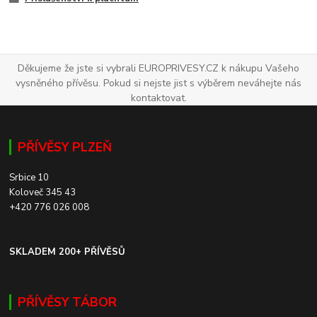
Děkujeme že jste si vybrali EUROPRIVESY.CZ k nákupu Vašeho
vysněného přívěsu. Pokud si nejste jist s výběrem neváhejte nás
kontaktovat.
PŘÍVĚSY PLZEŇ
Srbice 10
Koloveč 345 43
+420 776 026 008
SKLADEM 200+ PŘÍVĚSŮ
PŘÍVĚSY TÁBOR