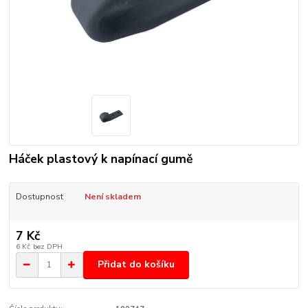
Háček plastový k napínací gumě
Dostupnost
Není skladem
7 Kč
6 Kč
bez DPH
Přidat do košíku