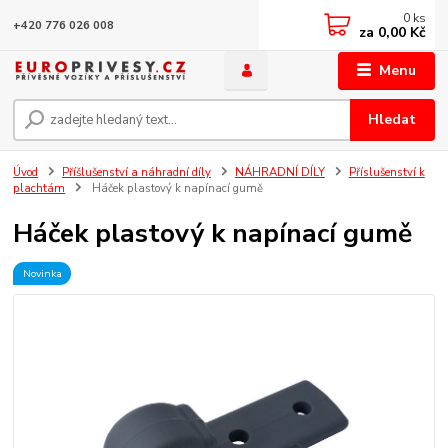
0
ks
+420 776 026 008
za
0,00 Kč
Menu
Hledat
Úvod
Příšlušenství a náhradní díly
NÁHRADNÍ DÍLY
Příslušenství k
plachtám
Háček plastový k napínací gumě
Háček plastový k napínací gumě
Novinka