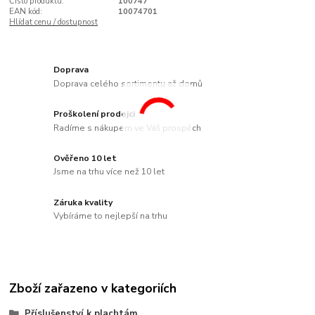
Číslo produktu:
100747
EAN kód:
10074701
Hlídat cenu / dostupnost
Doprava
Doprava celého sortimentu až domů
Proškolení prodejci
Radíme s nákupem ve Váš prospěch
Ověřeno 10 let
Jsme na trhu více než 10 let
Záruka kvality
Vybíráme to nejlepší na trhu
Zboží zařazeno v kategoriích
Příslušenství k plachtám