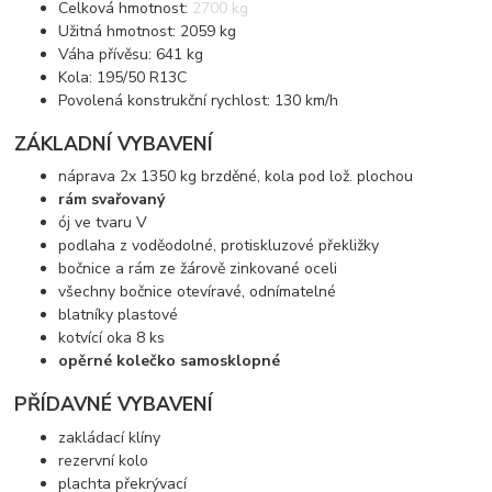
Celková hmotnost: 2700 kg
Užitná hmotnost: 2059 kg
Váha přívěsu: 641 kg
Kola: 195/50 R13C
Povolená konstrukční rychlost: 130 km/h
ZÁKLADNÍ VYBAVENÍ
náprava 2x 1350 kg brzděné, kola pod lož. plochou
rám svařovaný
ój ve tvaru V
podlaha z voděodolné, protiskluzové překližky
bočnice a rám ze žárově zinkované oceli
všechny bočnice otevíravé, odnímatelné
blatníky plastové
kotvící oka 8 ks
opěrné kolečko samosklopné
PŘÍDAVNÉ VYBAVENÍ
zakládací klíny
rezervní kolo
plachta překrývací