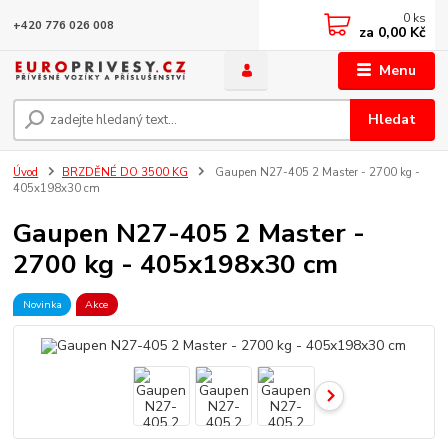
0
ks
+420 776 026 008
za
0,00 Kč
Menu
Hledat
Úvod
BRZDĚNÉ DO 3500 KG
Gaupen N27-405 2 Master - 2700 kg -
405x198x30 cm
Gaupen N27-405 2 Master -
2700 kg - 405x198x30 cm
Novinka
Akce