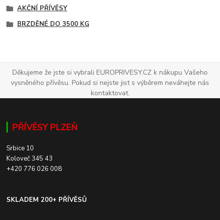
AKČNÍ PŘÍVĚSY
BRZDĚNÉ DO 3500 KG
Děkujeme že jste si vybrali EUROPRIVESY.CZ k nákupu Vašeho
vysněného přívěsu. Pokud si nejste jist s výběrem neváhejte nás
kontaktovat.
PŘÍVĚSY PLZEŇ
Srbice 10
Koloveč 345 43
+420 776 026 008
SKLADEM 200+ PŘÍVĚSŮ