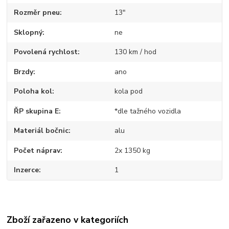
Rozměr pneu
13"
Sklopný
ne
Povolená rychlost
130 km / hod
Brzdy
ano
Poloha kol
kola pod
ŘP skupina E
*dle tažného vozidla
Materiál bočnic
alu
Počet náprav
2x 1350 kg
Inzerce
1
Zboží zařazeno v kategoriích