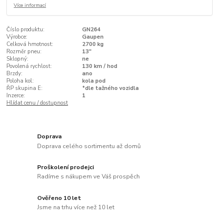
Více informací
Číslo produktu:
GN264
Výrobce:
Gaupen
Celková hmotnost:
2700 kg
Rozměr pneu:
13"
Sklopný:
ne
Povolená rychlost:
130 km / hod
Brzdy:
ano
Poloha kol:
kola pod
ŘP skupina E:
*dle tažného vozidla
Inzerce:
1
Hlídat cenu / dostupnost
Doprava
Doprava celého sortimentu až domů
Proškolení prodejci
Radíme s nákupem ve Váš prospěch
Ověřeno 10 let
Jsme na trhu více než 10 let