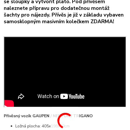
se sloupky a vytvořit plato. Pod přívěsem
naleznete přípravu pro dodatečnou montáž
šachty pro nájezdy. Přívěs je již v základu vybaven
samosklopným masivním kolečkem ZDARMA!
Přívěsný vozík GAUPEN / NEPTUN / TRIGANO
Ložná plocha: 405x198x30cm