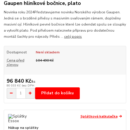
Gaupen hliníkové bočnice, plato
Novinka roku 2024Představujeme novinku Norského výrobce Gaupen.
Jedná se o brzděné přívěsy s masivním svařovaným rámem, doplněny
masivní ojí. Hliníkové pevné bočnice které lze odendat spolu se sloupky
a vytvořit plato. Pod přívěsem naleznete přípravu pro dodatečnou
montáž šachty pro nájezdy. Přívěs ...
celý popis
Dostupnost
Není skladem
Cena před
104 490 Kč
slevou
96 840 Kč
/
ks
80 033 Kč
bez DPH
Přidat do košíku
Splátková kalkulačka
Nákup na splátky