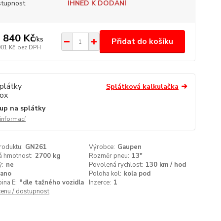
tupnost
IHNED K DODÁNÍ
 840 Kč
/
ks
Přidat do košíku
901 Kč
bez DPH
Splátková kalkulačka
up na splátky
 informací
roduktu:
GN261
Výrobce:
Gaupen
á hmotnost:
2700 kg
Rozměr pneu:
13"
ý:
ne
Povolená rychlost:
130 km / hod
ano
Poloha kol:
kola pod
ina E:
*dle tažného vozidla
Inzerce:
1
cenu / dostupnost