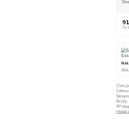
Dos
91
75 
Nák
Více
Číslo p
Celkov
Sklopn
Brzdy:
ŘP skup
Hlídat 