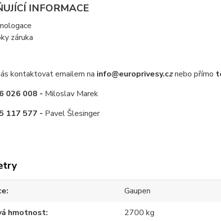
UJÍCÍ INFORMACE
mologace
oky záruka
ás kontaktovat emailem na
info@europrivesy.c
z
nebo přímo
t
6 026 008 -
Miloslav Marek
5 117 577 -
Pavel Šlesinger
etry
ce
Gaupen
vá hmotnost
2700 kg