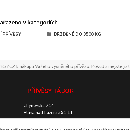
zařazeno v kategoriích
Í PŘÍVĚSY
BRZDĚNÉ DO 3500 KG
ESY.CZ k nákupu Vašeho vysněného přívěsu. Pokud si nejste jist
PŘÍVĚSY TÁBOR
Chýnovská 714
Planá nad Lužnicí 391 11
+420 775 117 577