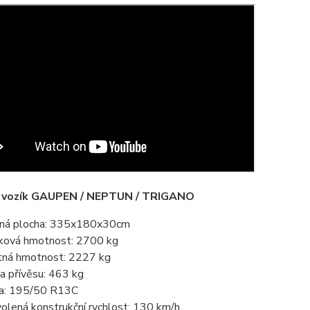
ý vozík GAUPEN / NEPTUN / TRIGANO
ná plocha: 335x180x30cm
ková hmotnost: 2700 kg
tná hmotnost: 2227 kg
a přívěsu: 463 kg
a: 195/50 R13C
olená konstrukční rychlost: 130 km/h