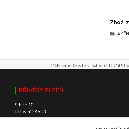
Zboží 
AKČN
Děkujeme že jste si vybrali EUROPRIV
PŘÍVĚSY PLZEŇ
Srbice 10
Koloveč 345 43
+420 776 026 008