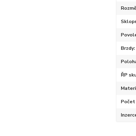
Rozmě
Sklop
Povole
Brzdy
Poloh
ŘP sku
Materi
Počet
Inzerc