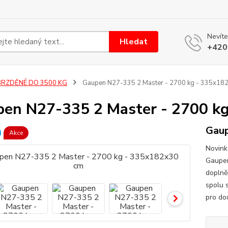
Nevíte
Hledat
+420
BRZDĚNÉ DO 3500 KG
Gaupen N27-335 2 Master - 2700 kg - 335x18
en N27-335 2 Master - 2700 k
Gaup
Akce
Novink
Gaupen
doplně
spolu 
pro do