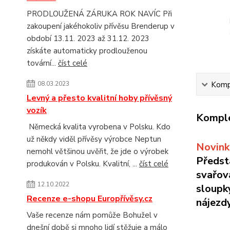
PRODLOUŽENÁ ZÁRUKA ROK NAVÍC Při
zakoupení jakéhokoliv přívěsu Brenderup v
období 13.11. 2023 až 31.12. 2023
získáte automaticky prodlouženou
tovární...
číst celé
08.03.2023
Kompl
Levný a přesto kvalitní hoby přívěsný
vozík
Komple
Německá kvalita vyrobena v Polsku. Kdo
už někdy viděl přívěsy výrobce Neptun
Novink
nemohl většinou uvěřit, že jde o výrobek
Předst
produkován v Polsku. Kvalitní, ...
číst celé
svařov
12.10.2022
sloupk
Recenze e-shopu Europřívěsy.cz
nájezd
Vaše recenze nám pomůže Bohužel v
dnešní době si mnoho lidí stěžuje a málo