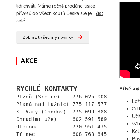
lidí chválí. Máme ročně prodáno tisíce
přívěsů do všech koutů Česka ale je...
číst
celé
Zobrazit všechny novinky
AKCE
RYCHLÉ KONTAKTY
Přívěsn
Plzeň (Srbice)    776 026 008
Lož
Planá nad Lužnicí 775 117 577
Cel
K. Vary (Chodov)  775 099 388
Uži
Chrudim(Luže)     602 591 589
Váh
Olomouc           720 951 435
Kol
Třinec            608 768 845
Pov