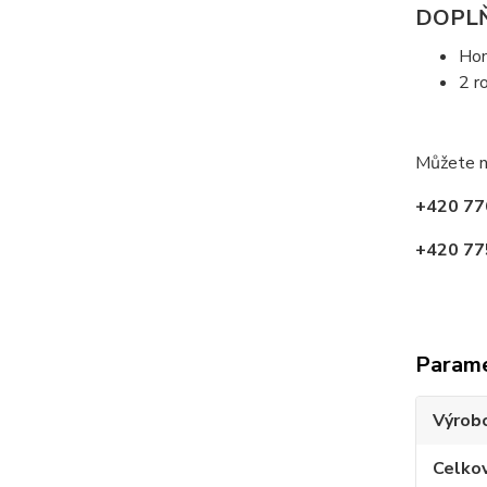
DOPLŇ
Ho
2 r
Můžete n
+420 77
+420 77
Param
Výrob
Celko