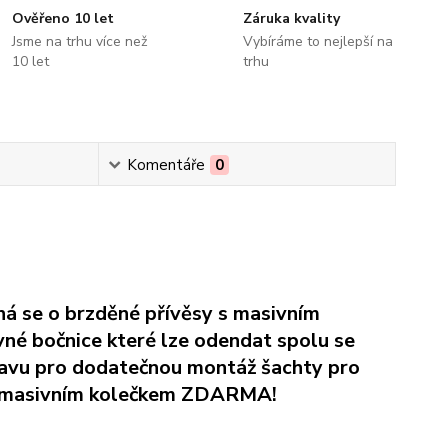
Ověřeno 10 let
Záruka kvality
Jsme na trhu více než
Vybíráme to nejlepší na
10 let
trhu
Komentáře
0
á se o brzděné přívěsy s masivním
né bočnice které lze odendat spolu se
pravu pro dodatečnou montáž šachty pro
ým masivním kolečkem ZDARMA!