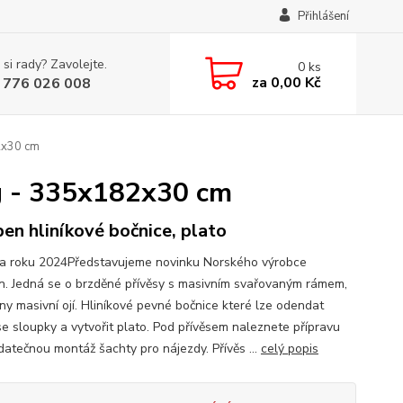
Přihlášení
 si rady? Zavolejte.
0
ks
za
0,00 Kč
 776 026 008
2x30 cm
g - 335x182x30 cm
en hliníkové bočnice, plato
a roku 2024Představujeme novinku Norského výrobce
. Jedná se o brzděné přívěsy s masivním svařovaným rámem,
ny masivní ojí. Hliníkové pevné bočnice které lze odendat
se sloupky a vytvořit plato. Pod přívěsem naleznete přípravu
datečnou montáž šachty pro nájezdy. Přívěs ...
celý popis