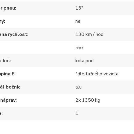
r pneu
13"
ný
ne
ná rychlost
130 km / hod
ano
a kol
kola pod
pina E
*dle tažného vozidla
ál bočnic
alu
 náprav
2x 1350 kg
e
1