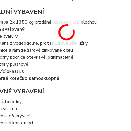
DNÍ VYBAVENÍ
rava 2x 1350 kg brzděné, kola pod lož. plochou
 svařovaný
ve tvaru V
laha z voděodolné, protiskluzové překližky
nice a rám ze žárově zinkované oceli
chny bočnice otevíravé, odnímatelné
tníky plastové
vící oka 8 ks
ěrné kolečko samosklopné
VNÉ VYBAVENÍ
ládací klíny
ervní kolo
chta překrývací
chta s konstrukcí