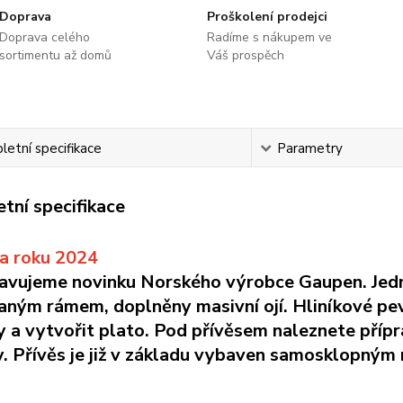
Doprava
Proškolení prodejci
Doprava celého
Radíme s nákupem ve
sortimentu až domů
Váš prospěch
etní specifikace
Parametry
tní specifikace
a roku 2024
avujeme novinku Norského výrobce Gaupen. Jedn
aným rámem, doplněny masivní ojí. Hliníkové pev
y a vytvořit plato. Pod přívěsem naleznete pří
y. Přívěs je již v základu vybaven samosklopn