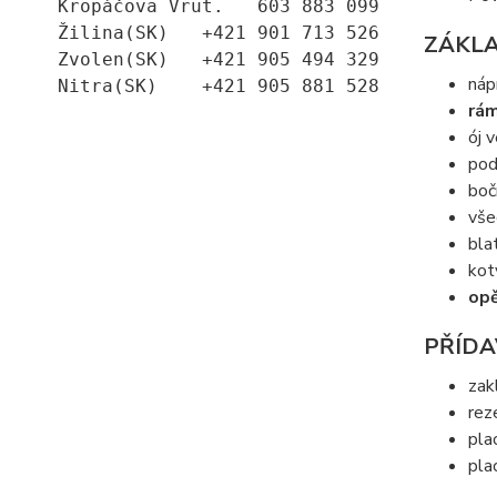
Kropáčova Vrut.   603 883 099
Žilina(SK)   +421 901 713 526
ZÁKLA
Zvolen(SK)   +421 905 494 329
náp
Nitra(SK)    +421 905 881 528
rám
ój 
pod
boč
vše
bla
kot
op
PŘÍDA
zak
rez
pla
pla