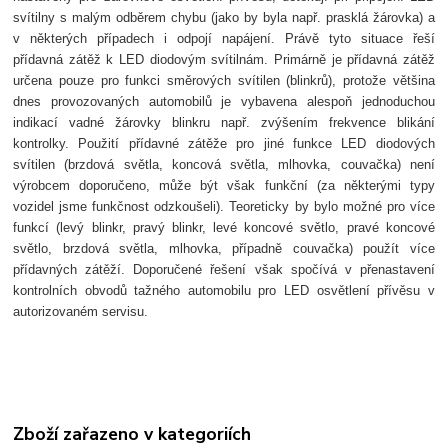
svítilny s malým odběrem chybu (jako by byla např. prasklá žárovka) a
v některých případech i odpojí napájení. Právě tyto situace řeší
přídavná zátěž k LED diodovým svítilnám. Primárně je přídavná zátěž
určena pouze pro funkci směrových svítilen (blinkrů), protože většina
dnes provozovaných automobilů je vybavena alespoň jednoduchou
indikací vadné žárovky blinkru např. zvýšením frekvence blikání
kontrolky. Použití přídavné zátěže pro jiné funkce LED diodových
svítilen (brzdová světla, koncová světla, mlhovka, couvačka) není
výrobcem doporučeno, může být však funkční (za některými typy
vozidel jsme funkčnost odzkoušeli). Teoreticky by bylo možné pro více
funkcí (levý blinkr, pravý blinkr, levé koncové světlo, pravé koncové
světlo, brzdová světla, mlhovka, případně couvačka) použít více
přídavných zátěží. Doporučené řešení však spočívá v přenastavení
kontrolních obvodů tažného automobilu pro LED osvětlení přívěsu v
autorizovaném servisu.
Zboží zařazeno v kategoriích