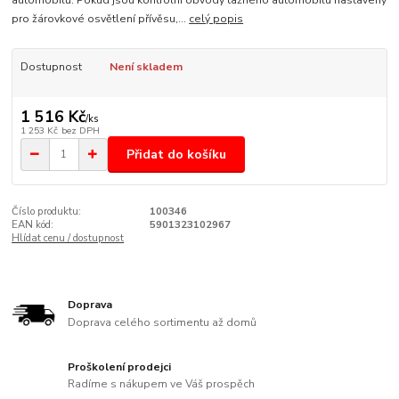
pro žárovkové osvětlení přívěsu,...
celý popis
Dostupnost
Není skladem
1 516 Kč
/
ks
1 253 Kč
bez DPH
Přidat do košíku
Číslo produktu:
100346
EAN kód:
5901323102967
Hlídat cenu / dostupnost
Doprava
Doprava celého sortimentu až domů
Proškolení prodejci
Radíme s nákupem ve Váš prospěch