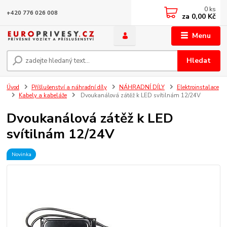
0
ks
+420 776 026 008
za
0,00 Kč
Menu
Hledat
Úvod
Příšlušenství a náhradní díly
NÁHRADNÍ DÍLY
Elektroinstalace
Kabely a kabeláže
Dvoukanálová zátěž k LED svítilnám 12/24V
Dvoukanálová zátěž k LED
svítilnám 12/24V
Novinka