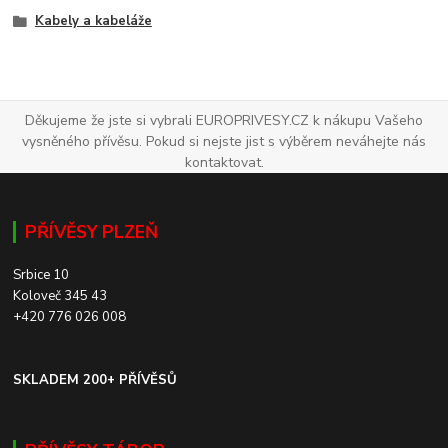
Kabely a kabeláže
Děkujeme že jste si vybrali EUROPRIVESY.CZ k nákupu Vašeho
vysněného přívěsu. Pokud si nejste jist s výběrem neváhejte nás
kontaktovat.
PŘÍVĚSY PLZEŇ
Srbice 10
Koloveč 345 43
+420 776 026 008
SKLADEM 200+ PŘÍVĚSŮ