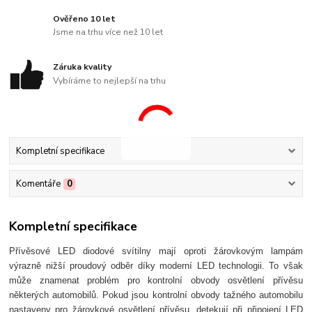
Ověřeno 10 let
Jsme na trhu více než 10 let
Záruka kvality
Vybíráme to nejlepší na trhu
Kompletní specifikace
Komentáře
0
Kompletní specifikace
Přívěsové LED diodové svítilny mají oproti žárovkovým lampám
výrazně nižší proudový odběr díky moderní LED technologii. To však
může znamenat problém pro kontrolní obvody osvětlení přívěsu
některých automobilů. Pokud jsou kontrolní obvody tažného automobilu
nastaveny pro žárovkové osvětlení přívěsu, detekují při připojení LED