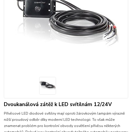
Dvoukanálová zátěž k LED svítilnám 12/24V
Přívěsové LED diodové svítilny mají oproti žárovkovým lampám výrazně
nižší proudový odběr díky moderní LED technologii. To však může
znamenat problém pro kontrolní obvody osvětlení přívěsu některých
automobilů. Pokud jsou kontrolní obvody tažného automobilu nastaveny