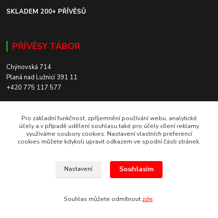
SKLADEM 200+ PŘÍVĚSŮ
PŘÍVĚSY TÁBOR
Chýnovská 714
Planá nad Lužnicí 391 11
+420 775 117 577
SKLADEM 200+ PŘÍVĚSŮ
Pro základní funkčnost, zpříjemnění používání webu, analytické
účely a v případě udělení souhlasu také pro účely cílení reklamy
využíváme soubory cookies. Nastavení vlastních preferencí
ROZVOZ PO CELÉ ČR
cookies můžete kdykoli upravit odkazem ve spodní části stránek.
Souhlasím
Nastavení
Europrivesy.cz 2021
Souhlas můžete odmítnout
zde
.
Vytvořeno na
Eshop-rychle.cz