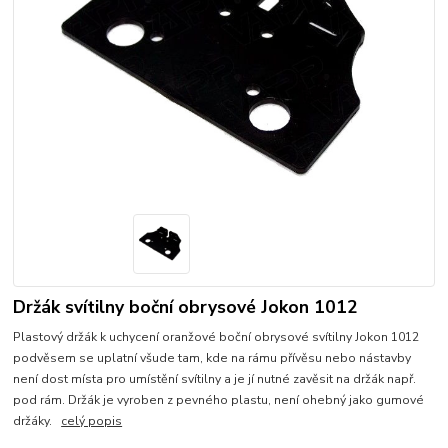
Držák svítilny boční obrysové Jokon 1012
Plastový držák k uchycení oranžové boční obrysové svítilny Jokon 1012
podvěsem se uplatní všude tam, kde na rámu přívěsu nebo nástavby
není dost místa pro umístění svítilny a je jí nutné zavěsit na držák např.
pod rám. Držák je vyroben z pevného plastu, není ohebný jako gumové
držáky.
celý popis