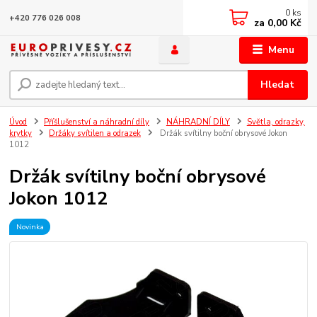
0
ks
+420 776 026 008
za
0,00 Kč
Menu
Hledat
Úvod
Příšlušenství a náhradní díly
NÁHRADNÍ DÍLY
Světla, odrazky,
krytky
Držáky svítilen a odrazek
Držák svítilny boční obrysové Jokon
1012
Držák svítilny boční obrysové
Jokon 1012
Novinka