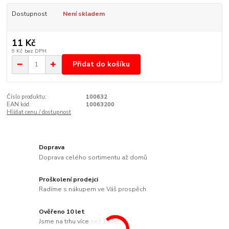
Dostupnost
Není skladem
11 Kč
9 Kč
bez DPH
Přidat do košíku
Číslo produktu:
100632
EAN kód:
10063200
Hlídat cenu / dostupnost
Doprava
Doprava celého sortimentu až domů
Proškolení prodejci
Radíme s nákupem ve Váš prospěch
Ověřeno 10 let
Jsme na trhu více než 10 let