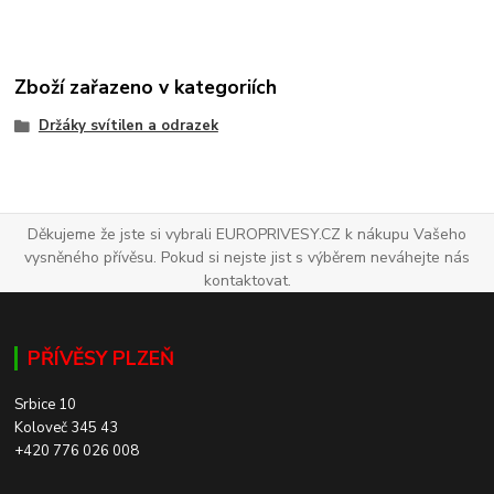
Zboží zařazeno v kategoriích
Držáky svítilen a odrazek
Děkujeme že jste si vybrali EUROPRIVESY.CZ k nákupu Vašeho
vysněného přívěsu. Pokud si nejste jist s výběrem neváhejte nás
kontaktovat.
PŘÍVĚSY PLZEŇ
Srbice 10
Koloveč 345 43
+420 776 026 008