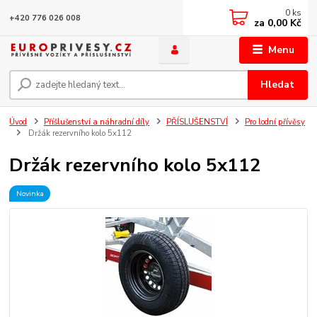
0
ks
+420 776 026 008
za
0,00 Kč
Menu
Hledat
Úvod
Příšlušenství a náhradní díly
PŘÍSLUŠENSTVÍ
Pro lodní přívěsy
Držák rezervního kolo 5x112
Držák rezervního kolo 5x112
Novinka