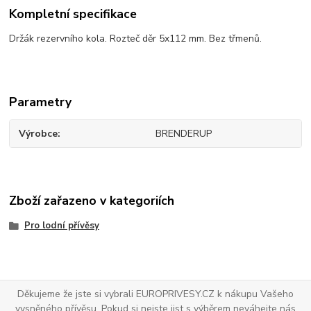
Kompletní specifikace
Držák rezervního kola. Rozteč děr 5x112 mm. Bez třmenů.
Parametry
Výrobce
BRENDERUP
Zboží zařazeno v kategoriích
Pro lodní přívěsy
Děkujeme že jste si vybrali EUROPRIVESY.CZ k nákupu Vašeho
vysněného přívěsu. Pokud si nejste jist s výběrem neváhejte nás