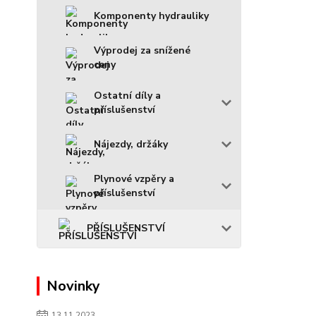
Komponenty hydrauliky
Výprodej za snížené
ceny
Ostatní díly a
příslušenství
Nájezdy, držáky
Plynové vzpěry a
příslušenství
PŘÍSLUŠENSTVÍ
Novinky
13.11.2023