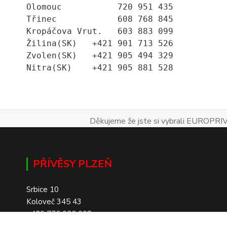
Olomouc           720 951 435
Třinec            608 768 845
Kropáčova Vrut.   603 883 099
Žilina(SK)   +421 901 713 526
Zvolen(SK)   +421 905 494 329
Nitra(SK)    +421 905 881 528
Děkujeme že jste si vybrali EUROPRIV
PŘÍVĚSY PLZEŇ
Srbice 10
Koloveč 345 43
+420 776 026 008