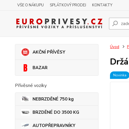
VŠE O NÁKUPU
SPLÁTKOVÝ PRODEJ
KONTAKTY
Úvod
P
AKČNÍ PŘÍVĚSY
Držá
BAZAR
Novinka
Přívěsné vozíky
NEBRZDĚNÉ 750 kg
BRZDĚNÉ DO 3500 KG
AUTOPŘEPRAVNÍKY