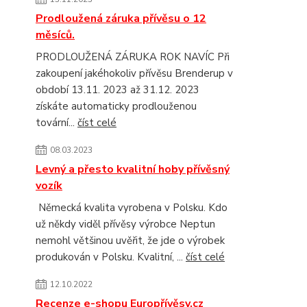
Prodloužená záruka přívěsu o 12
měsíců.
PRODLOUŽENÁ ZÁRUKA ROK NAVÍC Při
zakoupení jakéhokoliv přívěsu Brenderup v
období 13.11. 2023 až 31.12. 2023
získáte automaticky prodlouženou
tovární...
číst celé
08.03.2023
Levný a přesto kvalitní hoby přívěsný
vozík
Německá kvalita vyrobena v Polsku. Kdo
už někdy viděl přívěsy výrobce Neptun
nemohl většinou uvěřit, že jde o výrobek
produkován v Polsku. Kvalitní, ...
číst celé
12.10.2022
Recenze e-shopu Europřívěsy.cz