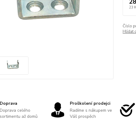
28
23 
Číslo p
Hlídat 
Doprava
Proškolení prodejci
Doprava celého
Radíme s nákupem ve
sortimentu až domů
Váš prospěch