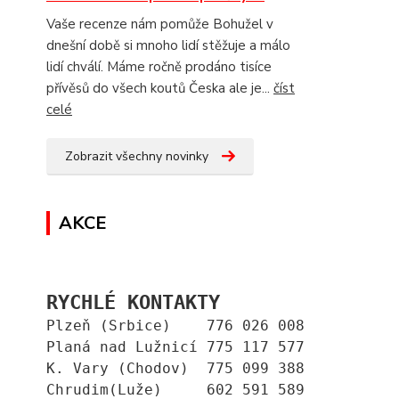
Vaše recenze nám pomůže Bohužel v
dnešní době si mnoho lidí stěžuje a málo
lidí chválí. Máme ročně prodáno tisíce
přívěsů do všech koutů Česka ale je...
číst
celé
Zobrazit všechny novinky
AKCE
RYCHLÉ KONTAKTY
Plzeň (Srbice)    776 026 008
Planá nad Lužnicí 775 117 577
K. Vary (Chodov)  775 099 388
Chrudim(Luže)     602 591 589