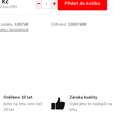
 Kč
Přidat do košíku
Kč
bez DPH
roduktu:
100748
EAN kód:
10007488
cenu / dostupnost
Ověřeno 10 let
Záruka kvality
Jsme na trhu více než
Vybíráme to nejlepší na
10 let
trhu