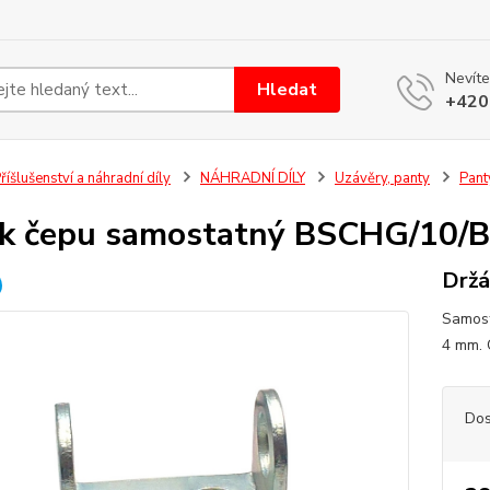
Nevíte
Hledat
+420
říšlušenství a náhradní díly
NÁHRADNÍ DÍLY
Uzávěry, panty
Pant
k čepu samostatný BSCHG/10/B
Držá
Samost
4 mm. 
Dos