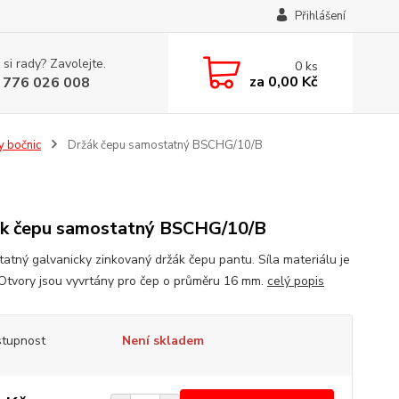
Přihlášení
 si rady? Zavolejte.
0
ks
za
0,00 Kč
 776 026 008
y bočnic
Držák čepu samostatný BSCHG/10/B
k čepu samostatný BSCHG/10/B
atný galvanicky zinkovaný držák čepu pantu. Síla materiálu je
Otvory jsou vyvrtány pro čep o průměru 16 mm.
celý popis
tupnost
Není skladem