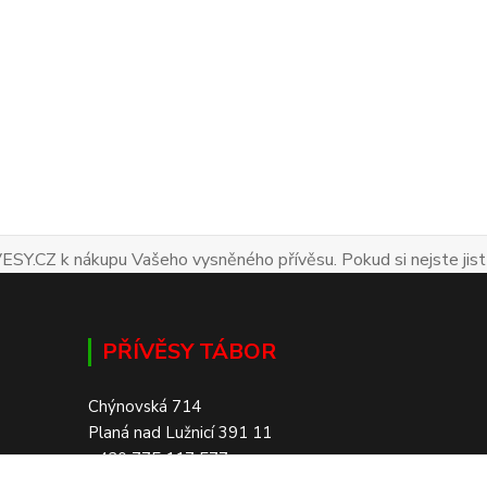
ESY.CZ k nákupu Vašeho vysněného přívěsu. Pokud si nejste jist
PŘÍVĚSY TÁBOR
Chýnovská 714
Planá nad Lužnicí 391 11
+420 775 117 577