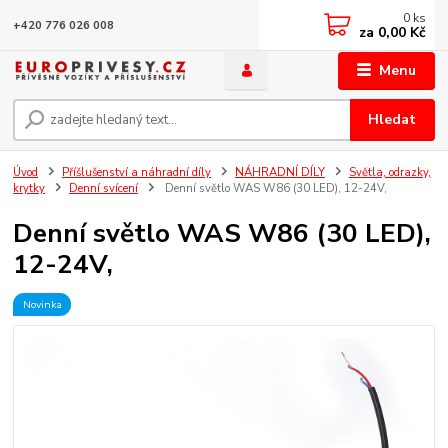
0
ks
+420 776 026 008
za
0,00 Kč
Menu
Hledat
Úvod
Příšlušenství a náhradní díly
NÁHRADNÍ DÍLY
Světla, odrazky,
krytky
Denní svícení
Denní světlo WAS W86 (30 LED), 12-24V,
Denní světlo WAS W86 (30 LED),
12-24V,
Novinka