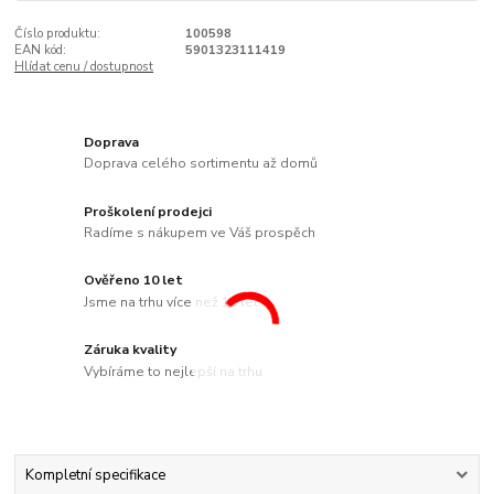
Číslo produktu:
100598
EAN kód:
5901323111419
Hlídat cenu / dostupnost
Doprava
Doprava celého sortimentu až domů
Proškolení prodejci
Radíme s nákupem ve Váš prospěch
Ověřeno 10 let
Jsme na trhu více než 10 let
Záruka kvality
Vybíráme to nejlepší na trhu
Kompletní specifikace