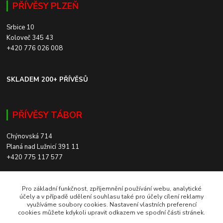
PŘÍVĚSY PLZEŇ
Srbice 10
Koloveč 345 43
+420 776 026 008
SKLADEM 200+ PŘÍVĚSŮ
PŘÍVĚSY TÁBOR
Chýnovská 714
Planá nad Lužnicí 391 11
+420 775 117 577
SKLADEM 200+ PŘÍVĚSŮ
Pro základní funkčnost, zpříjemnění používání webu, analytické
účely a v případě udělení souhlasu také pro účely cílení reklamy
využíváme soubory cookies. Nastavení vlastních preferencí
ROZVOZ PO CELÉ ČR
cookies můžete kdykoli upravit odkazem ve spodní části stránek.