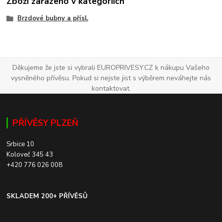
Zboží zařazeno v kategoriích
Brzdové bubny a přísl.
Děkujeme že jste si vybrali EUROPRIVESY.CZ k nákupu Vašeho
vysněného přívěsu. Pokud si nejste jist s výběrem neváhejte nás
kontaktovat.
PŘÍVĚSY PLZEŇ
Srbice 10
Koloveč 345 43
+420 776 026 008
SKLADEM 200+ PŘÍVĚSŮ