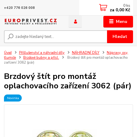
0
ks
+420 776 026 008
za
0,00 Kč
Menu
Hledat
Úvod
Příšlušenství a náhradní díly
NÁHRADNÍ DÍLY
Nápravy, osy,
tlumiče
Brzdové bubny a přísl.
Brzdový štít pro montáž oplachovacího
zařízení 3062 (pár)
Brzdový štít pro montáž
oplachovacího zařízení 3062 (pár)
Novinka