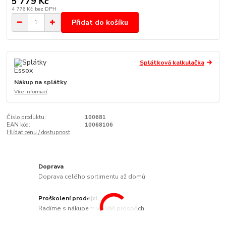
5 779 Kč
4 776 Kč
bez DPH
Přidat do košíku
Splátková kalkulačka
Nákup na splátky
Více informací
Číslo produktu:
100681
EAN kód:
10068106
Hlídat cenu / dostupnost
Doprava
Doprava celého sortimentu až domů
Proškolení prodejci
Radíme s nákupem ve Váš prospěch