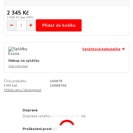
2 345 Kč
1 938 Kč
bez DPH
Přidat do košíku
Splátková kalkulačka
Nákup na splátky
Více informací
Číslo produktu:
100678
EAN kód:
10068700
Hlídat cenu / dostupnost
Doprava
Doprava celého sortimentu až domů
Proškolení prodejci