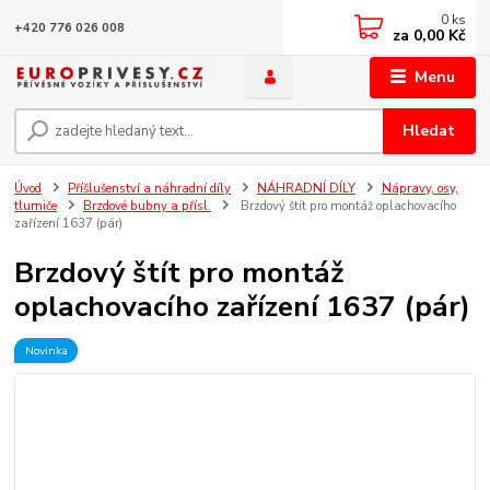
0
ks
+420 776 026 008
za
0,00 Kč
Menu
Hledat
Úvod
Příšlušenství a náhradní díly
NÁHRADNÍ DÍLY
Nápravy, osy,
tlumiče
Brzdové bubny a přísl.
Brzdový štít pro montáž oplachovacího
zařízení 1637 (pár)
Brzdový štít pro montáž
oplachovacího zařízení 1637 (pár)
Novinka