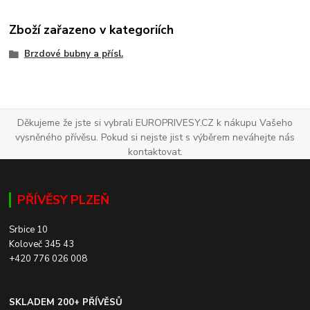
Zboží zařazeno v kategoriích
Brzdové bubny a přísl.
Děkujeme že jste si vybrali EUROPRIVESY.CZ k nákupu Vašeho
vysněného přívěsu. Pokud si nejste jist s výběrem neváhejte nás
kontaktovat.
PŘÍVĚSY PLZEŇ
Srbice 10
Koloveč 345 43
+420 776 026 008
SKLADEM 200+ PŘÍVĚSŮ