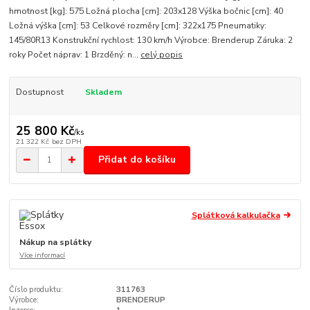
hmotnost [kg]: 575 Ložná plocha [cm]: 203x128 Výška bočnic [cm]: 40
Ložná výška [cm]: 53 Celkové rozměry [cm]: 322x175 Pneumatiky:
145/80R13 Konstrukční rychlost: 130 km/h Výrobce: Brenderup Záruka: 2
roky Počet náprav: 1 Brzděný: n...
celý popis
Dostupnost
Skladem
25 800 Kč
/
ks
21 322 Kč
bez DPH
Přidat do košíku
Splátková kalkulačka
Nákup na splátky
Více informací
Číslo produktu:
311763
Výrobce:
BRENDERUP