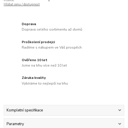
Inzerce:
1
Hlídat cenu / dostupnost
Doprava
Doprava celého sortimentu až domů
Proškolení prodejci
Radíme s nákupem ve Váš prospěch
Ověřeno 10 let
Jsme na trhu více než 10 let
Záruka kvality
Vybíráme to nejlepší na trhu
Kompletní specifikace
Parametry