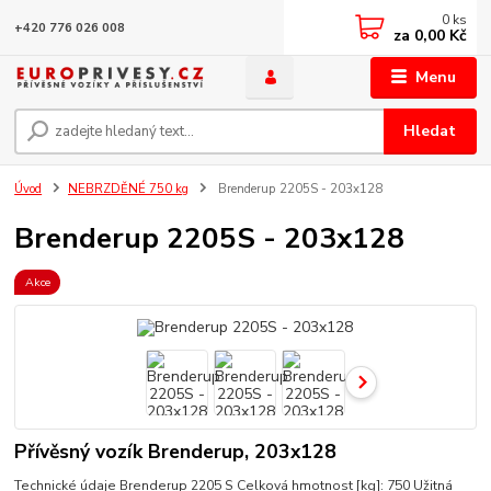
0
ks
+420 776 026 008
za
0,00 Kč
Menu
Hledat
Úvod
NEBRZDĚNÉ 750 kg
Brenderup 2205S - 203x128
Brenderup 2205S - 203x128
Akce
Přívěsný vozík Brenderup, 203x128
Technické údaje Brenderup 2205 S Celková hmotnost [kg]: 750 Užitná