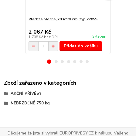
Plachta plochá, 203x128cm, typ 2205S
Plachta pro 
2205S
2 067 Kč
5 915 Kč
Skladem
1 708 Kč
bez DPH
4 888 Kč
bez
Přidat do košíku
Zboží zařazeno v kategoriích
AKČNÍ PŘÍVĚSY
NEBRZDĚNÉ 750 kg
Děkujeme že jste si vybrali EUROPRIVESY.CZ k nákupu Vašeho