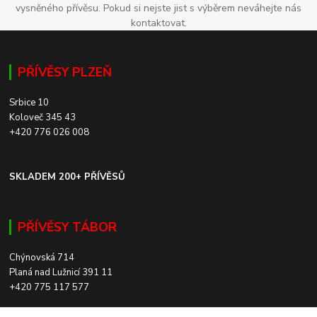
vysněného přívěsu. Pokud si nejste jist s výběrem neváhejte nás
kontaktovat.
PŘÍVĚSY PLZEŇ
Srbice 10
Koloveč 345 43
+420 776 026 008
SKLADEM 200+ PŘÍVĚSŮ
PŘÍVĚSY TÁBOR
Chýnovská 714
Planá nad Lužnicí 391 11
+420 775 117 577