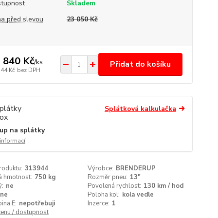
tupnost
Skladem
a před slevou
23 050 Kč
 840 Kč
/
ks
Přidat do košíku
744 Kč
bez DPH
Splátková kalkulačka
up na splátky
 informací
roduktu:
313944
Výrobce:
BRENDERUP
á hmotnost:
750 kg
Rozměr pneu:
13"
ý:
ne
Povolená rychlost:
130 km / hod
ne
Poloha kol:
kola vedle
ina E:
nepotřebuji
Inzerce:
1
cenu / dostupnost