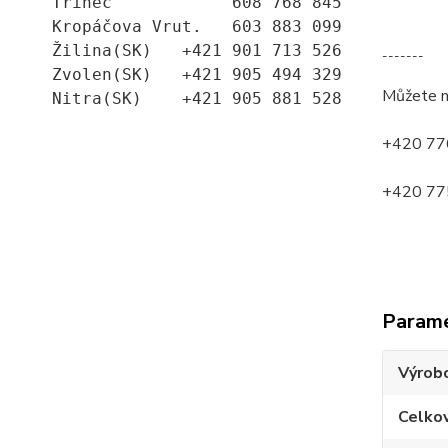
Třinec            608 768 845
Kropáčova Vrut.   603 883 099
Žilina(SK)   +421 901 713 526
-------
Zvolen(SK)   +421 905 494 329
Můžete n
Nitra(SK)    +421 905 881 528
+420 776
+420 775
Param
Výrob
Celko