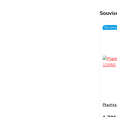
Souvise
Novinka
Plachta