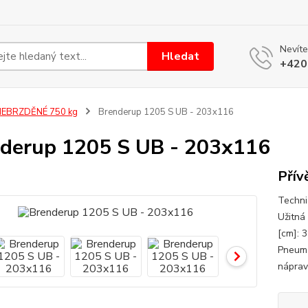
Nevíte
Hledat
+420
NEBRZDĚNÉ 750 kg
Brenderup 1205 S UB - 203x116
derup 1205 S UB - 203x116
Přív
Techni
Užitná
[cm]: 
Pneuma
náprav: