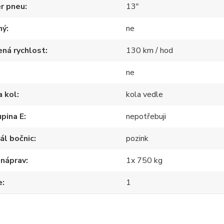
r pneu
13"
ný
ne
ná rychlost
130 km / hod
ne
a kol
kola vedle
pina E
nepotřebuji
ál bočnic
pozink
 náprav
1x 750 kg
e
1