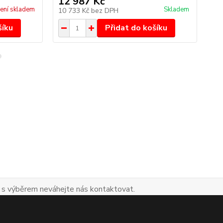
12 987 Kč
14
ení skladem
Skladem
10 733 Kč
bez DPH
12
šíku
Přidat do košíku
 s výběrem neváhejte nás kontaktovat.