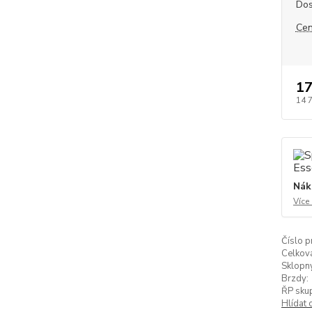
Dos
Cen
17
14 
Nák
Více
Číslo p
Celkov
Sklopn
Brzdy:
ŘP skup
Hlídat 