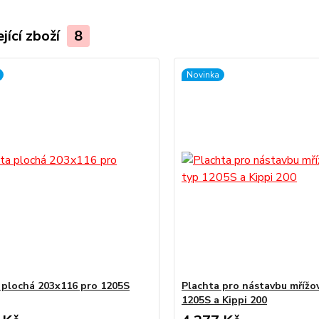
jící zboží
8
Novinka
 plochá 203x116 pro 1205S
Plachta pro nástavbu mřížo
1205S a Kippi 200