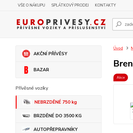
VŠE O NÁKUPU
SPLÁTKOVÝ PRODEJ
KONTAKTY
Úvod
AKČNÍ PŘÍVĚSY
Bren
BAZAR
Akce
Přívěsné vozíky
NEBRZDĚNÉ 750 kg
BRZDĚNÉ DO 3500 KG
AUTOPŘEPRAVNÍKY