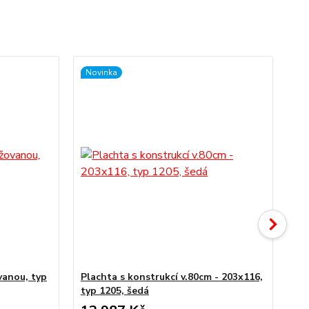
Novinka
No
vanou, typ
Plachta s konstrukcí v.80cm - 203x116,
AB
typ 1205, šedá