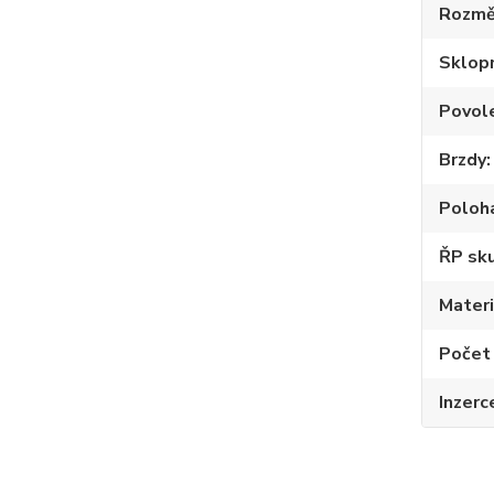
Rozmě
Sklop
Povole
Brzdy
Poloh
ŘP sku
Materi
Počet
Inzerc