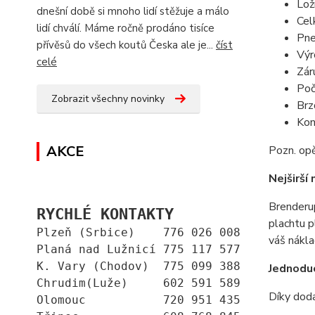
Lož
dnešní době si mnoho lidí stěžuje a málo
Cel
lidí chválí. Máme ročně prodáno tisíce
Pne
přívěsů do všech koutů Česka ale je...
číst
Výr
celé
Zár
Poč
Zobrazit všechny novinky
Brz
Kon
AKCE
Pozn. opě
Nejširší
Brenderup
RYCHLÉ KONTAKTY
plachtu p
Plzeň (Srbice)    776 026 008
váš nákla
Planá nad Lužnicí 775 117 577
K. Vary (Chodov)  775 099 388
Jednodu
Chrudim(Luže)     602 591 589
Díky doda
Olomouc           720 951 435