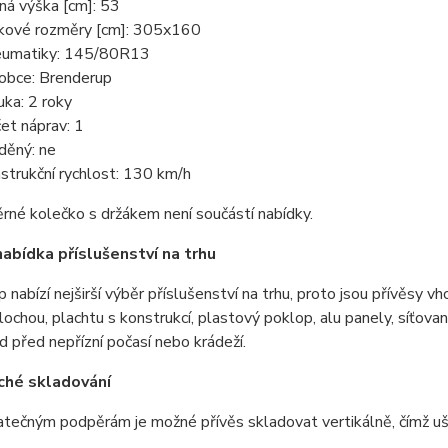
ná výška [cm]: 53
kové rozměry [cm]: 305x160
umatiky: 145/80R13
obce: Brenderup
uka: 2 roky
et náprav: 1
děný: ne
strukční rychlost: 130 km/h
rné kolečko s držákem není součástí nabídky.
 nabídka příslušenství na trhu
 nabízí nejširší výběr příslušenství na trhu, proto jsou přívěsy v
lochou, plachtu s konstrukcí, plastový poklop, alu panely, síťovan
d před nepřízní počasí nebo krádeží.
ché skladování
tečným podpěrám je možné přívěs skladovat vertikálně, čímž uš