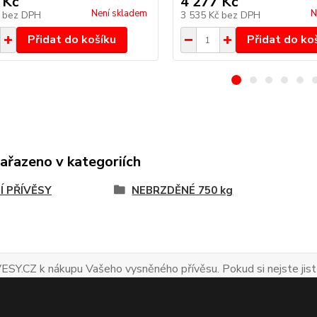
 Kč
4 277 Kč
Není skladem
N
č
bez DPH
3 535 Kč
bez DPH
Přidat do košíku
Přidat do ko
zařazeno v kategoriích
Í PŘÍVĚSY
NEBRZDĚNÉ 750 kg
ESY.CZ k nákupu Vašeho vysněného přívěsu. Pokud si nejste jist