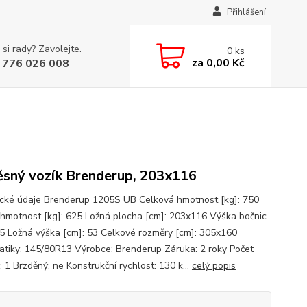
Přihlášení
 si rady? Zavolejte.
0
ks
za
0,00 Kč
 776 026 008
ěsný vozík Brenderup, 203x116
cké údaje Brenderup 1205S UB Celková hmotnost [kg]: 750
 hmotnost [kg]: 625 Ložná plocha [cm]: 203x116 Výška bočnic
35 Ložná výška [cm]: 53 Celkové rozměry [cm]: 305x160
tiky: 145/80R13 Výrobce: Brenderup Záruka: 2 roky Počet
 1 Brzděný: ne Konstrukční rychlost: 130 k...
celý popis