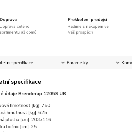
Doprava
Proškolení prodejci
Doprava celého
Radíme s nákupem ve
sortimentu až domů
Váš prospěch
etní specifikace
Parametry
Kome
tní specifikace
ké údaje Brenderup 1205S UB
ková hmotnost [kg]: 750
tná hmotnost [kg]: 625
ná plocha [cm]: 203x116
ka bočnic [cm]: 35