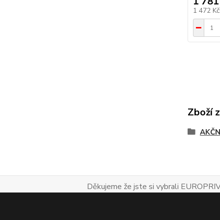
1 781
1 472 K
Zboží 
AKČN
Děkujeme že jste si vybrali EUROPRIV