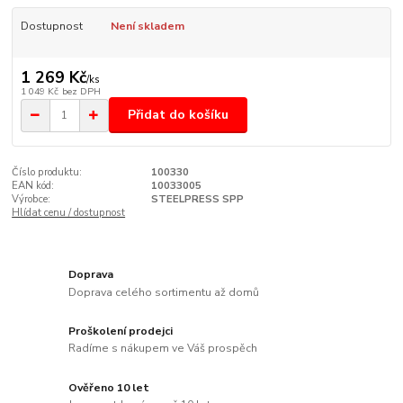
Dostupnost
Není skladem
1 269 Kč
/
ks
1 049 Kč
bez DPH
Přidat do košíku
Číslo produktu:
100330
EAN kód:
10033005
Výrobce:
STEELPRESS SPP
Hlídat cenu / dostupnost
Doprava
Doprava celého sortimentu až domů
Proškolení prodejci
Radíme s nákupem ve Váš prospěch
Ověřeno 10 let