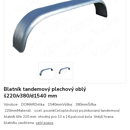
Blatník tandemový plechový oblý
š220/v380/d1540 mm
Výrobce: DOMARDélka: 1540mmVýška: 380mmŠířka:
220mmMateriál: ocel, pozinkCeloplechový pozinkovaný tandemový
blatník šíře 220 mm, vhodný pro 13 a 14 palcová kola. Vnější hrana
blatníku zaoblena.
celý popis