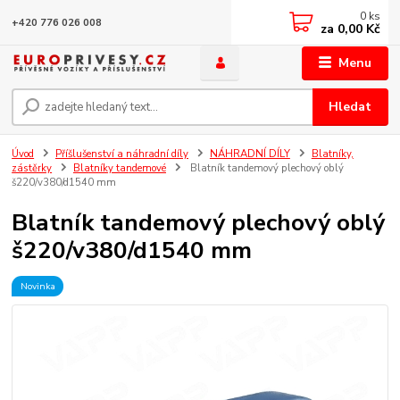
0
ks
+420 776 026 008
za
0,00 Kč
Menu
Hledat
Úvod
Příšlušenství a náhradní díly
NÁHRADNÍ DÍLY
Blatníky,
zástěrky
Blatníky tandemové
Blatník tandemový plechový oblý
š220/v380/d1540 mm
Blatník tandemový plechový oblý
š220/v380/d1540 mm
Novinka