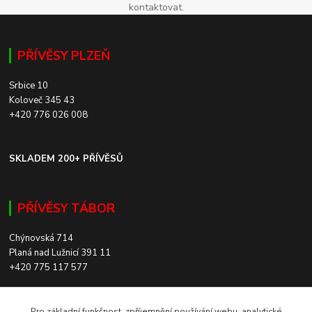
kontaktovat.
PŘÍVĚSY PLZEŇ
Srbice 10
Koloveč 345 43
+420 776 026 008
SKLADEM 200+ PŘÍVĚSŮ
PŘÍVĚSY TÁBOR
Chýnovská 714
Planá nad Lužnicí 391 11
+420 775 117 577
SKLADEM 200+ PŘÍVĚSŮ
Pro základní funkčnost, zpříjemnění používání webu, analytické