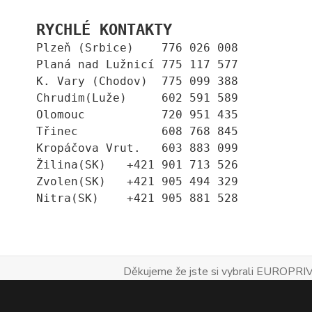
RYCHLÉ KONTAKTY
Plzeň (Srbice)    776 026 008
Planá nad Lužnicí 775 117 577
K. Vary (Chodov)  775 099 388
Chrudim(Luže)     602 591 589
Olomouc           720 951 435
Třinec            608 768 845
Kropáčova Vrut.   603 883 099
Žilina(SK)   +421 901 713 526
Zvolen(SK)   +421 905 494 329
Nitra(SK)    +421 905 881 528
Děkujeme že jste si vybrali EUROPRIV