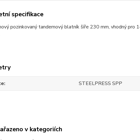
tní specifikace
ový pozinkovaný tandemový blatník šíře 230 mm, vhodný pro 14 p
.
etry
ce
STEELPRESS SPP
zařazeno v kategoriích