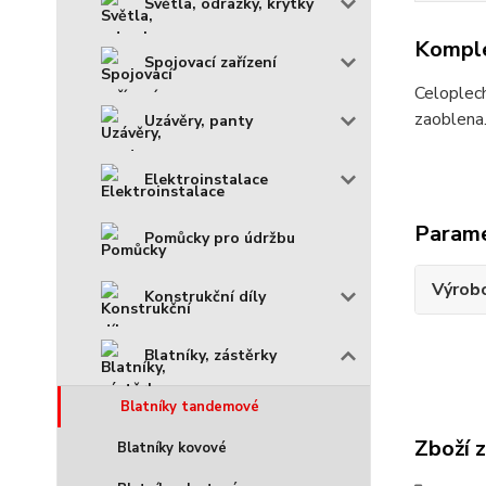
Světla, odrazky, krytky
Komple
Spojovací zařízení
Celoplech
zaoblena
Uzávěry, panty
Elektroinstalace
Param
Pomůcky pro údržbu
Výrob
Konstrukční díly
Blatníky, zástěrky
Blatníky tandemové
Zboží 
Blatníky kovové