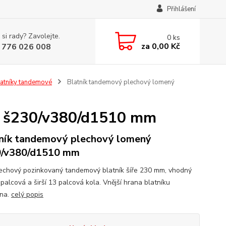
Přihlášení
 si rady? Zavolejte.
0
ks
za
0,00 Kč
 776 026 008
atníky tandemové
Blatník tandemový plechový lomený
ý š230/v380/d1510 mm
ník tandemový plechový lomený
0/v380/d1510 mm
echový pozinkovaný tandemový blatník šíře 230 mm, vhodný
palcová a širší 13 palcová kola. Vnější hrana blatníku
na.
celý popis