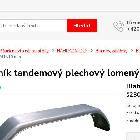
Nevíte
Hledat
+420
říšlušenství a náhradní díly
NÁHRADNÍ DÍLY
Blatníky, zástěrky
Bl
0/d1510 mm
ník tandemový plechový lomen
Blat
š23
Celopl
pro 14 
zaoble