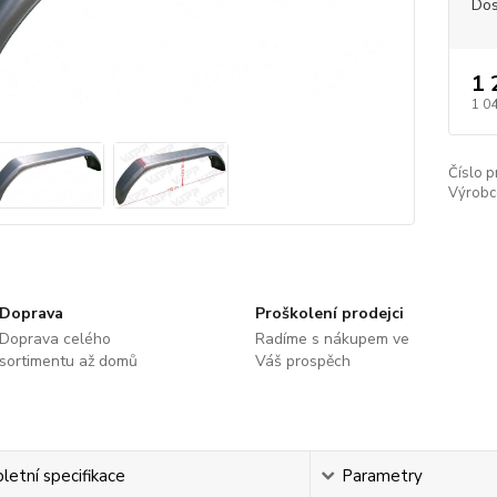
Dos
1 
1 0
Číslo p
Výrobc
Doprava
Proškolení prodejci
Doprava celého
Radíme s nákupem ve
sortimentu až domů
Váš prospěch
etní specifikace
Parametry