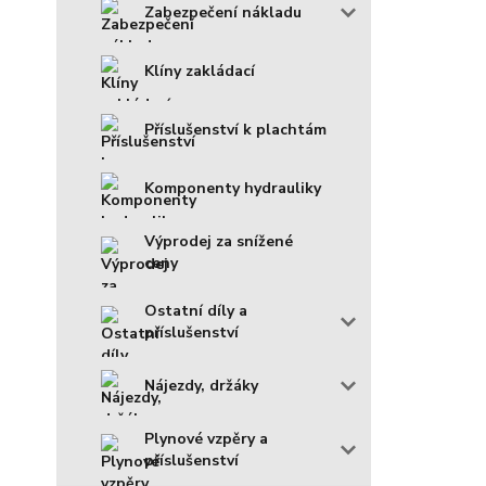
Zabezpečení nákladu
Klíny zakládací
Příslušenství k plachtám
Komponenty hydrauliky
Výprodej za snížené
ceny
Ostatní díly a
příslušenství
Nájezdy, držáky
Plynové vzpěry a
příslušenství