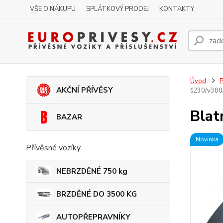
VŠE O NÁKUPU
SPLÁTKOVÝ PRODEJ
KONTAKTY
Úvod
P
AKČNÍ PŘÍVĚSY
š230/v38
Blat
BAZAR
Novinka
Přívěsné vozíky
NEBRZDĚNÉ 750 kg
BRZDĚNÉ DO 3500 KG
AUTOPŘEPRAVNÍKY