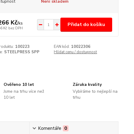
tupnost
Není skladem
266 Kč
/
ks
Přidat do košíku
46 Kč
bez DPH
roduktu:
100223
EAN kód:
10022306
e:
STEELPRESS SPP
Hlídat cenu / dostupnost
Ověřeno 10 let
Záruka kvality
Jsme na trhu více než
Vybíráme to nejlepší na
10 let
trhu
Komentáře
0