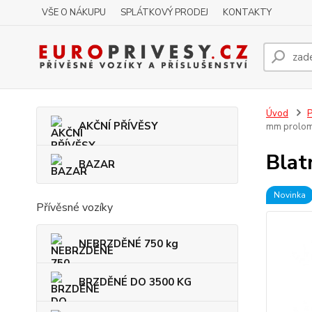
VŠE O NÁKUPU
SPLÁTKOVÝ PRODEJ
KONTAKTY
Úvod
P
AKČNÍ PŘÍVĚSY
mm prolom
Blat
BAZAR
Novinka
Přívěsné vozíky
NEBRZDĚNÉ 750 kg
BRZDĚNÉ DO 3500 KG