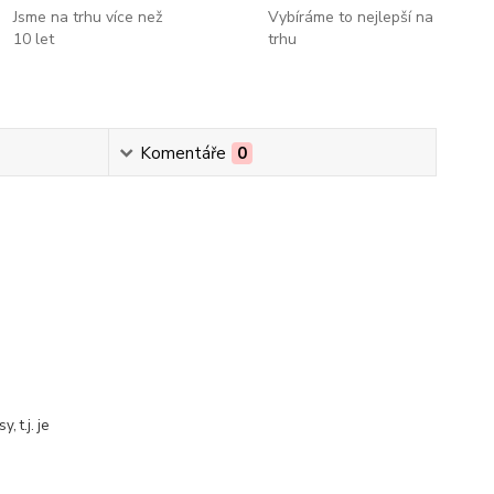
Jsme na trhu více než
Vybíráme to nejlepší na
10 let
trhu
Komentáře
0
 t.j. je