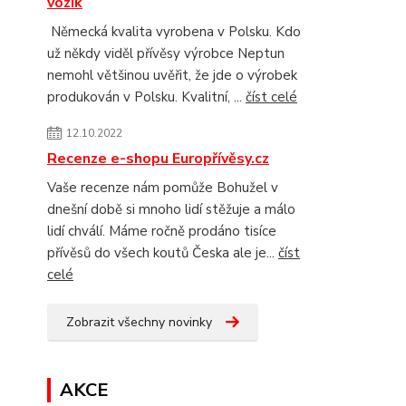
vozík
Německá kvalita vyrobena v Polsku. Kdo
už někdy viděl přívěsy výrobce Neptun
nemohl většinou uvěřit, že jde o výrobek
produkován v Polsku. Kvalitní, ...
číst celé
12.10.2022
Recenze e-shopu Europřívěsy.cz
Vaše recenze nám pomůže Bohužel v
dnešní době si mnoho lidí stěžuje a málo
lidí chválí. Máme ročně prodáno tisíce
přívěsů do všech koutů Česka ale je...
číst
celé
Zobrazit všechny novinky
AKCE