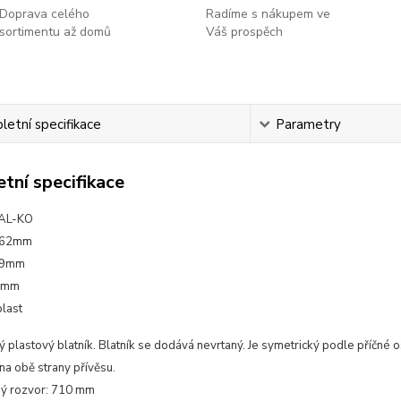
Doprava celého
Radíme s nákupem ve
sortimentu až domů
Váš prospěch
etní specifikace
Parametry
tní specifikace
 AL-KO
462mm
49mm
0mm
plast
lastový blatník. Blatník se dodává nevrtaný. Je symetrický podle příčné osy,
na obě strany přívěsu.
ý rozvor: 710 mm