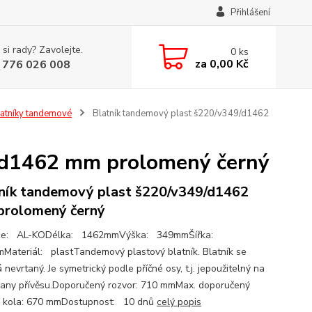
Přihlášení
 si rady? Zavolejte.
0
ks
za
0,00 Kč
 776 026 008
atníky tandemové
Blatník tandemový plast š220/v349/d1462
/d1462 mm prolomený černý
ník tandemový plast š220/v349/d1462
rolomený černý
ce: AL-KODélka: 1462mmVýška: 349mmŠířka:
ateriál: plastTandemový plastový blatník. Blatník se
nevrtaný. Je symetrický podle příčné osy, t.j. jepoužitelný na
rany přívěsu.Doporučený rozvor: 710 mmMax. doporučený
 kola: 670 mmDostupnost: 10 dnů
celý popis