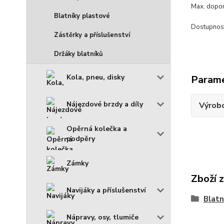
Max. dopo
Blatníky plastové
Dostupnos
Zástěrky a příslušenství
Držáky blatníků
Kola, pneu, disky
Param
Nájezdové brzdy a díly
Výrob
Opěrná kolečka a
podpěry
Zámky
Zboží 
Navijáky a příslušenství
Blat
Nápravy, osy, tlumiče