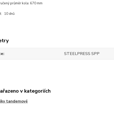
ručený průměr kola: 670 mm
t: 10 dnů
etry
ce
STEELPRESS SPP
zařazeno v kategoriích
níky tandemové