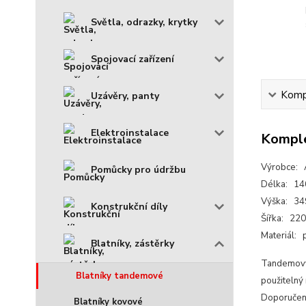
Světla, odrazky, krytky
Spojovací zařízení
Kompl
Uzávěry, panty
Elektroinstalace
Komple
Výrobce:
Pomůcky pro údržbu
Délka: 1
Výška: 3
Konstrukční díly
Šířka: 22
Materiál: 
Blatníky, zástěrky
Tandemový p
Blatníky tandemové
použitelný 
Doporučen
Blatníky kovové