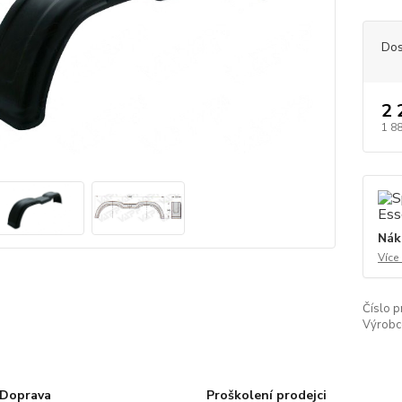
Dos
2 
1 8
Nák
Více
Číslo p
Výrobc
Doprava
Proškolení prodejci