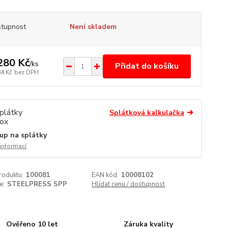
tupnost
Není skladem
280 Kč
/
ks
Přidat do košíku
84 Kč
bez DPH
Splátková kalkulačka
up na splátky
 informací
roduktu:
100081
EAN kód:
10008102
e:
STEELPRESS SPP
Hlídat cenu / dostupnost
Ověřeno 10 let
Záruka kvality