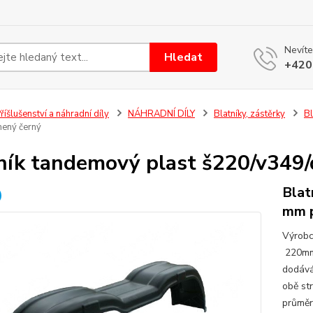
Nevíte
Hledat
+420
říšlušenství a náhradní díly
NÁHRADNÍ DÍLY
Blatníky, zástěrky
Bl
ený černý
ník tandemový plast š220/v349
Blat
mm p
Výrob
220mmM
dodává 
obě st
průměr