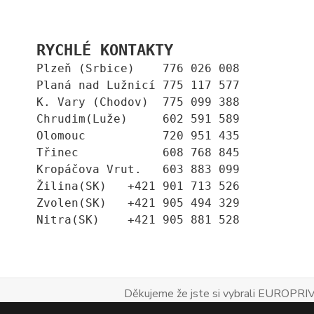
RYCHLÉ KONTAKTY
Plzeň (Srbice)    776 026 008
Planá nad Lužnicí 775 117 577
K. Vary (Chodov)  775 099 388
Chrudim(Luže)     602 591 589
Olomouc           720 951 435
Třinec            608 768 845
Kropáčova Vrut.   603 883 099
Žilina(SK)   +421 901 713 526
Zvolen(SK)   +421 905 494 329
Nitra(SK)    +421 905 881 528
Děkujeme že jste si vybrali EUROPRIV